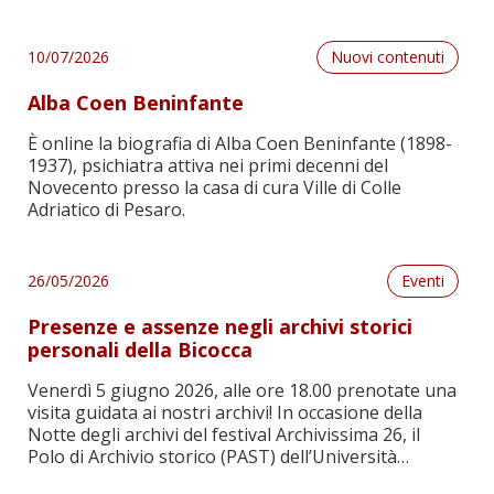
Leggi
Berlino a Roma. Una coppia junghiana in fuga dal
nazismo. Ernst Bernhard e Dora Friedländer, a cura
di Matteo Fiorani. A 130 anni dalla […]
10/07/2026
Nuovi contenuti
Alba Coen Beninfante
È online la biografia di Alba Coen Beninfante (1898-
1937), psichiatra attiva nei primi decenni del
Novecento presso la casa di cura Ville di Colle
Adriatico di Pesaro.
Leggi
26/05/2026
Eventi
Presenze e assenze negli archivi storici
personali della Bicocca
Venerdì 5 giugno 2026, alle ore 18.00 prenotate una
visita guidata ai nostri archivi! In occasione della
Notte degli archivi del festival Archivissima 26, il
Polo di Archivio storico (PAST) dell’Università
Leggi
Milano-Bicocca propone una visita guidata al