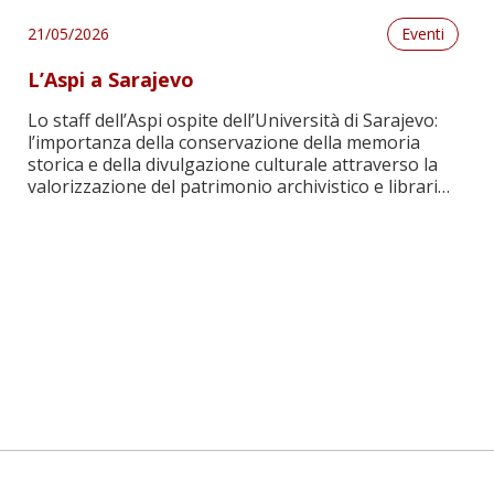
proprio patrimonio di archivi personali. Si tratta di
più di 40 archivi di psicologi, psichiatri, neurologi,
21/05/2026
Eventi
psicopedagogisti e […]
L’Aspi a Sarajevo
Lo staff dell’Aspi ospite dell’Università di Sarajevo:
l’importanza della conservazione della memoria
storica e della divulgazione culturale attraverso la
valorizzazione del patrimonio archivistico e librario.
Leggi
Nell’ambito dei progetti di mobilità internazionale
Erasmus+, la nostra archivista Paola Bianchi è stata
ospitata dalla Facoltà di filosofia e storia
dell’Università di Sarajevo dall’11 al 15 maggio 2026.
Gli […]