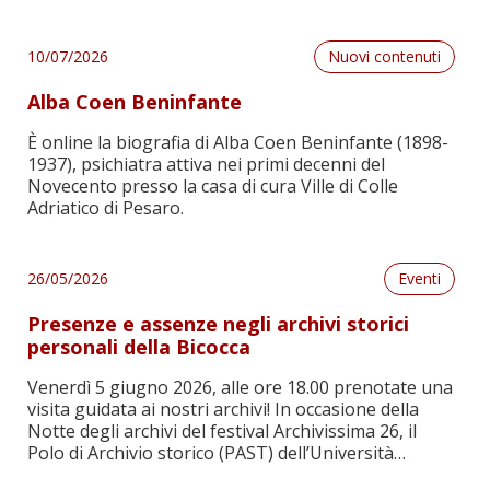
Leggi
Berlino a Roma. Una coppia junghiana in fuga dal
nazismo. Ernst Bernhard e Dora Friedländer, a cura
di Matteo Fiorani. A 130 anni dalla […]
10/07/2026
Nuovi contenuti
Alba Coen Beninfante
È online la biografia di Alba Coen Beninfante (1898-
1937), psichiatra attiva nei primi decenni del
Novecento presso la casa di cura Ville di Colle
Adriatico di Pesaro.
Leggi
26/05/2026
Eventi
Presenze e assenze negli archivi storici
personali della Bicocca
Venerdì 5 giugno 2026, alle ore 18.00 prenotate una
visita guidata ai nostri archivi! In occasione della
Notte degli archivi del festival Archivissima 26, il
Polo di Archivio storico (PAST) dell’Università
Leggi
Milano-Bicocca propone una visita guidata al