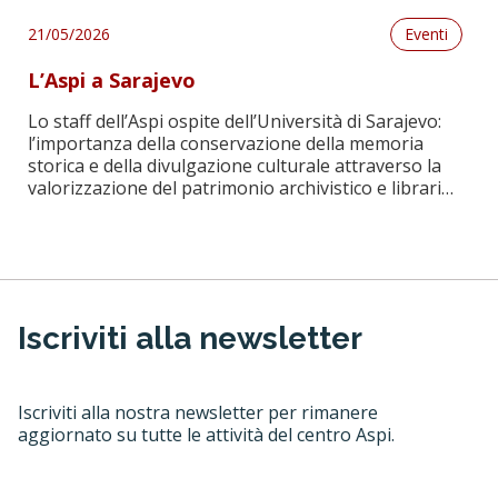
proprio patrimonio di archivi personali. Si tratta di
più di 40 archivi di psicologi, psichiatri, neurologi,
21/05/2026
Eventi
psicopedagogisti e […]
L’Aspi a Sarajevo
Lo staff dell’Aspi ospite dell’Università di Sarajevo:
l’importanza della conservazione della memoria
storica e della divulgazione culturale attraverso la
valorizzazione del patrimonio archivistico e librario.
Leggi
Nell’ambito dei progetti di mobilità internazionale
Erasmus+, la nostra archivista Paola Bianchi è stata
ospitata dalla Facoltà di filosofia e storia
dell’Università di Sarajevo dall’11 al 15 maggio 2026.
Gli […]
Iscriviti alla newsletter
Iscriviti alla nostra newsletter per rimanere
aggiornato su tutte le attività del centro Aspi.