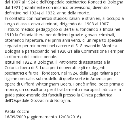
dal 1907 al 1924 e dell'Ospedale psichiatrico Roncati di Bologna
dal 1921 (inizialmente con incarico provvisorio, divenuto
definitivo nel 1924) al 1932, anno della morte.
In contatto con numerosi studiosi italiani e stranieri, si occupò a
lungo di assistenza ai minori, dirigendo dal 1903 al 1907
l'Istituto medico-pedagogico di Bertalìa, fondando a Imola nel
1910 la Colonia libera per deficienti gravi e giovani criminali,
ottenendo l'apertura, nei primi anni venti, di un reparto speciale
separato per minorenni nel carcere di S. Giovanni in Monte a
Bologna e partecipando nel 1920-21 alla Commissione Ferri per
la riforma del codice penale.
Istituì nel 1922, a Bologna, il Patronato di assistenza e la
Colonia libera di S. Luca per i ricoverati e gli ex degenti
psichiatrici e fu tra i fondatori, nel 1924, della Lega italiana per
l'igiene mentale, sul modello di quelle sorte in America per
opera di Clifford Whittingham Beers. Fondò infine, poco prima di
morire, un consultorio per il trattamento neuropsichiatrico e la
guida psico-morale dei fanciulli presso la Clinica pediatrica
dell'Ospedale Gozzadini di Bologna.
Paola Zocchi
16/09/2009 (aggiornamento 12/08/2016)