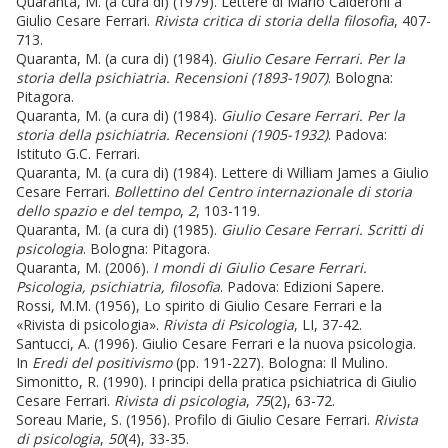
Quaranta, M. (a cura di) (1979). Lettere di Mario Calderoni a
Giulio Cesare Ferrari.
Rivista critica di storia della filosofia
, 407-
713.
Quaranta, M. (a cura di) (1984).
Giulio Cesare Ferrari. Per la
storia della psichiatria. Recensioni (1893-1907)
. Bologna:
Pitagora.
Quaranta, M. (a cura di) (1984).
Giulio Cesare Ferrari. Per la
storia della psichiatria. Recensioni (1905-1932)
. Padova:
Istituto G.C. Ferrari.
Quaranta, M. (a cura di) (1984). Lettere di William James a Giulio
Cesare Ferrari.
Bollettino del Centro internazionale di storia
dello spazio e del tempo
,
2
, 103-119.
Quaranta, M. (a cura di) (1985).
Giulio Cesare Ferrari. Scritti di
psicologia
. Bologna: Pitagora.
Quaranta, M. (2006).
I mondi di
Giulio Cesare Ferrari.
Psicologia,
psichiatria, filosofia
. Padova: Edizioni Sapere.
Rossi, M.M. (1956), Lo spirito di Giulio Cesare Ferrari e la
«Rivista di psicologia».
Rivista di Psicologia
, LI, 37-42.
Santucci, A. (1996). Giulio Cesare Ferrari e la nuova psicologia.
In
Eredi del positivismo
(pp. 191-227). Bologna: Il Mulino.
Simonitto, R. (1990). I principi della pratica psichiatrica di Giulio
Cesare Ferrari.
Rivista di psicologia
,
75
(2), 63-72.
Soreau Marie, S. (1956). Profilo di Giulio Cesare Ferrari.
Rivista
di psicologia
,
50
(4), 33-35.