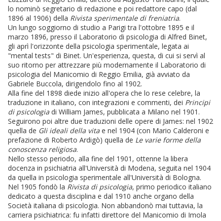
lo nominò segretario di redazione e poi redattore capo (dal
1896 al 1906) della
Rivista sperimentale di freniatria
.
Un lungo soggiorno di studio a Parigi tra l'ottobre 1895 e il
marzo 1896, presso il Laboratorio di psicologia di Alfred Binet,
gli aprì l'orizzonte della psicologia sperimentale, legata ai
"mental tests" di Binet. Un'esperienza, questa, di cui si servì al
suo ritorno per attrezzare più modernamente il Laboratorio di
psicologia del Manicomio di Reggio Emilia, già avviato da
Gabriele Buccola, dirigendolo fino al 1902.
Alla fine del 1898 diede inizio all'opera che lo rese celebre, la
traduzione in italiano, con integrazioni e commenti, dei
Principi
di psicologia
di William James, pubblicata a Milano nel 1901.
Seguirono poi altre due traduzioni delle opere di James: nel 1902
quella de
Gli ideali della vita
e nel 1904 (con Mario Calderoni e
prefazione di Roberto Ardigò) quella de
Le varie forme della
conoscenza religiosa
.
Nello stesso periodo, alla fine del 1901, ottenne la libera
docenza in psichiatria all'Università di Modena, seguita nel 1904
da quella in psicologia sperimentale all'Università di Bologna.
Nel 1905 fondò la
Rivista di psicologia
, primo periodico italiano
dedicato a questa disciplina e dal 1910 anche organo della
Società italiana di psicologia. Non abbandonò mai tuttavia, la
carriera psichiatrica: fu infatti direttore del Manicomio di Imola