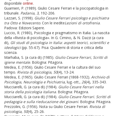
disponibile
online
.
Guarnieri, P. (1989). Giulio Cesare Ferrari e la psicopatologia in
tribunale.
Padania
,
3
, 192-206.
Lazzari, S.
(1998).
Giulio Cesare Ferrari psicologo e psichiatra
tra Otto e Novecento
. Con le inedite
Lezioni di ortofrenia
.
Padova: Edizioni Sapere.
Luccio, R. (1980), Psicologia e pragmatismo in Italia. La nascita
della «Rivista di psicologia». In G. Cimino, & N. Dazzi (a cura
di),
Gli studi di psicologia in Italia: aspetti teorici, scientifici e
ideologici
(pp. 55-67). Pisa: Quaderni di storia e critica della
scienza.
Marhaba, S. (a cura di) (1985).
Giulio Cesare Ferrari, Scritti di
igiene mentale
. Bologna: Pitagora.
Medea, E. (1956). Giulio Cesare Ferrari e la cultura del suo
tempo.
Rivista di psicologia
,
50
(4), 13-24.
Medea, E. (1965). Giulio Cesare Ferrari (1868-1932).
Archivio di
Psicologia, Neurologia e Psichiatria
, lug.-ott.,
26
(4), 335-343.
Mucciarelli, G. (a cura di) (1984).
Giulio Cesare Ferrari nella
storia della psicologia italiana
. Bologna: Pitagora.
Mucciarelli, G. (a cura di) (1984).
Giulio Cesare Ferrari. Scritti di
pedagogia e sulla rieducazione dei giovani
. Bologna: Pitagora.
Prezzolini, G. (1956). Nota su Giulio Cesare Ferrari.
Rivista di
psicologia
,
50
(4), 25-26.