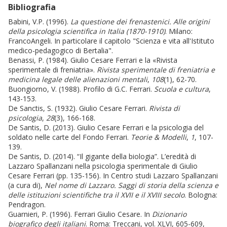
Bibliografia
Babini, V.P. (1996).
La questione dei frenastenici. Alle origini
della psicologia scientifica in Italia (1870-1910)
. Milano:
FrancoAngeli. In particolare il capitolo "Scienza e vita all'Istituto
medico-pedagogico di Bertalia".
Benassi, P. (1984). Giulio Cesare Ferrari e la «Rivista
sperimentale di freniatria».
Rivista sperimentale di freniatria e
medicina legale delle alienazioni mentali
,
108
(1), 62-70.
Buongiorno, V. (1988). Profilo di G.C. Ferrari.
Scuola e cultura
,
143-153.
De Sanctis, S. (1932). Giulio Cesare Ferrari.
Rivista di
psicologia
,
28
(3), 166-168.
De Santis, D. (2013). Giulio Cesare Ferrari e la psicologia del
soldato nelle carte del Fondo Ferrari.
Teorie & Modelli
,
1
, 107-
139.
De Santis, D. (2014). “Il gigante della biologia”. L’eredità di
Lazzaro Spallanzani nella psicologia sperimentale di Giulio
Cesare Ferrari (pp. 135-156). In Centro studi Lazzaro Spallanzani
(a cura di),
Nel nome di Lazzaro. Saggi di storia della scienza e
delle istituzioni scientifiche tra il XVII e il XVIII secolo
. Bologna:
Pendragon.
Guarnieri, P. (1996). Ferrari Giulio Cesare. In
Dizionario
biografico degli italiani
. Roma: Treccani, vol. XLVI, 605-609,