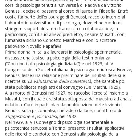
corsi di psicologia tenuti all’Università di Padova da Vittorio
Benussi, decise di passare al corso di laurea in Filosofia. Entrò
così a far parte dell’entourage di Benussi, raccolto intorno al
Laboratorio universitario di psicologia, dove ebbe modo di
stringere rapporti duraturi di amicizia e collaborazione, in
particolare, con il suo allievo prediletto, Cesare Musatti, con
l’umanista siciliano Concetto Marchesi e con lo scrittore
padovano Novello Papafava.
Prima donna in Italia a laurearsi in psicologia sperimentale,
discusse una tesi sulla psicologia della testimonianza
(“Contributi alla psicologia giudiziaria”) e nel 1923, al IV
Congresso della Società italiana di psicologia tenutosi a Firenze,
Benussi lesse una relazione preliminare dei risultati delle sue
ricerche su
La valutazione della collettività
, che sarebbe poi
stata pubblicata negli atti del convegno (De Marchi, 1925).
Alla morte di Benussi nel 1927, ne raccolse l'eredità insieme a
Musatti, con il quale era stata sottoposta dal maestro ad analisi
didattica. Curò in particolare la pubblicazione delle lezioni di
Benussi sulla psicoanalisi, che videro la luce, con il titolo di
Suggestione e psicanalisi
, nel 1932.
Nel 1929, al VII Convegno di psicologia sperimentale e
psicotecnica tenutosi a Torino, presentò i risultati applicativi
delle ricerche condotte con Benussi sulla psicologia della