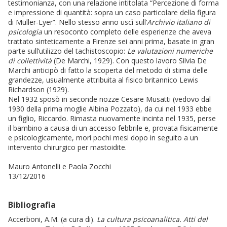
testimonianza, con una relazione intitolata “Percezione di forma
e impressione di quantità: sopra un caso particolare della figura
di Müller-Lyer”. Nello stesso anno uscì sull’
Archivio italiano di
psicologia
un resoconto completo delle esperienze che aveva
trattato sinteticamente a Firenze sei anni prima, basate in gran
parte sull’utilizzo del tachistoscopio:
Le valutazioni numeriche
di collettività
(De Marchi, 1929). Con questo lavoro Silvia De
Marchi anticipò di fatto la scoperta del metodo di stima delle
grandezze, usualmente attribuita al fisico britannico Lewis
Richardson (1929).
Nel 1932 sposò in seconde nozze Cesare Musatti (vedovo dal
1930 della prima moglie Albina Pozzato), da cui nel 1933 ebbe
un figlio, Riccardo. Rimasta nuovamente incinta nel 1935, perse
il bambino a causa di un accesso febbrile e, provata fisicamente
e psicologicamente, morì pochi mesi dopo in seguito a un
intervento chirurgico per mastoidite.
Mauro Antonelli e Paola Zocchi
13/12/2016
Bibliografia
Accerboni, A.M. (a cura di).
La cultura psicoanalitica. Atti del