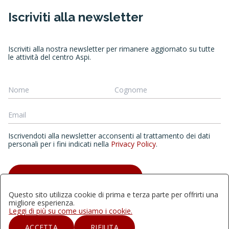
Iscriviti alla newsletter
Iscriviti alla nostra newsletter per rimanere aggiornato su tutte
le attività del centro Aspi.
Iscrivendoti alla newsletter acconsenti al trattamento dei dati
personali per i fini indicati nella
Privacy Policy
.
ISCRIVITI ALLA NEWSLETTER
Questo sito utilizza cookie di prima e terza parte per offrirti una
migliore esperienza.
Leggi di più su come usiamo i cookie.
Quest'opera è distribuita con Licenza Creative Commons
ACCETTA
RIFIUTA
Attribuzione - Non commerciale - Non opere derivate 4.0