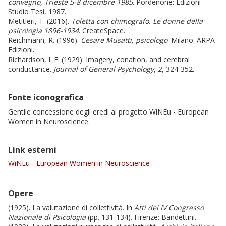
convegno, Trieste 5-8 dicembre 1985
. Pordenone: Edizioni
Studio Tesi, 1987.
Metitieri, T. (2016).
Toletta con chimografo. Le donne della
psicologia 1896-1934
. CreateSpace.
Reichmann, R. (1996).
Cesare Musatti, psicologo
. Milano: ARPA
Edizioni.
Richardson, L.F. (1929). Imagery, conation, and cerebral
conductance.
Journal of General Psychology
,
2
, 324-352.
Fonte iconografica
Gentile concessione degli eredi al progetto WiNEu - European
Women in Neuroscience.
Link esterni
WiNEu - European Women in Neuroscience
Opere
(1925). La valutazione di collettività. In
Atti del IV Congresso
Nazionale di Psicologia
(pp. 131-134). Firenze: Bandettini.