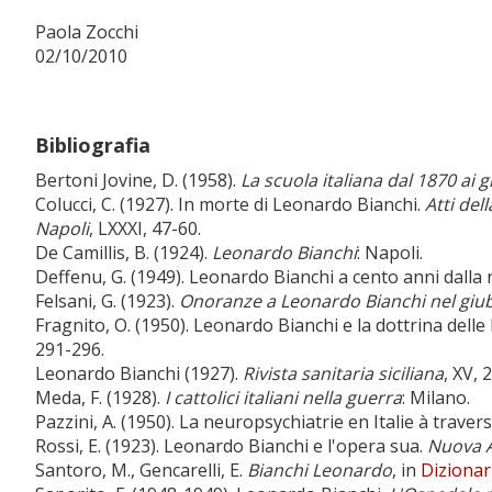
Paola Zocchi
02/10/2010
Bibliografia
Bertoni Jovine, D. (1958).
La scuola italiana dal 1870 ai g
Colucci, C. (1927). In morte di Leonardo Bianchi.
Atti del
Napoli
, LXXXI, 47-60.
De Camillis, B. (1924).
Leonardo Bianchi
: Napoli.
Deffenu, G. (1949). Leonardo Bianchi a cento anni dalla 
Felsani, G. (1923).
Onoranze a Leonardo Bianchi nel giu
Fragnito, O. (1950). Leonardo Bianchi e la dottrina delle 
291-296.
Leonardo Bianchi (1927).
Rivista sanitaria siciliana
, XV, 
Meda, F. (1928).
I cattolici italiani nella guerra
: Milano.
Pazzini, A. (1950). La neuropsychiatrie en Italie à travers
Rossi, E. (1923). Leonardo Bianchi e l'opera sua.
Nuova A
Santoro, M., Gencarelli, E.
Bianchi Leonardo
, in
Dizionari