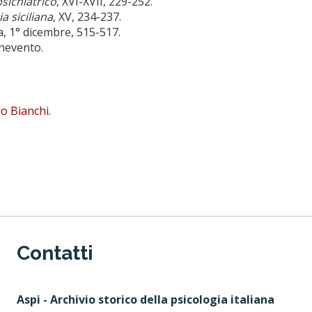
sichiatrico
, XVI-XVII, 229-252.
ia siciliana
, XV, 234-237.
a, 1° dicembre, 515-517.
enevento.
do Bianchi
.
Contatti
Aspi - Archivio storico della psicologia italiana