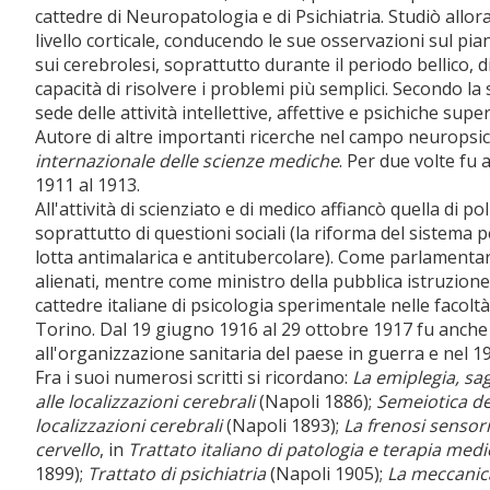
cattedre di Neuropatologia e di Psichiatria. Studiò allora
livello corticale, conducendo le sue osservazioni sul p
sui cerebrolesi, soprattutto durante il periodo bellico, d
capacità di risolvere i problemi più semplici. Secondo la s
sede delle attività intellettive, affettive e psichiche super
Autore di altre importanti ricerche nel campo neuropsic
internazionale delle scienze mediche
. Per due volte fu 
1911 al 1913.
All'attività di scienziato e di medico affiancò quella di po
soprattutto di questioni sociali (la riforma del sistema 
lotta antimalarica e antitubercolare). Come parlamentar
alienati, mentre come ministro della pubblica istruzione 
cattedre italiane di psicologia sperimentale nelle facoltà 
Torino. Dal 19 giugno 1916 al 29 ottobre 1917 fu anche
all'organizzazione sanitaria del paese in guerra e nel 
Fra i suoi numerosi scritti si ricordano:
La emiplegia, sag
alle localizzazioni cerebrali
(Napoli 1886);
Semeiotica de
localizzazioni cerebrali
(Napoli 1893);
La frenosi sensori
cervello
, in
Trattato italiano di patologia e terapia medi
1899);
Trattato di psichiatria
(Napoli 1905);
La meccanica