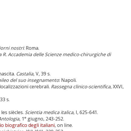
iorni nostri
: Roma.
la R. Accademia delle Scienze medico-chirurgiche di
nascita.
Castalia
, V, 39 s.
bileo del suo insegnamento
: Napoli.
localizzazioni cerebrali.
Rassegna clinico-scientifica
, XXVI,
233 s.
 les siècles.
Scientia medica italica
, I, 625-641.
ntologia
, 1° giugno, 243-252.
o biografico degli italiani
, on line.