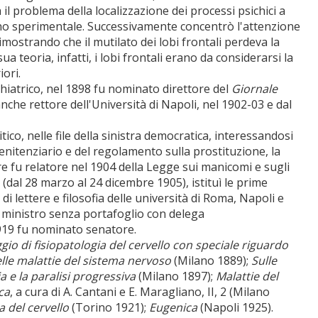
 il problema della localizzazione dei processi psichici a
iano sperimentale. Successivamente concentrò l'attenzione
imostrando che il mutilato dei lobi frontali perdeva la
ua teoria, infatti, i lobi frontali erano da considerarsi la
iori.
hiatrico, nel 1898 fu nominato direttore del
Giornale
anche rettore dell'Università di Napoli, nel 1902-03 e dal
litico, nelle file della sinistra democratica, interessandosi
penitenziario e del regolamento sulla prostituzione, la
e fu relatore nel 1904 della Legge sui manicomi e sugli
(dal 28 marzo al 24 dicembre 1905), istituì le prime
di lettere e filosofia delle università di Roma, Napoli e
 ministro senza portafoglio con delega
1919 fu nominato senatore.
gio di fisiopatologia del cervello con speciale riguardo
lle malattie del sistema nervoso
(Milano 1889);
Sulle
a e la paralisi progressiva
(Milano 1897);
Malattie del
ca
, a cura di A. Cantani e E. Maragliano, II, 2 (Milano
 del cervello
(Torino 1921);
Eugenica
(Napoli 1925).