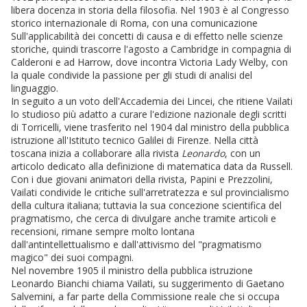
libera docenza in storia della filosofia. Nel 1903 è al Congresso
storico internazionale di Roma, con una comunicazione
Sull'applicabilità dei concetti di causa e di effetto nelle scienze
storiche, quindi trascorre l'agosto a Cambridge in compagnia di
Calderoni e ad Harrow, dove incontra Victoria Lady Welby, con
la quale condivide la passione per gli studi di analisi del
linguaggio.
In seguito a un voto dell'Accademia dei Lincei, che ritiene Vailati
lo studioso più adatto a curare l'edizione nazionale degli scritti
di Torricelli, viene trasferito nel 1904 dal ministro della pubblica
istruzione all'Istituto tecnico Galilei di Firenze. Nella città
toscana inizia a collaborare alla rivista
Leonardo
, con un
articolo dedicato alla definizione di matematica data da Russell.
Con i due giovani animatori della rivista, Papini e Prezzolini,
Vailati condivide le critiche sull'arretratezza e sul provincialismo
della cultura italiana; tuttavia la sua concezione scientifica del
pragmatismo, che cerca di divulgare anche tramite articoli e
recensioni, rimane sempre molto lontana
dall'antintellettualismo e dall'attivismo del "pragmatismo
magico" dei suoi compagni.
Nel novembre 1905 il ministro della pubblica istruzione
Leonardo Bianchi chiama Vailati, su suggerimento di Gaetano
Salvemini, a far parte della Commissione reale che si occupa