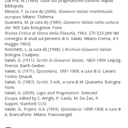
Dal Pra, M. (1984).
Studi sul pragmatismo italiano
. Napoli:
Bibliopolis.
Minazzi,
F. (a cura di) (2006).
Giovanni Vailati intellettuale
europeo
. Milano: Thélema.
Quaranta,
M. (a cura di) (1989).
Giovanni Vailati nella cultura
del '900
. Sala Bolognese: Forni.
Rivista Critica di Storia della Filosofia
, 1963, 275-523 [Atti del
convegno di studi sul pensiero di G. Vailati, Milano-Crema, 4-5
maggio 1963].
Ronchetti,
L. (a cura di) (1998).
L'Archivio Giovanni Vailati
.
Bologna: Cisalpino.
Vailati, G. (1911).
Scritti
di Giovanni Vailati, 1863-1909.
Leipzig-
Firenze: Barth-Seeber.
Vailati, G. (1971).
Epistolario, 1891-1909
, a cura di G. Lanaro.
Torino: Einaudi.
Vailati, G. (1987).
Scritti
, 3 voll., a cura di M. Quaranta. Bologna:
Forni.
Vailati, G. (2009).
Logic and Pragmatism.
Selected
Essays,
edited by C. Arrighi, P. Cantù, M. De Zan, P.
Suppes. Stanford: CLSI.
Vailati, G., Pojero, G.A. (1993).
Epistolario: 1898-1908,
a cura di
A. Brancaforte. Milano: FrancoAngeli.