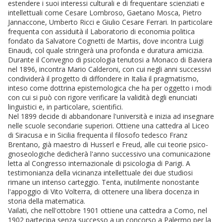
estendere i suoi interessi culturali e di frequentare scienziati e
intellettuali come Cesare Lombroso, Gaetano Mosca, Pietro
Jannaccone, Umberto Ricci e Giulio Cesare Ferrari. In particolare
frequenta con assiduità il Laboratorio di economia politica
fondato da Salvatore Cognetti de Martiis, dove incontra Luigi
Einaudi, col quale stringerà una profonda e duratura amicizia.
Durante il Convegno di psicologia tenutosi a Monaco di Baviera
nel 1896, incontra Mario Calderoni, con cui negli anni successivi
condividerà il progetto di diffondere in Italia il pragmatismo,
inteso come dottrina epistemologica che ha per oggetto i modi
con cui si può con rigore verificare la validità degli enunciati
linguistici e, in particolare, scientifici.
Nel 1899 decide di abbandonare l'università e inizia ad insegnare
nelle scuole secondarie superiori. Ottiene una cattedra al Liceo
di Siracusa e in Sicilia frequenta il filosofo tedesco Franz
Brentano, già maestro di Husserl e Freud, alle cui teorie psico-
gnoseologiche dedicherà l'anno successivo una comunicazione
letta al Congresso internazionale di psicologia di Parigi. A
testimonianza della vicinanza intellettuale dei due studiosi
rimane un intenso carteggio. Tenta, inutilmente nonostante
l'appoggio di Vito Volterra, di ottenere una libera docenza in
storia della matematica.
Vailati, che nell'ottobre 1901 ottiene una cattedra a Como, nel
1902 partecipa senza successo a un concorso a Palermo per la