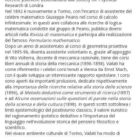
Research di Londra.
Nel 1892 è nuovamente a Torino, con l'incarico di assistente del
celebre matematico Giuseppe Peano nel corso di calcolo
infinitesimale. In questi anni collabora alle ricerche di logica-
matematica condotte dal gruppo di Peano, pubblica diversi
articoli nella
Rivista di matematica
e partecipa alla realizzazione
del famoso
Formulario mathematico
.
Dopo un anno di assistentato al corso di geometria proiettiva
nel 1895-96, diventa assistente volontario e, grazie all'appoggio
di Vito Volterra, docente di meccanica razionale, tiene dei corsi
liberi annuali di storia della meccanica (1896-1898). Vailati ha
come riferimento i celebri corsi tenuti a Vienna da Ernst Mach,
con il quale sviluppa un interessante rapporto epistolare. I corsi
sono aperti da importanti prolusioni, dedicate rispettivamente
alla
Importanza delle ricerche relative alla storia delle scienze
(1896), al
Metodo deduttivo come strumento di ricerca
(1897)
e ad
Alcune osservazioni sulle questioni di parole nella storia
della scienza e della cultura
(1898). In questi scritti sottolinea i
limiti epistemologici del positivismo classico, il valore euristico
del ragionamento ipotetico deduttivo e l'importanza del
linguaggio nell'evoluzione storica del pensiero filosofico e
scientifico.
Nel vivace ambiente culturale di Torino, Vailati ha modo di