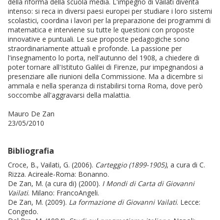
della riforma della scuola media. L'impegno di Vailati diventa
intenso: si reca in diversi paesi europei per studiare i loro sistemi
scolastici, coordina i lavori per la preparazione dei programmi di
matematica e interviene su tutte le questioni con proposte
innovative e puntuali. Le sue proposte pedagogiche sono
straordinariamente attuali e profonde. La passione per
l'insegnamento lo porta, nell'autunno del 1908, a chiedere di
poter tornare all'Istituto Galilei di Firenze, pur impegnandosi a
presenziare alle riunioni della Commissione. Ma a dicembre si
ammala e nella speranza di ristabilirsi torna Roma, dove però
soccombe all'aggravarsi della malattia.
Mauro De Zan
23/05/2010
Bibliografia
Croce, B., Vailati, G. (2006).
Carteggio (1899-1905)
, a cura di C.
Rizza. Acireale-Roma: Bonanno.
De Zan, M. (a cura di) (2000).
I Mondi di Carta di Giovanni
Vailati
. Milano: FrancoAngeli.
De Zan, M. (2009).
La formazione di Giovanni Vailati
. Lecce:
Congedo.