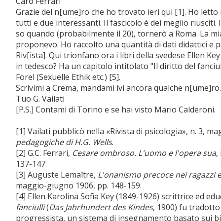
Caro Ferrari
Grazie del n[ume]ro che ho trovato ieri qui [1]. Ho letto 
tutti e due interessanti. Il fascicolo è dei meglio riuscit
so quando (probabilmente il 20), tornerò a Roma. La mia
proponevo. Ho raccolto una quantità di dati didattici e 
Riv[ista]. Qui trionfano ora i libri della svedese Ellen K
in tedesco? Ha un capitolo intitolato "Il diritto del fanciul
Forel (Sexuelle Ethik etc.) [5].
Scrivimi a Crema, mandami ivi ancora qualche n[ume]ro. S
Tuo G. Vailati
[P.S.] Contami di Torino e se hai visto Mario Calderoni.
[1] Vailati pubblicò nella «Rivista di psicologia», n. 3, 
pedagogiche di H.G. Wells
.
[2] G.C. Ferrari,
Cesare ombroso. L'uomo e l'opera sua
,
137-147.
[3] Auguste Lemaître,
L'onanismo precoce nei ragazzi e
maggio-giugno 1906, pp. 148-159.
[4] Ellen Karolina Sofia Key (1849-1926) scrittrice ed ed
fanciulli
(
Das Jahrhundert des Kindes
, 1900) fu tradott
progressista, un sistema di insegnamento basato sui bi