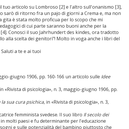
il tuo articolo su Lombroso [2] e l'altro sull'onanismo [3],
i. Io sarò di ritorno fra un pajo di giorni a Crema e, ma non
 gita è stata molto proficua per lo scopo che mi
pedagogici di cui parte saranno buoni anche per la
ey [4]. Conosci il suo Jahrhundert des kindes, ora tradotto
lo alla scelta dei genitori"! Molto in voga anche i libri del
aluti a te e ai tuoi
maggio-giugno 1906, pp. 160-166 un articolo sulle
Idee
 in «Rivista di psicologia», n. 3, maggio-giugno 1906, pp.
 la sua cura psichica
, in «Rivista di psicologia», n. 3,
ucatrice femminista svedese. Il suo libro
Il secolo dei
o in molti paesi e fu determinante per l'educazione
sogni e sulle potenzialità del bambino piuttosto che