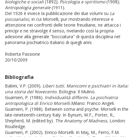
biologiche e sociali
(1892);
Psicologia e spiritismo
(1908);
Antropologia generale
(1911).
Del 1926 è invece la pubblicazione dei due volumi su
La
psicoanalisi
, in cui Morselli, pur mostrando interesse e
attenzione nei confronti delle teorie freudiane, ne attacca i
principi e ne stravolge il senso, rivelando così la propria
adesione alla generale "bocciatura" di questa disciplina nel
panorama psichiatrico italiano di quegli anni.
Roberta Passione
20/10/2009
Bibliografia
Babini, V.P. (2009).
Liberi tutti. Manicomi e psichiatri in Italia:
una storia del Novecento.
Bologna: Il Mulino.
Guarnieri, P. (1986).
Individualità difformi. La psichiatria
antropologica di Enrico Morselli.
Milano: Franco Angeli.
Guarnieri, P. (1988). Between soma and psyche: Morselli in the
late-nineteenth-century Italy. In Bynum, W.F., Porter, R.,
Shepherd, M. (edited by).
The Anatomy of Madness
,
London:
Routledge.
Guarnieri, P. (2002). Enrico Morselli. In Maj, M., Ferro, F.M.