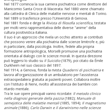
Nel 1877 comincia la sua carriera psichiatrica come direttore del
Manicomio Santa Croce di Macerata. Nel 1880 viene chiamato
alla cattedra di Clinica delle malattie nervose e mentali di Torino.
Nel 1889 si trasferisce presso l'Università di Genova.
Nel 1881 fonda e dirige la
Rivista di filosofia scientifica
, testata
per molti versi rappresentativa delle diverse "anime" della
cultura positivistica italiana.
Il suo è un approccio che rivela un occhio attento ai contributi
che possono venire alla psichiatria dalle scienze limitrofe e, più
in particolare, dalla psicologia. Inoltre, fedele alla propria
formazione antropologica, Morselli promuove una psichiatria
orientata al dialogo con le scienze morali. In questa direzione
può leggersi lo studio su
Il Suicidio
(1879), poi citato da Émile
Durkheim nel suo classico del 1897.
Nel 1914, a Genova, fonda la rivista
Quaderni di psichiatria
e
lavora all'organizzazione di un ambulatorio per l'assistenza
extraospedaliera gratuita ai pazienti poveri. Collabora inoltre
con l'Istituto di Nervi, rivolto all'assistenza dei bambini con
ritardo mentale.
Tra le sue opere principali vanno ricordate:
Il metodo clinico
nella diagnosi generale della pazzia
(1882);
Manuale di
semejotica delle malattie mentali
(1885, 1894);
Il magnetismo
animale
(1886);
Carlo Darwin e il darwinismo nelle scienze