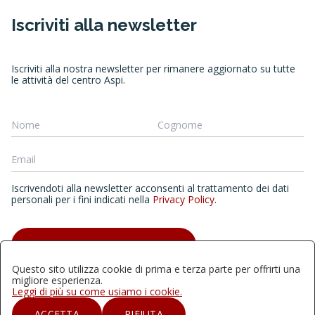
Iscriviti alla newsletter
Iscriviti alla nostra newsletter per rimanere aggiornato su tutte
le attività del centro Aspi.
Iscrivendoti alla newsletter acconsenti al trattamento dei dati
personali per i fini indicati nella
Privacy Policy
.
ISCRIVITI ALLA NEWSLETTER
Questo sito utilizza cookie di prima e terza parte per offrirti una
migliore esperienza.
Leggi di più su come usiamo i cookie.
Quest'opera è distribuita con Licenza Creative Commons
ACCETTA
RIFIUTA
Attribuzione - Non commerciale - Non opere derivate 4.0