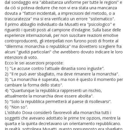
dal sondaggio era "abbastanza uniforme per tutte le regioni" e
da ciò si poteva dedurre che non vi era stata una mancanza
dovuta a "fattori incidentali, a imprecisioni del metodo, o a
trascuratezza" ma si era verificato un errore "sistematico".
Il primo abbaglio individuato da Musatti era "psicologico" e
riguardò i quesiti posti al campione d'indagine. Sulla base delle
esperienze internazionali, per non suscitare reazioni emotive
controproducenti, gli interpellati non furono posti di fronte al
"dilemma: monarchia o repubblica" ma dovettero scegliere fra
alcuni "giudizi particolari" che avrebbero dovuto indicare le loro
intenzioni di voto.
Ecco le sei asserzioni proposte:
1) "Le accuse contro l'attuale dinastia sono ingiuste".
2) "Il re può aver sbagliato, ma deve rimanere la monarchia".
3) "La monarchia è superata, ma non è questo il momento per
cambiare la forma dello stato".
4) "Quantunque la repubblica rappresenti un rischio,
attualmente la monarchia deve essere abolita".
5) "Solo la repubblica permetterà al paese di risollevarsi".
6) "Non so".
L'istituto Doxa considerò favorevoli alla monarchia tutti i
soggetti che avevano adottato le prime tre opzioni, mentre la
quarta e la quinta decretavano un orientamento repubblicano.
In realtà, sottolinea Musatti, questo presupposto era sbagliato.