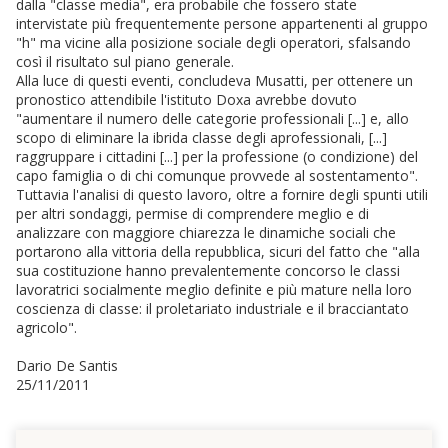
dalla "classe media", era probabile che fossero state
intervistate più frequentemente persone appartenenti al gruppo
"h" ma vicine alla posizione sociale degli operatori, sfalsando
così il risultato sul piano generale.
Alla luce di questi eventi, concludeva Musatti, per ottenere un
pronostico attendibile l'istituto Doxa avrebbe dovuto
"aumentare il numero delle categorie professionali [...] e, allo
scopo di eliminare la ibrida classe degli aprofessionali, [...]
raggruppare i cittadini [...] per la professione (o condizione) del
capo famiglia o di chi comunque provvede al sostentamento".
Tuttavia l'analisi di questo lavoro, oltre a fornire degli spunti utili
per altri sondaggi, permise di comprendere meglio e di
analizzare con maggiore chiarezza le dinamiche sociali che
portarono alla vittoria della repubblica, sicuri del fatto che "alla
sua costituzione hanno prevalentemente concorso le classi
lavoratrici socialmente meglio definite e più mature nella loro
coscienza di classe: il proletariato industriale e il bracciantato
agricolo".
Dario De Santis
25/11/2011