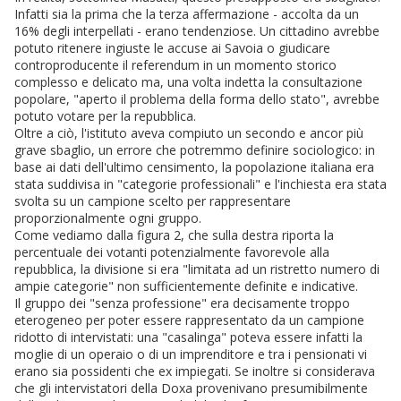
Infatti sia la prima che la terza affermazione - accolta da un
16% degli interpellati - erano tendenziose. Un cittadino avrebbe
potuto ritenere ingiuste le accuse ai Savoia o giudicare
controproducente il referendum in un momento storico
complesso e delicato ma, una volta indetta la consultazione
popolare, "aperto il problema della forma dello stato", avrebbe
potuto votare per la repubblica.
Oltre a ciò, l'istituto aveva compiuto un secondo e ancor più
grave sbaglio, un errore che potremmo definire sociologico: in
base ai dati dell'ultimo censimento, la popolazione italiana era
stata suddivisa in "categorie professionali" e l'inchiesta era stata
svolta su un campione scelto per rappresentare
proporzionalmente ogni gruppo.
Come vediamo dalla figura 2, che sulla destra riporta la
percentuale dei votanti potenzialmente favorevole alla
repubblica, la divisione si era "limitata ad un ristretto numero di
ampie categorie" non sufficientemente definite e indicative.
Il gruppo dei "senza professione" era decisamente troppo
eterogeneo per poter essere rappresentato da un campione
ridotto di intervistati: una "casalinga" poteva essere infatti la
moglie di un operaio o di un imprenditore e tra i pensionati vi
erano sia possidenti che ex impiegati. Se inoltre si considerava
che gli intervistatori della Doxa provenivano presumibilmente