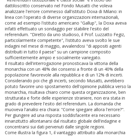
dattiloscritto conservato nel Fondo Musatti che voleva
analizzare l'errore commesso dall'istituto Doxa di Milano: in
linea con l'operato di diverse organizzazioni internazionali,
come ad esempio l'istituto americano "Gallup", la Doxa aveva
infatti effettuato un sondaggio per stabilire l'esito del
referendum. "Diretto da uno studioso, il Prof. Luzzatto Fegiz,
particolarmente competente", l'istituto aveva svolto le sue
indagini nel mese di maggio, avvalendosi "di appositi agenti
distribuiti in tutto il paese" su un campione composito
sufficientemente ampio e socialmente variegato.
Il risultato dell'interrogazione pronosticava la vittoria della
monarchia con un 48% dei consensi a fronte di un 40% della
popolazione favorevole alla repubblica e di un 12% di incerti.
Considerando poi che gli incerti, secondo Musatti, avrebbero
potuto favorire uno spostamento dell'opinione pubblica verso la
monarchia, risultava chiaro come questa organizzazione, ben
strutturata e forte delle esperienze straniere, non era stata in
grado di prevedere l'esito del referendum. La domanda che
muoveva l'analisi era chiara: "Come spiegare allora l'errore?".
Per giungere ad una risposta soddisfacente era necessario
innanzitutto allontanarsi dal risultato globale dell'indagine e
concentrarsi sui dati pervenuti dalle singole regioni.
Come illustra la figura 1, il vantaggio attribuito alla monarchia