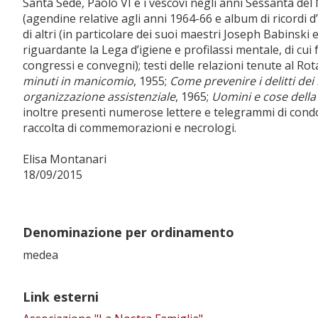
Santa Sede, Paolo VI e i vescovi negli anni Sessanta del
(agendine relative agli anni 1964-66 e album di ricordi 
di altri (in particolare dei suoi maestri Joseph Babinski
riguardante la Lega d’igiene e profilassi mentale, di cui 
congressi e convegni); testi delle relazioni tenute al Rota
minuti in manicomio
, 1955;
Come prevenire i delitti dei
organizzazione assistenziale
, 1965;
Uomini e cose della
inoltre presenti numerose lettere e telegrammi di cond
raccolta di commemorazioni e necrologi.
Elisa Montanari
18/09/2015
Denominazione per ordinamento
medea
Link esterni