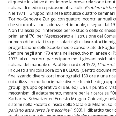
di queste iniziative è testimone la breve relazione tenu
italiana di medicina psicosomatica sulle
Problematiche n
Nel 1971 il Gruppo milanese istituisce quattro seminari
Torino-Genova e Zurigo, con quattro incontri annuali col
che si incontra con cadenza settimanale, e segue dal 19
Non tralascia poi l’interesse per lo studio delle connession
primi anni ’70, per l’Assessorato all’istruzione del Comu
numero di bocciati tra gli scolari figli di lavoratori immi
progettazione delle Scuole medie consorziate di Pogli
Sempre negli anni ‘70 entra nell’esecutivo milanese di P
1973, ai cui incontri partecipano molti giovani psichiatri
italiana del manuale di Paul Bernard del 1972,
L’infermi
In questi anni collabora con il CEDOS (Centro documentaz
finalizzando diversi corsi monografici 150 ore a una rice
cui utilizza in modo originale diverse tecniche di grupp
group, gruppo operativo di Bauleo). Da un punto di vista
meccanismi di adattamento, mentre per la ricerca su “Org
Katharina Schweizer ed Ernesto Muggia. Coinvolge nella
sistemi nella Facoltà di fisica della Statale di Milano, sol
parlano attraverso le macchine
(1983). Il dibattito teor
relativa sezione del
Numero speciale del ventesimo anno