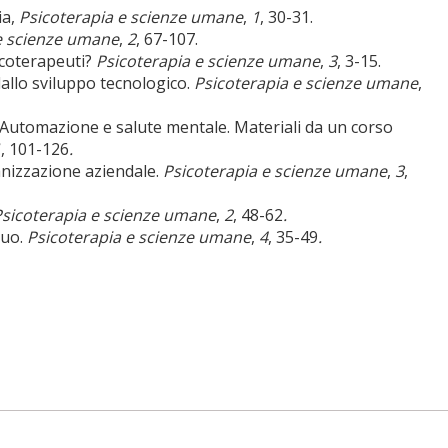
ia,
Psicoterapia e scienze umane
,
1
, 30-31.
e scienze umane
,
2
, 67-107.
sicoterapeuti?
Psicoterapia e scienze umane
,
3
, 3-15.
dallo sviluppo tecnologico.
Psicoterapia e scienze umane
,
). Automazione e salute mentale. Materiali da un corso
1
, 101-126
.
anizzazione aziendale.
Psicoterapia e scienze umane
,
3
,
sicoterapia e scienze umane
,
2
, 48-62
.
duo.
Psicoterapia e scienze umane
,
4
, 35-49
.