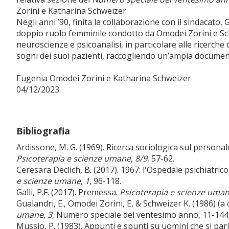
Zorini e Katharina Schweizer.
Negli anni ’90, finita la collaborazione con il sindacato
doppio ruolo femminile condotto da Omodei Zorini e Sc
neuroscienze e psicoanalisi, in particolare alle ricerche
sogni dei suoi pazienti, raccogliendo un’ampia documen
Eugenia Omodei Zorini e Katharina Schweizer
04/12/2023
Bibliografia
Ardissone, M. G. (1969). Ricerca sociologica sul personal
Psicoterapia e scienze umane
,
8/9
, 57-62.
Ceresara Declich, B. (2017). 1967: l'Ospedale psichiatric
e scienze umane
,
1
, 96-118.
Galli, P.F. (2017). Premessa.
Psicoterapia e scienze uma
Gualandri, E., Omodei Zorini, E, & Schweizer K. (1986) (a c
umane
,
3
, Numero speciale del ventesimo anno, 11-144
Mussio, P. (1983). Appunti e spunti su uomini che si pa