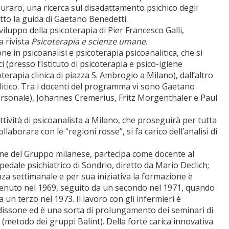
Muraro, una ricerca sul disadattamento psichico degli
otto la guida di Gaetano Benedetti.
iluppo della psicoterapia di Pier Francesco Galli,
a rivista
Psicoterapia e scienze umane
.
e in psicoanalisi e psicoterapia psicoanalitica, che si
i (presso l’Istituto di psicoterapia e psico-igiene
oterapia clinica di piazza S. Ambrogio a Milano), dall’altro
nalitico. Tra i docenti del programma vi sono Gaetano
personale), Johannes Cremerius, Fritz Morgenthaler e Paul
ttività di psicoanalista a Milano, che proseguirà per tutta
laborare con le “regioni rosse”, si fa carico dell’analisi di
ione del Gruppo milanese, partecipa come docente al
edale psichiatrico di Sondrio, diretto da Mario Declich;
nza settimanale e per sua iniziativa la formazione è
tenuto nel 1969, seguito da un secondo nel 1971, quando
un terzo nel 1973. Il lavoro con gli infermieri è
rdissone ed è una sorta di prolungamento dei seminari di
(metodo dei gruppi Balint). Della forte carica innovativa