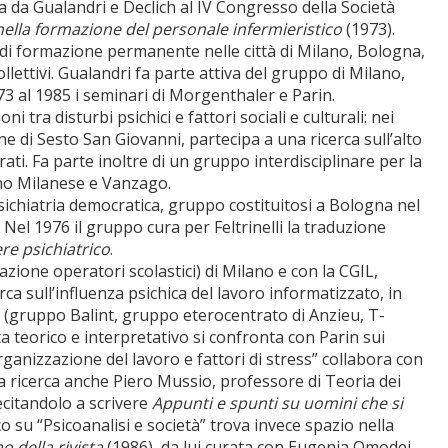
ta da Gualandri e Declich al IV Congresso della Società
ella formazione del personale infermieristico
(1973).
 di formazione permanente nelle città di Milano, Bologna,
lettivi. Gualandri fa parte attiva del gruppo di Milano,
73 al 1985 i seminari di Morgenthaler e Parin.
i tra disturbi psichici e fattori sociali e culturali: nei
ne di Sesto San Giovanni, partecipa a una ricerca sull’alto
grati. Fa parte inoltre di un gruppo interdisciplinare per la
ano Milanese e Vanzago.
sichiatria democratica, gruppo costituitosi a Bologna nel
. Nel 1976 il gruppo cura per Feltrinelli la traduzione
ere psichiatrico
.
ione operatori scolastici) di Milano e con la CGIL,
rca sull’influenza psichica del lavoro informatizzato, in
o (gruppo Balint, gruppo eterocentrato di Anzieu, T-
 teorico e interpretativo si confronta con Parin sui
anizzazione del lavoro e fattori di stress” collabora con
 ricerca anche Piero Mussio, professore di Teoria dei
lecitandolo a scrivere
Appunti e spunti su uomini che si
ico su “Psicoanalisi e società” trova invece spazio nella
 della rivista
(1986), da lui curata con Eugenia Omodei