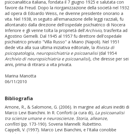
psicoanalitica italiana, fondata il 7 giugno 1925 e salutata con
favore da Freud. Dopo la riorganizzazione della società nel 1932
ad opera di Edoardo Weiss, ne divenne presidente onorario a
vita. Nel 1938, in seguito all'emanazione delle leggi razziali, fu
allontanato dalla direzione dell'ospedale psichiatrico di Nocera
Inferiore e gli venne tolta la proprietà dell'
Archivio
, trasferita ad
Agostino Gemelli. Dal 1945 al 1957 fu direttore dell'ospedale
psichiatrico privato "Villa Russo" a Miano (Napoli). Nel 1951
diede vita alla sua ultima iniziativa editoriale, la
Rivista di
psicopatologia, neuropsichiatria e psicoanalisi
(dal 1954
Archivio di neuropsichiatria e psicoanalisi
), che diresse per sei
anni, prima di ritirarsi a vita privata.
Marina Manotta
06/11/2010
Bibliografia
Arnone, R., & Salomone, G. (2006). In margine ad alcuni inediti di
Marco Levi Bianchini. In R. Conforti (a cura di),
La psicoanalisi
tra scienze umane e neuroscienze. Storia, alleanze,
conflitti
(pp. 173-190). Soveria Mannelli: Rubettino.
Cappelli, V. (1997). Marco Levi Bianchini, e l'Italia conobbe