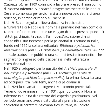
(Catanzaro); nel 1909 cominciò a lavorare presso il manicomio
di Nocera Inferiore. Si distaccò progressivamente dalle idee di
Cesare Lombroso per avvicinarsi alla nuova psichiatria di area
tedesca, in particolar modo a Kraepelin.
Nel 1913, conseguita la libera docenza in psichiatria
all'Università di Napoli e la nomina a primario nel manicomio di
Nocera Inferiore, intraprese un viaggio di studi presso i principali
istituti psichiatrici tedeschi. Fu in quest'occasione che si
consolidò il suo interesse per la psicoanalisi. Tornato in Italia,
fondò nel 1915 la collana editoriale
Biblioteca psichiatrica
internazionale
(dal 1921
Biblioteca psicoanalitica italiana
), per
la quale tradusse e pubblicò una serie di testi psicoanalitici, che
segnarono l'ingresso della psicoanalisi nella letteratura
scientifica italiana.
Nel 1920 si adoperò per la nascita dell'
Archivio generale di
neurologia e psichiatria
(dal 1921
Archivio generale di
neurologia, psichiatria e psicoanalisi
), la prima rivista italiana
ad occuparsi, tra i vari temi, anche di psicoanalisi.
Nel 1924 fu chiamato a dirigere il Manicomio provinciale di
Teramo, dove rimase fino al 1931, quando tornò a Nocera
Inferiore in qualità di direttore dell'ospedale psichiatrico. Nel
periodo teramano aveva dato vita alla prima istituzione
societaria di carattere psicoanalitico in Italia, la Società