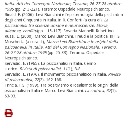
Italia. Atti del Convegno Nazionale, Teramo, 26-27-28 ottobre
1995
(pp. 213-221). Teramo: Ospedale Neuropsichiatrico.
Rinaldi F. (2006). Levi Bianchini e l'epistemologia della psichiatria
degli anni Cinquanta in Italia. In R. Conforti (a cura di),
La
psicoanalisi tra scienze umane e neuroscienze. Storia,
alleanze, conflitti
(pp. 115-117). Soveria Mannelli: Rubettino.
Russi, L. (2000). Marco Levi Bianchini, Freud e la politica. In F.S.
Moschetta (a cura di),
Marco Levi Bianchini e le origini della
psicoanalisi in Italia. Atti del Convegno Nazionale, Teramo,
26-27-28 ottobre 1995
(pp. 25-33). Teramo: Ospedale
Neuropsichiatrico.
Servadio, E. (1965). La psicoanalisi in Italia. Cenno
storico.
Rivista di psicoanalisi, 11
(1), 3-8.
Servadio, E. (1976). Il movimento psicoanalitico in Italia.
Rivista
di psicoanalisi, 22
(2), 162-168.
Trincia, F.S. (1999). Tra positivismo e idealismo: le origini della
psicoanalisi in Italia e Marco Levi Bianchini.
La cultura, 37
(1),
63-93.