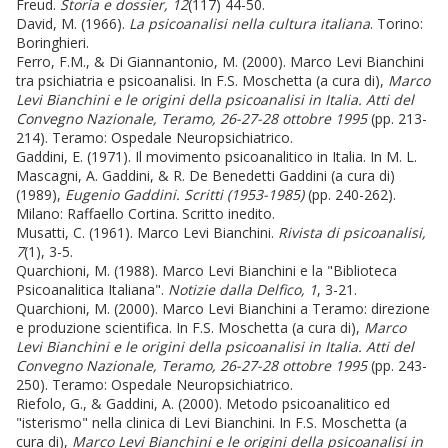
Freud.
Storia e dossier, 12
(117) 44-50.
David, M. (1966).
La psicoanalisi nella cultura italiana
. Torino:
Boringhieri.
Ferro, F.M., & Di Giannantonio, M. (2000). Marco Levi Bianchini
tra psichiatria e psicoanalisi. In F.S. Moschetta (a cura di),
Marco
Levi Bianchini e le origini della psicoanalisi in Italia. Atti del
Convegno Nazionale, Teramo, 26-27-28 ottobre 1995
(pp. 213-
214). Teramo: Ospedale Neuropsichiatrico.
Gaddini, E. (1971). Il movimento psicoanalitico in Italia. In M. L.
Mascagni, A. Gaddini, & R. De Benedetti Gaddini (a cura di)
(1989),
Eugenio Gaddini. Scritti (1953-1985)
(pp. 240-262).
Milano: Raffaello Cortina. Scritto inedito.
Musatti, C. (1961). Marco Levi Bianchini.
Rivista di psicoanalisi,
7
(1), 3-5.
Quarchioni, M. (1988). Marco Levi Bianchini e la "Biblioteca
Psicoanalitica Italiana".
Notizie dalla Delfico, 1
, 3-21.
Quarchioni, M. (2000). Marco Levi Bianchini a Teramo: direzione
e produzione scientifica. In F.S. Moschetta (a cura di),
Marco
Levi Bianchini e le origini della psicoanalisi in Italia. Atti del
Convegno Nazionale, Teramo, 26-27-28 ottobre 1995
(pp. 243-
250). Teramo: Ospedale Neuropsichiatrico.
Riefolo, G., & Gaddini, A. (2000). Metodo psicoanalitico ed
"isterismo" nella clinica di Levi Bianchini. In F.S. Moschetta (a
cura di),
Marco Levi Bianchini e le origini della psicoanalisi in