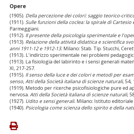
Opere
(1905).
Della percezione dei colori: saggio teorico-critic
(1911).
Sulle funzioni della coclea: la spirale di Cartesi
Parmeggiani.
(1912).
Il presente della psicologia sperimentale e l'ope
(1913).
Relazione della attività didattica e scientifica sv
anni 1911-12 e 1912-13.
Milano: Stab. Tip. Stucchi, Cerett
(1913)
.
L'indirizzo sperimentale nei problemi pedagogici.
(1913). La fisiologia del labirinto e i sensi generali ma
XI, 217-257.
(1915).
Il
senso della luce e dei colori e metodi per esam
senso
,
Atti della Società italiana di scienze naturali
, 54,
(1919). Metodo per ricerche psicofisiologiche pure ed ap
nervosa.
Atti della Società italiana di scienze naturali
, 5
(1927).
Udito e sensi generali.
Milano: Istituto editoriale 
(1940).
Psicologia come scienza dello spirito e della nat