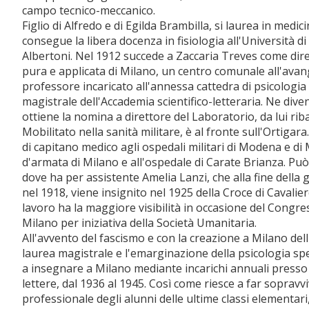
campo tecnico-meccanico.
Figlio di Alfredo e di Egilda Brambilla, si laurea in medi
consegue la libera docenza in fisiologia all'Università di 
Albertoni. Nel 1912 succede a Zaccaria Treves come dire
pura e applicata di Milano, un centro comunale all'avan
professore incaricato all'annessa cattedra di psicologia
magistrale dell'Accademia scientifico-letteraria. Ne dive
ottiene la nomina a direttore del Laboratorio, da lui rib
Mobilitato nella sanità militare, è al fronte sull'Ortigar
di capitano medico agli ospedali militari di Modena e 
d'armata di Milano e all'ospedale di Carate Brianza. Può
dove ha per assistente Amelia Lanzi, che alla fine della
nel 1918, viene insignito nel 1925 della Croce di Cavalier
lavoro ha la maggiore visibilità in occasione del Congre
Milano per iniziativa della Società Umanitaria.
All'avvento del fascismo e con la creazione a Milano dell
laurea magistrale e l'emarginazione della psicologia sp
a insegnare a Milano mediante incarichi annuali presso la
lettere, dal 1936 al 1945. Così come riesce a far sopravv
professionale degli alunni delle ultime classi elementari