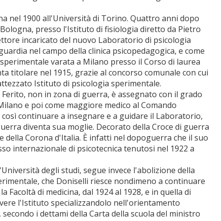
cina nel 1900 all'Università di Torino. Quattro anni dopo
Bologna, presso l'Istituto di fisiologia diretto da Pietro
ttore incaricato del nuovo Laboratorio di psicologia
guardia nel campo della clinica psicopedagogica, e come
 sperimentale varata a Milano presso il Corso di laurea
nta titolare nel 1915, grazie al concorso comunale con cui
attezzato Istituto di psicologia sperimentale.
a. Ferito, non in zona di guerra, è assegnato con il grado
di Milano e poi come maggiore medico al Comando
 così continuare a insegnare e a guidare il Laboratorio,
 guerra diventa sua moglie. Decorato della Croce di guerra
e della Corona d'Italia. È infatti nel dopoguerra che il suo
sso internazionale di psicotecnica tenutosi nel 1922 a
'Università degli studi, segue invece l'abolizione della
erimentale, che Doniselli riesce nondimeno a continuare
 Facoltà di medicina, dal 1924 al 1928, e in quella di
ivere l'Istituto specializzandolo nell'orientamento
, secondo i dettami della Carta della scuola del ministro