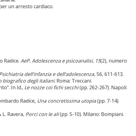
 per un arresto cardiaco.
do Radice.
AeP. Adolescenza e psicoanalisi
,
15
(2), numero
Psichiatria dell’infanzia e dell’adolescenza
, 56, 611-613.
 biografico degli italiani
. Roma: Treccani.
o”. In Id.,
Le nozze coi fichi secchi
(pp. 262-267). Napoli:
 Lombardo Radice,
Una concretissima utopia
(pp. 7-14).
& L. Ravera,
Porci con le ali
(pp. 5-10). Milano: Bompiani.