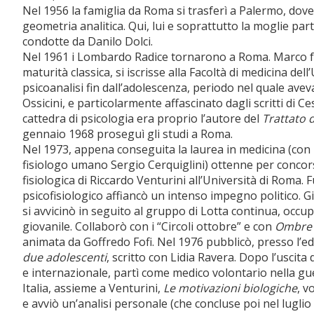
Nel 1956 la famiglia da Roma si trasferì a Palermo, dove
geometria analitica. Qui, lui e soprattutto la moglie par
condotte da Danilo Dolci.
Nel 1961 i Lombardo Radice tornarono a Roma. Marco fre
maturità classica, si iscrisse alla Facoltà di medicina dell
psicoanalisi fin dall’adolescenza, periodo nel quale ave
Ossicini, e particolarmente affascinato dagli scritti di C
cattedra di psicologia era proprio l’autore del
Trattato d
gennaio 1968 proseguì gli studi a Roma.
Nel 1973, appena conseguita la laurea in medicina (con
fisiologo umano Sergio Cerquiglini) ottenne per concors
fisiologica di Riccardo Venturini all’Università di Roma. 
psicofisiologico affiancò un intenso impegno politico. G
si avvicinò in seguito al gruppo di Lotta continua, occu
giovanile. Collaborò con i “Circoli ottobre” e con
Ombre 
animata da Goffredo Fofi. Nel 1976 pubblicò, presso l’ed
due adolescenti
, scritto con Lidia Ravera. Dopo l’usci
e internazionale, partì come medico volontario nella gue
Italia, assieme a Venturini,
Le motivazioni biologiche
, v
e avviò un’analisi personale (che concluse poi nel lugli