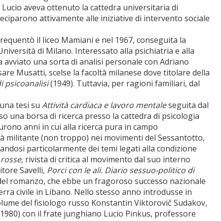
 Lucio aveva ottenuto la cattedra universitaria di
teciparono attivamente alle iniziative di intervento sociale
quentò il liceo Mamiani e nel 1967, conseguita la
’Università di Milano. Interessato alla psichiatria e alla
va avviato una sorta di analisi personale con Adriano
esare Musatti, scelse la facoltà milanese dove titolare della
i psicoanalisi
(1949). Tuttavia, per ragioni familiari, dal
 una tesi su
Attività cardiaca e lavoro mentale
seguita dal
o una borsa di ricerca presso la cattedra di psicologia
Furono anni in cui alla ricerca pura in campo
ià militante (non troppo) nei movimenti del Sessantotto,
pandosi particolarmente dei temi legati alla condizione
rosse
, rivista di critica al movimento dal suo interno
itore Savelli,
Porci con le ali. Diario sessuo-politico di
ta del romanzo, che ebbe un fragoroso successo nazionale
rra civile in Libano. Nello stesso anno introdusse in
olume del fisiologo russo Konstantin Viktorovič Sudakov,
o 1980) con il frate junghiano Lucio Pinkus, professore