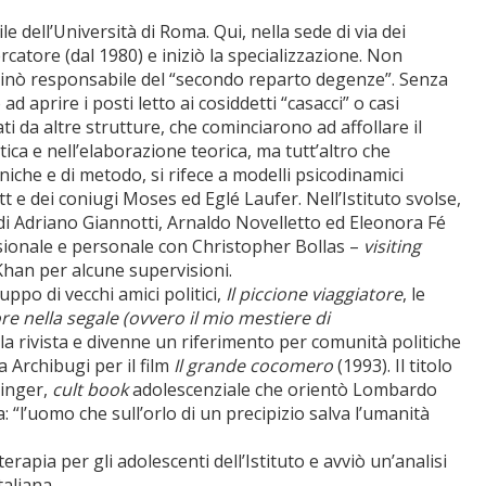
ile dell’Università di Roma. Qui, nella sede di via dei
ercatore (dal 1980) e iniziò la specializzazione. Non
ominò responsabile del “secondo reparto degenze”. Senza
 aprire i posti letto ai cosiddetti “casacci” o casi
ati da altre strutture, che cominciarono ad affollare il
ca e nell’elaborazione teorica, ma tutt’altro che
iche e di metodo, si rifece a modelli psicodinamici
tt e dei coniugi Moses ed Eglé Laufer. Nell’Istituto svolse,
ni di Adriano Giannotti, Arnaldo Novelletto ed Eleonora Fé
ssionale e personale con Christopher Bollas –
visiting
Khan per alcune supervisioni.
ppo di vecchi amici politici,
Il piccione viaggiatore
, le
ore nella segale (ovvero il mio mestiere di
la rivista e divenne un riferimento per comunità politiche
a Archibugi per il film
Il grande cocomero
(1993). Il titolo
linger,
cult book
adolescenziale che orientò Lombardo
: “l’uomo che sull’orlo di un precipizio salva l’umanità
rapia per gli adolescenti dell’Istituto e avviò un’analisi
taliana.