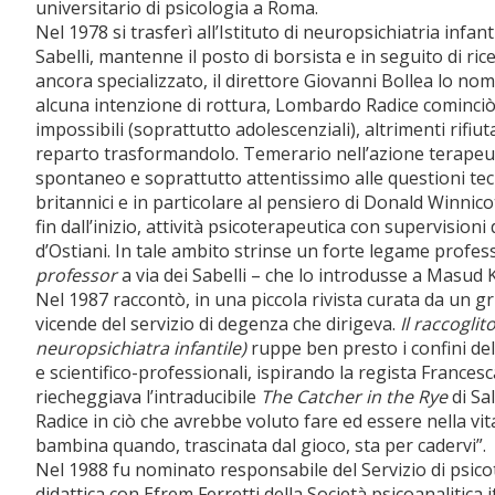
universitario di psicologia a Roma.
Nel 1978 si trasferì all’Istituto di neuropsichiatria infant
Sabelli, mantenne il posto di borsista e in seguito di ric
ancora specializzato, il direttore Giovanni Bollea lo n
alcuna intenzione di rottura, Lombardo Radice cominciò ad
impossibili (soprattutto adolescenziali), altrimenti rifiut
reparto trasformandolo. Temerario nell’azione terapeuti
spontaneo e soprattutto attentissimo alle questioni tecn
britannici e in particolare al pensiero di Donald Winnico
fin dall’inizio, attività psicoterapeutica con supervisio
d’Ostiani. In tale ambito strinse un forte legame profe
professor
a via dei Sabelli – che lo introdusse a Masud 
Nel 1987 raccontò, in una piccola rivista curata da un gru
vicende del servizio di degenza che dirigeva.
Il raccoglit
neuropsichiatra infantile)
ruppe ben presto i confini del
e scientifico-professionali, ispirando la regista Francesc
riecheggiava l’intraducibile
The Catcher in the Rye
di Sa
Radice in ciò che avrebbe voluto fare ed essere nella vita
bambina quando, trascinata dal gioco, sta per cadervi”.
Nel 1988 fu nominato responsabile del Servizio di psicote
didattica con Efrem Ferretti della Società psicoanalitica i