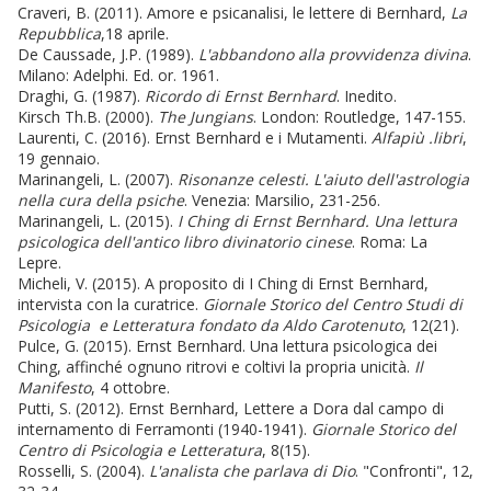
Craveri, B. (2011). Amore e psicanalisi, le lettere di Bernhard,
La
Repubblica
,18 aprile.
De Caussade, J.P. (1989).
L'abbandono alla provvidenza
divina
.
Milano: Adelphi. Ed. or. 1961.
Draghi, G. (1987).
Ricordo di Ernst Bernhard
. Inedito.
Kirsch Th.B. (2000).
The Jungians
. London: Routledge, 147-155.
Laurenti, C. (2016). Ernst Bernhard e i Mutamenti.
Alfapiù .libri
,
19 gennaio.
Marinangeli, L. (2007).
Risonanze celesti. L'aiuto dell'astrologia
nella cura della
psiche
. Venezia: Marsilio, 231-256.
Marinangeli, L. (2015).
I Ching di Ernst Bernhard. Una lettura
psicologica dell'antico libro divinatorio cinese
. Roma: La
Lepre.
Micheli, V. (2015). A proposito di I Ching di Ernst Bernhard,
intervista con la curatrice.
Giornale Storico del Centro Studi di
Psicologia e Letteratura fondato da Aldo Carotenuto
, 12(21).
Pulce, G. (2015). Ernst Bernhard. Una lettura psicologica dei
Ching, affinché ognuno ritrovi e coltivi la propria unicità.
Il
Manifesto
, 4 ottobre.
Putti, S. (2012). Ernst Bernhard, Lettere a Dora dal campo di
internamento di Ferramonti (1940-1941).
Giornale Storico del
Centro di Psicologia e Letteratura
, 8(15).
Rosselli, S. (2004).
L'analista che parlava di
Dio
. "Confronti", 12,