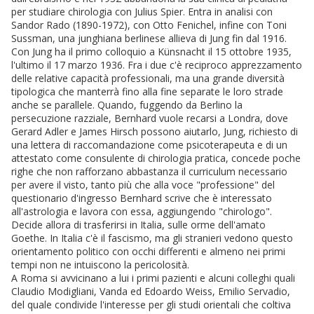
per studiare chirologia con Julius Spier. Entra in analisi con
Sandor Rado (1890-1972), con Otto Fenichel, infine con Toni
Sussman, una junghiana berlinese allieva di Jung fin dal 1916.
Con Jung ha il primo colloquio a Künsnacht il 15 ottobre 1935,
l'ultimo il 17 marzo 1936. Fra i due c'è reciproco apprezzamento
delle relative capacità professionali, ma una grande diversità
tipologica che manterrà fino alla fine separate le loro strade
anche se parallele. Quando, fuggendo da Berlino la
persecuzione razziale, Bernhard vuole recarsi a Londra, dove
Gerard Adler e James Hirsch possono aiutarlo, Jung, richiesto di
una lettera di raccomandazione come psicoterapeuta e di un
attestato come consulente di chirologia pratica, concede poche
righe che non rafforzano abbastanza il curriculum necessario
per avere il visto, tanto più che alla voce "professione" del
questionario d'ingresso Bernhard scrive che è interessato
all'astrologia e lavora con essa, aggiungendo "chirologo".
Decide allora di trasferirsi in Italia, sulle orme dell'amato
Goethe. In Italia c'è il fascismo, ma gli stranieri vedono questo
orientamento politico con occhi differenti e almeno nei primi
tempi non ne intuiscono la pericolosità.
A Roma si avvicinano a lui i primi pazienti e alcuni colleghi quali
Claudio Modigliani, Vanda ed Edoardo Weiss, Emilio Servadio,
del quale condivide l'interesse per gli studi orientali che coltiva