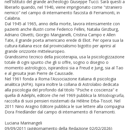
nell'Istituto del grande archeologo Giuseppe Tucci. Sarà questi a
liberarlo quando, nel 1940, viene imprigionato come "straniero
nemico" nel campo di internamento fascista di Ferramonti, in
Calabria.
Dal 1945 al 1965, anno della morte, lavora intensamente con
pazienti anche illustri come Federico Fellini, Natalia Ginzburg,
Adriano Olivetti, Giorgio Manganelli, Cristina Campo e Allen
Tate, il grande poeta americano erede di Eliot. Per opera sua la
cultura italiana esce dal provincialismo bigotto per aprirsi al
grande orizzonte mitteleuropeo.
Grandissimo tecnico della psicoterapia, usa la psicologizzazione
totale di ogni spunto che gli si offre, sogno o disegno o
momento astrologico, ispirandosi sia a Freud e Jung, sia al Tao
e al gesuita Jean Pierre de Caussade.
Nel 1961 fonda a Roma l'Associazione italiana di psicologia
analitica (AIPA). Ispira inoltre la collana di Astrolabio dedicata
alla psicologia del profondo dal titolo "Psiche e coscienza" e
quella di Adelphi, editore che nel 1969 pubblica la
Mitobiografia
,
raccolta di suoi pensieri risistemati da Hélène Erba-Tissot. Nel
2011 Nino Aragno Editore pubblica le sue lettere alla compagna
Dora Friedländer dal campo di internamento di Ferramonti.
Luciana Marinangeli
09/09/2011 (aggiornamento della Redazione 02/02/2026)