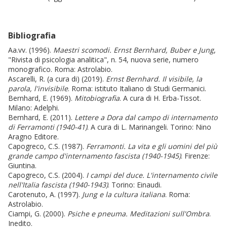
Bibliografia
Aa.vv. (1996).
Maestri scomodi. Ernst Bernhard, Buber e Jung
,
"Rivista di psicologia analitica", n. 54, nuova serie, numero
monografico. Roma: Astrolabio.
Ascarelli, R. (a cura di) (2019).
Ernst Bernhard. Il visibile, la
parola, l'invisibile
. Roma: istituto Italiano di Studi Germanici.
Bernhard, E. (1969).
Mitobiografia
. A cura di H. Erba-Tissot.
Milano: Adelphi.
Bernhard, E. (2011).
Lettere a Dora dal campo di internamento
di Ferramonti (1940-41)
. A cura di L. Marinangeli. Torino: Nino
Aragno Editore.
Capogreco, C.S. (1987).
Ferramonti. La vita e gli uomini del più
grande campo d'internamento fascista (1940-1945)
. Firenze:
Giuntina.
Capogreco, C.S. (2004).
I campi del duce. L'internamento civile
nell'Italia fascista (1940-1943)
. Torino: Einaudi.
Carotenuto, A. (1997).
Jung e la cultura italiana
. Roma:
Astrolabio.
Ciampi, G. (2000).
Psiche e pneuma. Meditazioni
sull'Ombra
.
Inedito.