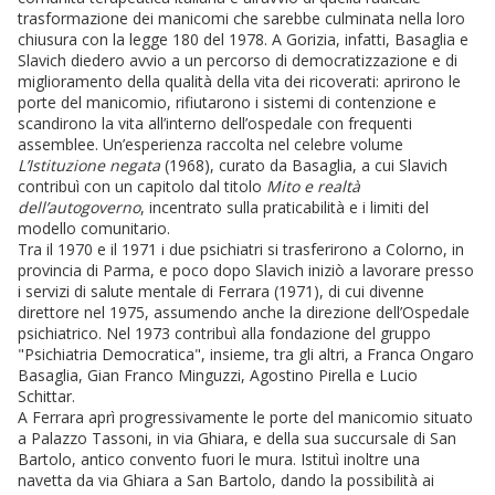
trasformazione dei manicomi che sarebbe culminata nella loro
chiusura con la legge 180 del 1978. A Gorizia, infatti, Basaglia e
Slavich diedero avvio a un percorso di democratizzazione e di
miglioramento della qualità della vita dei ricoverati: aprirono le
porte del manicomio, rifiutarono i sistemi di contenzione e
scandirono la vita all’interno dell’ospedale con frequenti
assemblee. Un’esperienza raccolta nel celebre volume
L’Istituzione negata
(1968), curato da Basaglia, a cui Slavich
contribuì con un capitolo dal titolo
Mito e realtà
dell’autogoverno
, incentrato sulla praticabilità e i limiti del
modello comunitario.
Tra il 1970 e il 1971 i due psichiatri si trasferirono a Colorno, in
provincia di Parma, e poco dopo Slavich iniziò a lavorare presso
i servizi di salute mentale di Ferrara (1971), di cui divenne
direttore nel 1975, assumendo anche la direzione dell’Ospedale
psichiatrico. Nel 1973 contribuì alla fondazione del gruppo
"Psichiatria Democratica", insieme, tra gli altri, a Franca Ongaro
Basaglia, Gian Franco Minguzzi, Agostino Pirella e Lucio
Schittar.
A Ferrara aprì progressivamente le porte del manicomio situato
a Palazzo Tassoni, in via Ghiara, e della sua succursale di San
Bartolo, antico convento fuori le mura. Istituì inoltre una
navetta da via Ghiara a San Bartolo, dando la possibilità ai