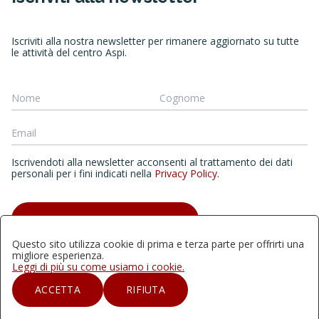
Iscriviti alla nostra newsletter per rimanere aggiornato su tutte
le attività del centro Aspi.
Iscrivendoti alla newsletter acconsenti al trattamento dei dati
personali per i fini indicati nella
Privacy Policy
.
ISCRIVITI ALLA NEWSLETTER
Questo sito utilizza cookie di prima e terza parte per offrirti una
migliore esperienza.
Leggi di più su come usiamo i cookie.
Quest'opera è distribuita con Licenza Creative Commons
ACCETTA
RIFIUTA
Attribuzione - Non commerciale - Non opere derivate 4.0
Internazionale.2024 | Aspi - Archivio storico della psicologia
italiana, Università degli studi di Milano-Bicocca