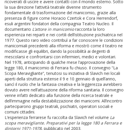
ricoverati di uscire e avere contatti con il mondo esterno. Sotto
la sua direzione l’attività teatrale divenne strumento
fondamentale di trasformazione del manicomio, grazie alla
presenza di figure come Horacio Czertok e Cora Herrendorf,
esuli argentini fondatori della compagnia Teatro Nucleo. Il
documentario
L’attore in manicomio
racconta la loro
esperienza nei reparti e nei cortili dell’istituzione psichiatrica nel
1977. Questo raro video contribuì a far conoscere le condizioni
manicomiali precedenti alla riforma e mostrò come il teatro ne
modificasse gli equilibri, dando la possibilità ai degenti di
mescolarsi e confrontarsi con infermieri, medici e volontari.
Nel 1978, anticipando di qualche mese l’approvazione della
legge 180, il manicomio di Ferrara fu chiuso. Il convegno “La
Scopa Meravigliante”, tenutosi su iniziativa di Slavich nei locali
aperti della struttura estense il 9 e 10 gennaio di quell’anno,
sancì il ruolo che la fantasia creativa e la leggerezza avrebbero
dovuto avere nell’attuazione della riforma sanitaria. Il convegno
venne infatti dedicato alla funzione della ricerca teatrale e
dell’immagine nella destabilizzazione dei manicomi. All’incontro
parteciparono gruppi teatrali, psichiatri, operatori sociali e
comuni cittadini.
L’esperienza ferrarese fu raccolta da Slavich nel volume
La
scopa meravigliante. Preparativi per la legge 180 a Ferrara e
dintorni 1971-1978
, pubblicato nel 2003.