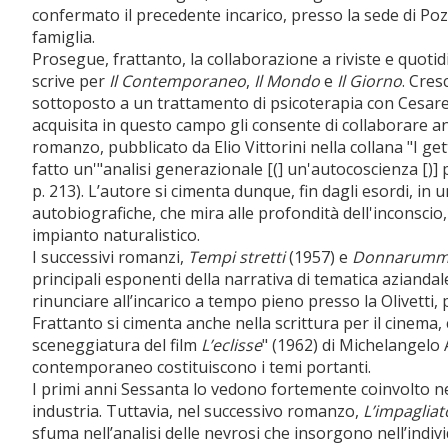
confermato il precedente incarico, presso la sede di Pozz
famiglia.
Prosegue, frattanto, la collaborazione a riviste e quoti
scrive per
Il Contemporaneo
,
Il Mondo
e
Il Giorno
. Cres
sottoposto a un trattamento di psicoterapia con Cesare
acquisita in questo campo gli consente di collaborare anc
romanzo, pubblicato da Elio Vittorini nella collana "I get
fatto un'"analisi generazionale [(] un'autocoscienza [)] pr
p. 213). L’autore si cimenta dunque, fin dagli esordi, in 
autobiografiche, che mira alle profondità dell'inconsci
impianto naturalistico.
I successivi romanzi,
Tempi stretti
(1957) e
Donnarumma 
principali esponenti della narrativa di tematica aziandale
rinunciare all’incarico a tempo pieno presso la Olivetti, 
Frattanto si cimenta anche nella scrittura per il cinema
sceneggiatura del film
L’eclisse
" (1962) di Michelangelo 
contemporaneo costituiscono i temi portanti.
I primi anni Sessanta lo vedono fortemente coinvolto nel
industria. Tuttavia, nel successivo romanzo,
L’impagliat
sfuma nell’analisi delle nevrosi che insorgono nell’indiv