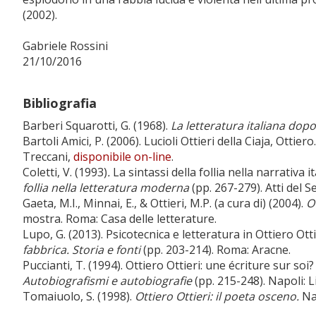
(2002).
Gabriele Rossini
21/10/2016
Bibliografia
Barberi Squarotti, G. (1968).
La letteratura italiana dopo
Bartoli Amici, P. (2006). Lucioli Ottieri della Ciaja, Ottiero
Treccani,
disponibile on-line
.
Coletti, V. (1993)
.
La sintassi della follia nella narrativa i
follia nella letteratura moderna
(pp. 267-279). Atti del 
Gaeta, M.I., Minnai, E., & Ottieri, M.P. (a cura di) (2004).
Ot
mostra. Roma: Casa delle letterature.
Lupo, G. (2013). Psicotecnica e letteratura in Ottiero Ottie
fabbrica. Storia e fonti
(pp. 203-214). Roma: Aracne.
Puccianti, T. (1994). Ottiero Ottieri: une écriture sur soi?
Autobiografismi e autobiografie
(pp. 215-248). Napoli: L
Tomaiuolo, S. (1998).
Ottiero Ottieri: il poeta osceno.
Nap