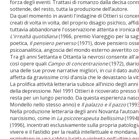
forza degli eventi. Trattasi di romanzo dalla decisa con
sottende, del resto, tutta la produzione dell’autore.
Da quel momento in avanti l'indagine di Ottieri si conce
creati di volta in volta, del proprio disagio psichico, af
tuttavia abbandonare l'osservazione attenta e ironica d
L'irrealtà quotidiana
(1966, premio Viareggio per la sagg
poetica,
Il pensiero perverso
(1971), dove pensiero osses
psicoanalitica, angoscia del mondo esterno avvertito 
Tra gli anni Settanta e Ottanta la nevrosi consente all'au
così opere quali
Campo di concentrazione
(1972), diario
una delle sue prove narrative migliori, in cui il dato au
affetta da gravissime crisi d’ansia che le devastano la vit
La prolifica attività letteraria subisce all’inizio degli 
della depressione. Nel 1991 Ottieri è ricoverato presso la
resta per un lungo periodo. Da questa esperienza nasco
Mondello nello stesso anno) e
Il palazzo e il pazzo
(1993
Nella produzione letteraria degli anni Novanta l’autoanali
narcisismo, come in
La psicoterapeuta bellissima
(1994)
(1996), incentrati esclusivamente sulla propria patologia
vivere e il fastidio per la realtà intellettuale e mondana
esplodono in una rabbia lucida e violenta nell'ultima pr