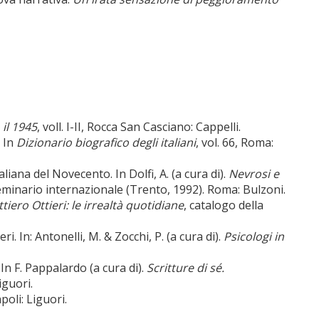
 il 1945
, voll. I-II, Rocca San Casciano: Cappelli.
. In
Dizionario biografico degli italiani
, vol. 66, Roma:
taliana del Novecento. In Dolfi, A.
(a cura di).
Nevrosi e
Seminario internazionale (Trento, 1992). Roma: Bulzoni.
tiero Ottieri: le irrealtà quotidiane
, catalogo della
ri. In: Antonelli, M. & Zocchi, P. (a cura di).
Psicologi in
 In F. Pappalardo (a cura di).
Scritture di sé.
iguori.
oli: Liguori.