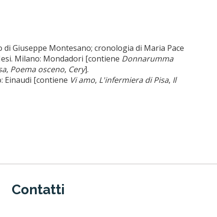
tivo di Giuseppe Montesano; cronologia di Maria Pace
na Nesi. Milano: Mondadori [contiene
Donnarumma
sa
,
Poema osceno
,
Cery
].
o: Einaudi [contiene
Vi amo
,
L'infermiera di Pisa
,
Il
Contatti