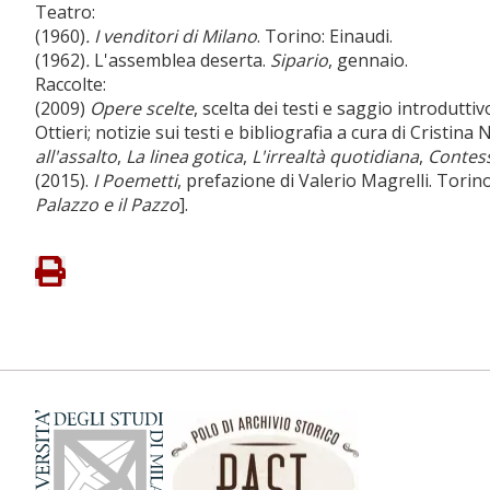
Teatro:
(1960)
. I venditori di Milano
. Torino: Einaudi.
(1962)
.
L'assemblea deserta.
Sipario
, gennaio.
Raccolte:
(2009)
Opere scelte
, scelta dei testi e saggio introdut
Ottieri; notizie sui testi e bibliografia a cura di Cristi
all'assalto
,
La linea gotica
,
L'irrealtà quotidiana
,
Contes
(2015).
I Poemetti
, prefazione di Valerio Magrelli. Torin
Palazzo e il Pazzo
].