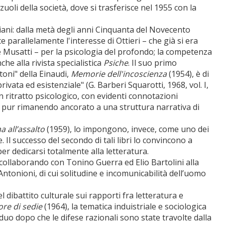
uoli della società, dove si trasferisce nel 1955 con la
diani: dalla metà degli anni Cinquanta del Novecento
ce parallelamente l'interesse di Ottieri – che già si era
 Musatti – per la psicologia del profondo; la competenza
he alla rivista specialistica
Psiche
. Il suo primo
toni" della Einaudi,
Memorie dell'incoscienza
(1954), è di
ivata ed esistenziale" (G. Barberi Squarotti, 1968, vol. I,
un ritratto psicologico, con evidenti connotazioni
o, pur rimanendo ancorato a una struttura narrativa di
all’assalto
(1959), lo impongono, invece, come uno dei
. Il successo del secondo di tali libri lo convincono a
per dedicarsi totalmente alla letteratura.
, collaborando con Tonino Guerra ed Elio Bartolini alla
Antonioni, di cui solitudine e incomunicabilità dell’uomo
 dibattito culturale sui rapporti fra letteratura e
ore di sedie
(1964), la tematica induistriale e sociologica
iduo dopo che le difese razionali sono state travolte dalla