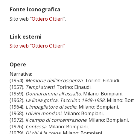
Fonte iconografica
Sito web "
Ottiero Ottieri
".
Link esterni
Sito web "Ottiero Ottieri"
Opere
Narrativa:
(1954).
Memorie dell'incoscienza.
Torino: Einaudi.
(1957).
Tempi stretti
. Torino: Einaudi.
(1959).
Donnarumma all'assalto
. Milano: Bompiani.
(1962).
La linea gotica. Taccuino 1948-1958.
Milano: Bom
(1964).
L'impagliatore di sedie.
Milano: Bompiani
.
(1968).
I divini mondani
. Milano: Bompiani
.
(1972).
Il campo di concentrazione
. Milano: Bompiani
.
(1976).
Contessa
. Milano: Bompiani
.
(1979).
Di chi è la colpa.
Milano: Bompiani
.