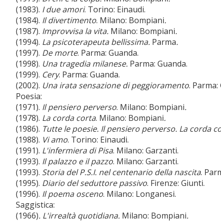
(1983).
I due amori
. Torino: Einaudi.
(1984).
Il divertimento
. Milano: Bompiani
.
(1987).
Improvvisa la vita.
Milano: Bompiani
.
(1994).
La psicoterapeuta bellissima.
Parma
.
(1997).
De morte
. Parma: Guanda.
(1998).
Una tragedia milanese.
Parma: Guanda.
(1999).
Cery
. Parma: Guanda.
(2002).
Una irata sensazione di peggioramento
. Parma:
Poesia:
(1971).
Il pensiero perverso
. Milano: Bompiani
.
(1978).
La corda corta
. Milano: Bompiani
.
(1986).
Tutte le poesie. Il pensiero perverso. La corda 
(1988).
Vi amo
. Torino: Einaudi.
(1991).
L'infermiera di Pisa
. Milano: Garzanti.
(1993).
Il palazzo e il pazzo
. Milano: Garzanti.
(1993).
Storia del P.S.I. nel centenario della nascita
. Par
(1995).
Diario del seduttore passivo
. Firenze: Giunti.
(1996).
Il poema osceno
. Milano: Longanesi.
Saggistica:
(1966)
. L'irrealtà quotidiana.
Milano: Bompiani
.