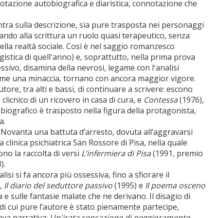
notazione autobiografica e diaristica, connotazione che
ntra sulla descrizione, sia pure trasposta nei personaggi
fidando alla scrittura un ruolo quasi terapeutico, senza
ella realtà sociale. Così è nel saggio romanzesco
istica di quell'anno) e, soprattutto, nella prima prova
sivo, disamina della nevrosi, legame con l'analisi
come una minaccia, tornano con ancora maggior vigore.
tore, tra alti e bassi, di continuare a scrivere: escono
 clicnico di un ricovero in casa di cura, e
Contessa
(1976),
tobiografico è trasposto nella figura della protagonista,
a.
anni Novanta una battuta d’arresto, dovuta all’aggravarsi
 clinica psichiatrica San Rossore di Pisa, nella quale
no la raccolta di versi
L’infermiera di Pisa
(1991, premio
).
si si fa ancora più ossessiva, fino a sfiorare il
,
Il diario del seduttore passivo
(1995) e
Il poema osceno
 e sulle fantasie malate che ne derivano. Il disagio di
, di cui pure l’autore è stato pienamente partecipe,
ova narrativa:
Un'irata sensazione di peggioramento