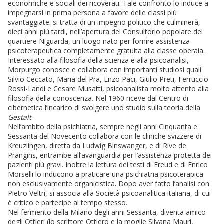
economiche e sociali dei ricoverati. Tale confronto lo induce a
impegnarsi in prima persona a favore delle classi più
svantaggiate: si tratta di un impegno politico che culminerà,
dieci anni più tardi, nell’apertura del Consultorio popolare del
quartiere Niguarda, un luogo nato per fornire assistenza
psicoterapeutica completamente gratuita alla classe operaia.
Interessato alla filosofia della scienza e alla psicoanalisi,
Morpurgo conosce e collabora con importanti studiosi quali
Silvio Ceccato, Maria del Pra, Enzo Paci, Giulio Preti, Ferruccio
Rossi-Landi e Cesare Musatti, psicoanalista molto attento alla
filosofia della conoscenza. Nel 1960 riceve dal Centro di
cibernetica l’incarico di svolgere uno studio sulla teoria della
Gestalt
.
Nell’ambito della psichiatria, sempre negli anni Cinquanta e
Sessanta del Novecento collabora con le cliniche svizzere di
Kreuzlingen, diretta da Ludwig Binswanger, e di Rive de
Prangins, entrambe all’avanguardia per l’assistenza protetta dei
pazienti più gravi. Inoltre la lettura dei testi di Freud e di Enrico
Morselli lo inducono a praticare una psichiatria psicoterapica
non esclusivamente organicistica. Dopo aver fatto l’analisi con
Pietro Veltri, si associa alla Società psicoanalitica italiana, di cui
è critico e partecipe al tempo stesso.
Nel fermento della Milano degli anni Sessanta, diventa amico
degli Ottieri (lo scrittore Ottiero e la moglie Silvana Mauri,