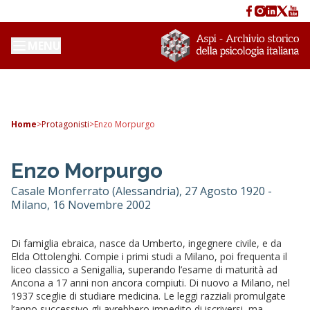
MENU
Home
>
Protagonisti
>
Enzo Morpurgo
Enzo Morpurgo
Casale Monferrato (Alessandria), 27 Agosto 1920 -
Milano, 16 Novembre 2002
Di famiglia ebraica, nasce da Umberto, ingegnere civile, e da
Elda Ottolenghi. Compie i primi studi a Milano, poi frequenta il
liceo classico a Senigallia, superando l’esame di maturità ad
Ancona a 17 anni non ancora compiuti. Di nuovo a Milano, nel
1937 sceglie di studiare medicina. Le leggi razziali promulgate
l’anno successivo gli avrebbero impedito di iscriversi, ma