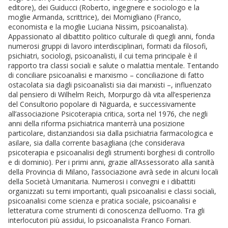
editore), dei Guiducci (Roberto, ingegnere e sociologo e la
moglie Armanda, scrittrice), dei Momigliano (Franco,
economista e la moglie Luciana Nissim, psicoanalista).
Appassionato al dibattito politico culturale di quegli anni, fonda
numerosi gruppi di lavoro interdisciplinari, formati da filosofi,
psichiatri, sociologi, psicoanalisti, il cui tema principale è il
rapporto tra classi sociali e salute o malattia mentale. Tentando
di conciliare psicoanalisi e marxismo – conciliazione di fatto
ostacolata sia dagli psicoanalisti sia dai marxisti –, influenzato
dal pensiero di Wilhelm Reich, Morpurgo dà vita all’esperienza
del Consultorio popolare di Niguarda, e successivamente
all’associazione Psicoterapia critica, sorta nel 1976, che negli
anni della riforma psichiatrica manterrà una posizione
particolare, distanziandosi sia dalla psichiatria farmacologica e
asilare, sia dalla corrente basagliana (che considerava
psicoterapia e psicoanalisi degli strumenti borghesi di controllo
e di dominio). Per i primi anni, grazie all’Assessorato alla sanità
della Provincia di Milano, l’associazione avrà sede in alcuni locali
della Società Umanitaria. Numerosi i convegni e i dibattiti
organizzati su temi importanti, quali psicoanalisi e classi sociali,
psicoanalisi come scienza e pratica sociale, psicoanalisi e
letteratura come strumenti di conoscenza dell’uomo. Tra gli
interlocutori più assidui, lo psicoanalista Franco Fornari.