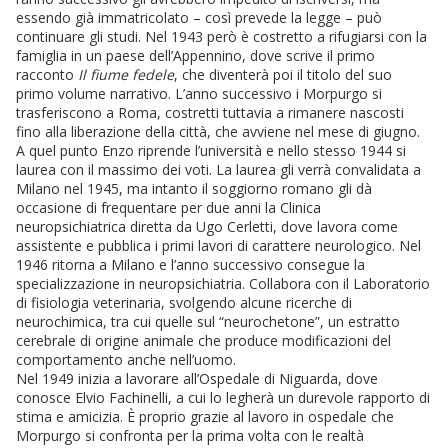
essendo già immatricolato – così prevede la legge – può
continuare gli studi. Nel 1943 però è costretto a rifugiarsi con la
famiglia in un paese dell’Appennino, dove scrive il primo
racconto
Il fiume fedele
, che diventerà poi il titolo del suo
primo volume narrativo. L’anno successivo i Morpurgo si
trasferiscono a Roma, costretti tuttavia a rimanere nascosti
fino alla liberazione della città, che avviene nel mese di giugno.
A quel punto Enzo riprende l’università e nello stesso 1944 si
laurea con il massimo dei voti. La laurea gli verrà convalidata a
Milano nel 1945, ma intanto il soggiorno romano gli dà
occasione di frequentare per due anni la Clinica
neuropsichiatrica diretta da Ugo Cerletti, dove lavora come
assistente e pubblica i primi lavori di carattere neurologico. Nel
1946 ritorna a Milano e l’anno successivo consegue la
specializzazione in neuropsichiatria. Collabora con il Laboratorio
di fisiologia veterinaria, svolgendo alcune ricerche di
neurochimica, tra cui quelle sul “neurochetone”, un estratto
cerebrale di origine animale che produce modificazioni del
comportamento anche nell’uomo.
Nel 1949 inizia a lavorare all’Ospedale di Niguarda, dove
conosce Elvio Fachinelli, a cui lo legherà un durevole rapporto di
stima e amicizia. È proprio grazie al lavoro in ospedale che
Morpurgo si confronta per la prima volta con le realtà