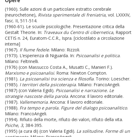
Opere
(1960). Sulle azioni di un particolare estratto cerebrale
(neurochetone),
Rivista sperimentale di freniatria
, vol. LXXXIV,
fasc. II, 511-514.
(1960-61). Le scuole psicologiche. Presentazione critica della
Gestalt Theorie. In:
Traveaux du Centro di cibernetica
, Rapport
CETIS n. 24, Euratom-C.C.R., Ispra. [ciclostilato a circolazione
interna]
(1967).
Il fiume fedele
. Milano: Rizzoli.
(1973). L’esperienza di Niguarda. In:
Psicoanalisi e politica
.
Milano: Feltrinelli.
(1976) (con Massucco Costa A., Musatti C., Manieri F.).
Marxismo e psicoanalisi
. Roma: Newton Compton.
(1981).
La psicoanalisi tra scienza e filosofia
. Torino: Loescher.
(1985).
I territori della psicoterapia
. Milano: FrancoAngeli.
(1987) (con Valeria Egidi).
Psicoanalisi e narrazione. Le
strategie nascoste della parola
. Ancona: Il lavoro editoriale.
(1987).
Vallememoria
. Ancona: Il lavoro editoriale.
(1988).
Fra tempo e parola. Figure del dialogo psicoanalitico
.
Milano: FrancoAngeli.
(1994). Rifiuto della morte, rifiuto dei valori, rifiuto della vita.
Psiche
,
3
, 384-395.
(1995) (a cura di) (con Valeria Egidi).
La solitudine. Forme di un
sentimento
. Milano: FrancoAngeli.