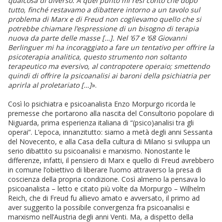
qualcosa di diverso. A quel punto mi resi conto che dopo
tutto, finché restavamo a dibattere intorno a un tavolo sul
problema di Marx e di Freud non coglievamo quello che si
potrebbe chiamare l’espressione di un bisogno di terapia
nuova da parte delle masse […]. Nel ’67 e ’68 Giovanni
Berlinguer mi ha incoraggiato a fare un tentativo per offrire la
psicoterapia analitica, questo strumento non soltanto
terapeutico ma eversivo, al contropotere operaio; smettendo
quindi di offrire la psicoanalisi ai baroni della psichiatria per
aprirla al proletariato […]
».
Così lo psichiatra e psicoanalista Enzo Morpurgo ricorda le
premesse che portarono alla nascita del Consultorio popolare di
Niguarda, prima esperienza italiana di “(psico)analisi tra gli
operai”. L’epoca, innanzitutto: siamo a metà degli anni Sessanta
del Novecento, e alla Casa della cultura di Milano si sviluppa un
serio dibattito su psicoanalisi e marxismo. Nonostante le
differenze, infatti, il pensiero di Marx e quello di Freud avrebbero
in comune l’obiettivo di liberare l’uomo attraverso la presa di
coscienza della propria condizione. Così almeno la pensava lo
psicoanalista – letto e citato più volte da Morpurgo – Wilhelm
Reich, che di Freud fu allievo amato e avversato, il primo ad
aver suggerito la possibile convergenza fra psicoanalisi e
marxismo nell’Austria degli anni Venti. Ma, a dispetto della