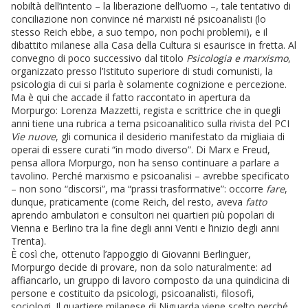
nobiltà dell’intento – la liberazione dell’uomo –, tale tentativo di
conciliazione non convince né marxisti né psicoanalisti (lo
stesso Reich ebbe, a suo tempo, non pochi problemi), e il
dibattito milanese alla Casa della Cultura si esaurisce in fretta. Al
convegno di poco successivo dal titolo
Psicologia e marxismo
,
organizzato presso l’Istituto superiore di studi comunisti, la
psicologia di cui si parla è solamente cognizione e percezione.
Ma è qui che accade il fatto raccontato in apertura da
Morpurgo: Lorenza Mazzetti, regista e scrittrice che in quegli
anni tiene una rubrica a tema psicoanalitico sulla rivista del PCI
Vie nuove
, gli comunica il desiderio manifestato da migliaia di
operai di essere curati “in modo diverso”. Di Marx e Freud,
pensa allora Morpurgo, non ha senso continuare a parlare a
tavolino. Perché marxismo e psicoanalisi – avrebbe specificato
– non sono “discorsi”, ma “prassi trasformative”: occorre
fare
,
dunque, praticamente (come Reich, del resto, aveva
fatto
aprendo ambulatori e consultori nei quartieri più popolari di
Vienna e Berlino tra la fine degli anni Venti e l’inizio degli anni
Trenta).
È così che, ottenuto l’appoggio di Giovanni Berlinguer,
Morpurgo decide di provare, non da solo naturalmente: ad
affiancarlo, un gruppo di lavoro composto da una quindicina di
persone e costituito da psicologi, psicoanalisti, filosofi,
sociologi. Il quartiere milanese di Niguarda viene scelto perché