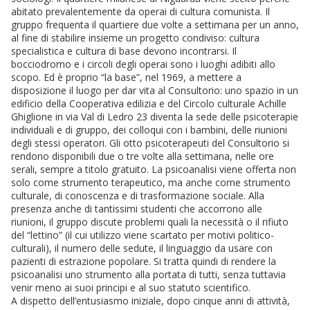
abitato prevalentemente da operai di cultura comunista. Il
gruppo frequenta il quartiere due volte a settimana per un anno,
al fine di stabilire insieme un progetto condiviso: cultura
specialistica e cultura di base devono incontrarsi. Il
bocciodromo e i circoli degli operai sono i luoghi adibiti allo
scopo. Ed è proprio “la base”, nel 1969, a mettere a
disposizione il luogo per dar vita al Consultorio: uno spazio in un
edificio della Cooperativa edilizia e del Circolo culturale Achille
Ghiglione in via Val di Ledro 23 diventa la sede delle psicoterapie
individuali e di gruppo, dei colloqui con i bambini, delle riunioni
degli stessi operatori. Gli otto psicoterapeuti del Consultorio si
rendono disponibili due o tre volte alla settimana, nelle ore
serali, sempre a titolo gratuito. La psicoanalisi viene offerta non
solo come strumento terapeutico, ma anche come strumento
culturale, di conoscenza e di trasformazione sociale. Alla
presenza anche di tantissimi studenti che accorrono alle
riunioni, il gruppo discute problemi quali la necessità o il rifiuto
del “lettino” (il cui utilizzo viene scartato per motivi politico-
culturali), il numero delle sedute, il linguaggio da usare con
pazienti di estrazione popolare. Si tratta quindi di rendere la
psicoanalisi uno strumento alla portata di tutti, senza tuttavia
venir meno ai suoi principi e al suo statuto scientifico.
A dispetto dell’entusiasmo iniziale, dopo cinque anni di attività,