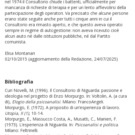
nel 1974 il Consultorio chiude i battenti, ufficialmente per
mancanza di richieste di terapia e per un lento affievolirsi della
partecipazione degli operatori. Va precisato che alcune persone
erano state seguite anche per tutti i cinque anni in cui il
Consultorio era rimasto aperto, e che questo aveva operato
sempre in regime di autogestione: non aveva ricevuto cioè
alcun aiuto né dalle istituzioni pubbliche, né dal Partito
comunista.
Elisa Montanari
02/10/2015 (aggiornamento della Redazione, 24/07/2025)
Bibliografia
Curi Novelli, M. (1996). Il Consultorio di Niguarda: passione e
ideologia nel progetto di Enzo Morpurgo. In: Voltolin, A. (a cura
di),
Elogio della psicoanalisi
. Milano: FrancoAngeli.
Morpurgo, E. (1972). A proposito di un’esperienza di lavoro.
Utopia, II (1)
, 10-14.
Morpurgo, E., Massucco Costa, A., Musatti, C., Manieri, F.
(1973). L’esperienza di Niguarda. In:
Psicoanalisi e politica
.
Milano: Feltrinelli.