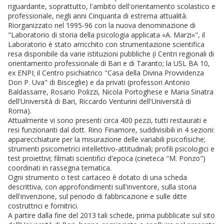
riguardante, soprattutto, l'ambito dell'orientamento scolastico e
professionale, negli anni Cinquanta di estrema attualità.
Riorganizzato nel 1995-96 con la nuova denominazione di
"Laboratorio di storia della psicologia applicata «A. Marzi»", il
Laboratorio è stato arricchito con strumentazione scientifica
resa disponibile da varie istituzioni pubbliche (i Centri regionali di
orientamento professionale di Bari e di Taranto; la USL BA 10,
ex ENPI; il Centro psichiatrico "Casa della Divina Provvidenza
Don P. Uva" di Bisceglie) e da privati (professori Antonio
Baldassarre, Rosario Polizzi, Nicola Portoghese e Maria Sinatra
dell'Università di Bari, Riccardo Venturini dell'Università di
Roma).
Attualmente vi sono presenti circa 400 pezzi, tutti restaurati e
resi funzionanti dal dott. Rino Finamore, suddivisibili in 4 sezioni:
apparecchiature per la misurazione delle variabili psicofisiche;
strumenti psicometrici intellettivo-attitudinali; profili psicologici e
test proiettivi; filmati scientifici d'epoca (cineteca "M. Ponzo")
coordinati in rassegna tematica.
Ogni strumento o test cartaceo è dotato di una scheda
descrittiva, con approfondimenti sull'inventore, sulla storia
dell'invenzione, sul periodo di fabbricazione e sulle ditte
costruttrici e fornitrici.
A partire dalla fine del 2013 tali schede, prima pubblicate sul sito