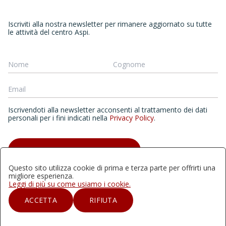
Iscriviti alla nostra newsletter per rimanere aggiornato su tutte
le attività del centro Aspi.
Iscrivendoti alla newsletter acconsenti al trattamento dei dati
personali per i fini indicati nella
Privacy Policy
.
ISCRIVITI ALLA NEWSLETTER
Questo sito utilizza cookie di prima e terza parte per offrirti una
migliore esperienza.
Leggi di più su come usiamo i cookie.
Quest'opera è distribuita con Licenza Creative Commons
ACCETTA
RIFIUTA
Attribuzione - Non commerciale - Non opere derivate 4.0
Internazionale.2024 | Aspi - Archivio storico della psicologia
italiana, Università degli studi di Milano-Bicocca