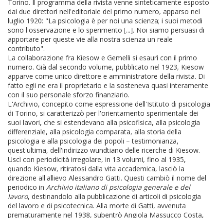
Torino. Il programma della rivista venne sinteticamente esposto
dai due direttori nell'editoriale del primo numero, apparso nel
luglio 1920: "La psicologia è per noi una scienza; i suoi metodi
sono l'osservazione e lo sperimento [...]. Noi siamo persuasi di
apportare per queste vie alla nostra scienza un reale
contributo".
La collaborazione fra Kiesow e Gemelli si esaurì con il primo
numero. Già dal secondo volume, pubblicato nel 1923, Kiesow
apparve come unico direttore e amministratore della rivista. Di
fatto egli ne era il proprietario e la sosteneva quasi interamente
con il suo personale sforzo finanziario.
L'Archivio, concepito come espressione dell'Istituto di psicologia
di Torino, si caratterizzò per l'orientamento sperimentale dei
suoi lavori, che si estendevano alla psicofisica, alla psicologia
differenziale, alla psicologia comparata, alla storia della
psicologia e alla psicologia dei popoli – testimonianza,
quest'ultima, dell'indirizzo wundtiano delle ricerche di Kiesow.
Uscì con periodicità irregolare, in 13 volumi, fino al 1935,
quando Kiesow, ritiratosi dalla vita accademica, lasciò la
direzione all'allievo Alessandro Gatti. Questi cambiò il nome del
periodico in
Archivio italiano di psicologia generale e del
lavoro
, destinandolo alla pubblicazione di articoli di psicologia
del lavoro e di psicotecnica. Alla morte di Gatti, avvenuta
prematuramente nel 1938, subentrò Angiola Massucco Costa,