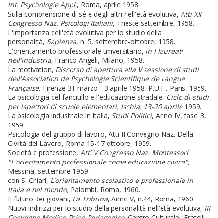
Int.
Psychologie Appl
., Roma, aprile 1958.
Sulla comprensione di sé e degli altri nell'età evolutiva,
Atti XII
Congresso Naz. Psicologi Italiani
, Trieste settembre, 1958.
L'importanza dell'età evolutiva per lo studio della
personalità,
Sapienza
, n. 5, settembre-ottobre, 1958.
L'orientamento professionale universitario,
in I laureati
nell'industria
, Franco Angeli, Milano, 1958.
La motivation,
Discorso di apertura alla V sessione di studi
dell'Association de Psychologie Scientifique de Langue
Française
, Firenze 31 marzo - 3 aprile 1958, P.U.F., Paris, 1959.
La psicologia del fanciullo e l'educazione stradale,
Ciclo di studi
per ispettori di scuole elementari
, Ischia, 13-20 aprile
1959.
La psicologia industriale in Italia,
Studi Politici
, Anno IV, fasc. 3,
1959.
Psicologia del gruppo di lavoro, Atti II Convegno Naz. Della
Civiltà del Lavoro, Roma 15-17 ottobre, 1959.
Società e professione,
Atti V Congresso Naz. Montessori
"L'orientamento professionale come educazione civica"
,
Messina, settembre 1959.
con S. Chiari,
L'orientamento scolastico e professionale in
Italia e nel mondo,
Palombi, Roma, 1960.
II futuro dei giovani,
La Tribuna
, Anno V, n.44, Roma, 1960.
Nuovi indirizzi per lo studio della personalità nell'età evolutiva,
III
Convegno Medico-Psico-Pedagogico
, Centro Culturale "Fratelli