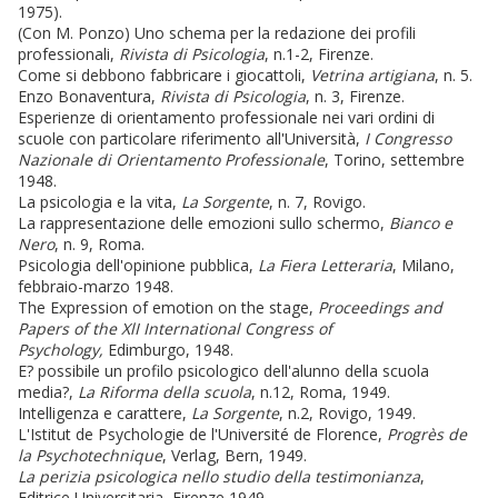
1975).
(Con M. Ponzo) Uno schema per la redazione dei profili
professionali,
Rivista di Psicologia
, n.1-2, Firenze.
Come si debbono fabbricare i giocattoli,
Vetrina artigiana
, n. 5.
Enzo Bonaventura,
Rivista di Psicologia
, n. 3, Firenze.
Esperienze di orientamento professionale nei vari ordini di
scuole con particolare riferimento all'Università,
I Congresso
Nazionale di Orientamento Professionale
, Torino, settembre
1948.
La psicologia e la vita,
La Sorgente
, n. 7, Rovigo.
La rappresentazione delle emozioni sullo schermo,
Bianco e
Nero
, n. 9, Roma.
Psicologia dell'opinione pubblica,
La Fiera Letteraria
, Milano,
febbraio-marzo 1948.
The Expression of emotion on the stage,
Proceedings and
Papers of the XlI International Congress of
Psychology,
Edimburgo, 1948.
E? possibile un profilo psicologico dell'alunno della scuola
media?,
La Riforma
della scuola
, n.12, Roma, 1949.
Intelligenza e carattere,
La Sorgente
, n.2, Rovigo, 1949.
L'Istitut de Psychologie de l'Université de Florence,
Progrès de
la Psychotechnique
, Verlag, Bern, 1949.
La perizia psicologica nello studio della testimonianza
,
Editrice Universitaria, Firenze,1949.