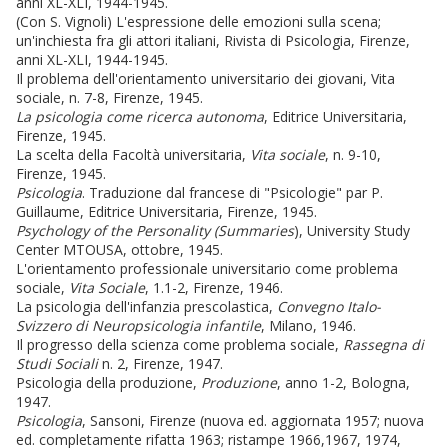
anni XL-XLI, 1944-1945.
(Con S. Vignoli) L'espressione delle emozioni sulla scena;
un'inchiesta fra gli attori italiani, Rivista di Psicologia, Firenze,
anni XL-XLI, 1944-1945.
Il problema dell'orientamento universitario dei giovani, Vita
sociale, n. 7-8, Firenze, 1945.
La psicologia come ricerca autonoma
, Editrice Universitaria,
Firenze, 1945.
La scelta della Facoltà universitaria,
Vita sociale
, n. 9-10,
Firenze, 1945.
Psicologia
. Traduzione dal francese di "Psicologie" par P.
Guillaume, Editrice Universitaria, Firenze, 1945.
Psychology of the Personality (Summaries
), University Study
Center MTOUSA, ottobre, 1945.
L'orientamento professionale universitario come problema
sociale,
Vita Sociale
, 1.1-2, Firenze, 1946.
La psicologia dell'infanzia prescolastica,
Convegno Italo-
Svizzero di Neuropsicologia infantile
, Milano, 1946.
Il progresso della scienza come problema sociale,
Rassegna di
Studi Sociali
n. 2, Firenze, 1947.
Psicologia della produzione,
Produzione
, anno 1-2, Bologna,
1947.
Psicologia
, Sansoni, Firenze (nuova ed. aggiornata 1957; nuova
ed. completamente rifatta 1963; ristampe 1966,1967, 1974,