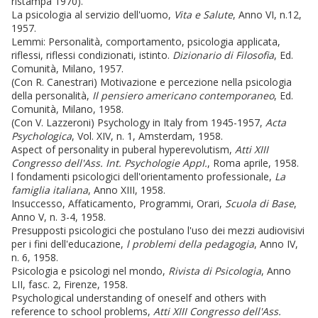
ristampa 1970).
La psicologia al servizio dell'uomo,
Vita e Salute
, Anno VI, n.12,
1957.
Lemmi: Personalità, comportamento, psicologia applicata,
riflessi, riflessi condizionati, istinto.
Dizionario di Filosofia
, Ed.
Comunità, Milano, 1957.
(Con R. Canestrari) Motivazione e percezione nella psicologia
della personalità,
Il pensiero americano contemporaneo
, Ed.
Comunità, Milano, 1958.
(Con V. Lazzeroni) Psychology in Italy from 1945-1957,
Acta
Psychologica
, Vol. XIV, n. 1, Amsterdam, 1958.
Aspect of personality in puberal hyperevolutism,
Atti XIII
Congresso dell'Ass. Int.
Psychologie AppI.
, Roma aprile, 1958.
l fondamenti psicologici dell'orientamento professionale,
La
famiglia italiana
, Anno XIII, 1958.
Insuccesso, Affaticamento, Programmi, Orari,
Scuola di Base
,
Anno V, n. 3-4, 1958.
Presupposti psicologici che postulano l'uso dei mezzi audiovisivi
per i fini dell'educazione,
l problemi della pedagogia
, Anno IV,
n. 6, 1958.
Psicologia e psicologi nel mondo,
Rivista di Psicologia
, Anno
LII, fasc. 2, Firenze, 1958.
Psychological understanding of oneself and others with
reference to school problems,
Atti XIII Congresso dell'Ass.