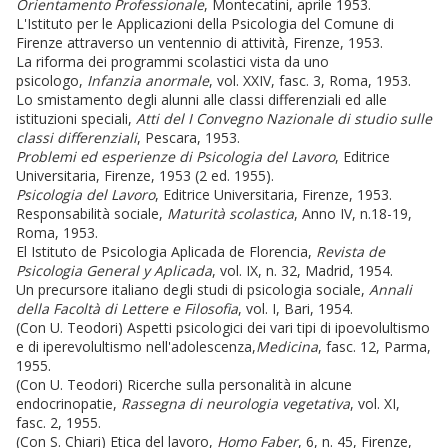
Orientamento Professionale
, Montecatini, aprile 1953.
L'Istituto per le Applicazioni della Psicologia del Comune di
Firenze attraverso un ventennio di attività, Firenze, 1953.
La riforma dei programmi scolastici vista da uno
psicologo,
Infanzia anormale
, vol. XXIV, fasc. 3, Roma, 1953.
Lo smistamento degli alunni alle classi differenziali ed alle
istituzioni speciali,
Atti del I Convegno Nazionale di studio sulle
classi differenziali
, Pescara, 1953.
Problemi ed esperienze di Psicologia del Lavoro
, Editrice
Universitaria, Firenze, 1953 (2 ed. 1955).
Psicologia del Lavoro
, Editrice Universitaria, Firenze, 1953.
Responsabilità sociale,
Maturità scolastica
, Anno IV, n.18-19,
Roma, 1953.
El Istituto de Psicologia Aplicada de Florencia,
Revista de
Psicologia General y Aplicada
, vol. IX, n. 32, Madrid, 1954.
Un precursore italiano degli studi di psicologia sociale,
Annali
della Facoltà di Lettere e Filosofia
, vol. I, Bari, 1954.
(Con U. Teodori) Aspetti psicologici dei vari tipi di ipoevolultismo
e di iperevolultismo nell'adolescenza,
Medicina
, fasc. 12, Parma,
1955.
(Con U. Teodori) Ricerche sulla personalità in alcune
endocrinopatie,
Rassegna di neurologia vegetativa
, vol. XI,
fasc. 2, 1955.
(Con S. Chiari) Etica del lavoro,
Homo Faber
, 6, n. 45, Firenze,