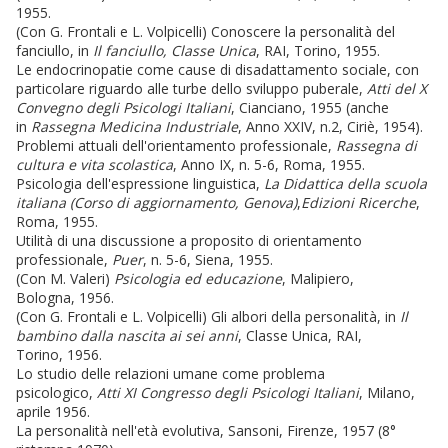
1955.
(Con G. Frontali e L. Volpicelli) Conoscere la personalità del
fanciullo, in
Il fanciullo, Classe Unica
, RAI, Torino, 1955.
Le endocrinopatie come cause di disadattamento sociale, con
particolare riguardo alle turbe dello sviluppo puberale,
Atti del X
Convegno degli Psicologi Italiani
, Cianciano, 1955 (anche
in
Rassegna Medicina Industriale
, Anno XXIV, n.2, Ciriè, 1954).
Problemi attuali dell'orientamento professionale,
Rassegna di
cultura e vita scolastica
, Anno IX, n. 5-6, Roma, 1955.
Psicologia dell'espressione linguistica,
La Didattica
della scuola
italiana (Corso di aggiornamento, Genova)
,
Edizioni Ricerche
,
Roma, 1955.
Utilità di una discussione a proposito di orientamento
professionale,
Puer
, n. 5-6, Siena, 1955.
(Con M. Valeri)
Psicologia ed educazione
, Malipiero,
Bologna, 1956.
(Con G. Frontali e L. Volpicelli) Gli albori della personalità, in
Il
bambino dalla nascita ai sei anni
, Classe Unica, RAI,
Torino, 1956.
Lo studio delle relazioni umane come problema
psicologico,
Atti XI Congresso degli Psicologi Italiani
, Milano,
aprile 1956.
La personalità nell'età evolutiva, Sansoni, Firenze, 1957 (8°