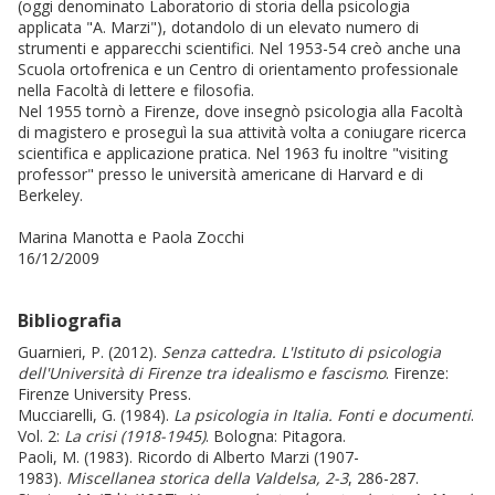
(oggi denominato Laboratorio di storia della psicologia
applicata "A. Marzi"), dotandolo di un elevato numero di
strumenti e apparecchi scientifici. Nel 1953-54 creò anche una
Scuola ortofrenica e un Centro di orientamento professionale
nella Facoltà di lettere e filosofia.
Nel 1955 tornò a Firenze, dove insegnò psicologia alla Facoltà
di magistero e proseguì la sua attività volta a coniugare ricerca
scientifica e applicazione pratica. Nel 1963 fu inoltre "visiting
professor" presso le università americane di Harvard e di
Berkeley.
Marina Manotta e Paola Zocchi
16/12/2009
Bibliografia
Guarnieri, P. (2012).
Senza cattedra. L'Istituto di psicologia
dell'Università di Firenze tra idealismo e fascismo
. Firenze:
Firenze University Press.
Mucciarelli, G. (1984).
La psicologia in Italia. Fonti e documenti
.
Vol. 2:
La crisi (1918-1945)
. Bologna: Pitagora.
Paoli, M. (1983). Ricordo di Alberto Marzi (1907-
1983).
Miscellanea storica della Valdelsa, 2-3
, 286-287.