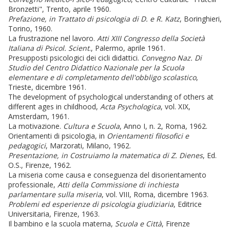
Bronzetti", Trento, aprile 1960.
Prefazione, in Trattato di psicologia di D. e R. Katz
, Boringhieri,
Torino, 1960.
La frustrazione nel lavoro.
Atti XIII Congresso della Società
Italiana di Psicol. Scient
., Palermo, aprile 1961.
Presupposti psicologici dei cicli didattici.
Convegno Naz. Di
Studio del Centro Didattico Nazionale per la Scuola
elementare e di completamento dell'obbligo scolastico
,
Trieste, dicembre 1961.
The development of psychological understanding of others at
different ages in childhood,
Acta Psychologica
, vol. XIX,
Amsterdam, 1961.
La motivazione.
Cultura e Scuola
, Anno I, n. 2, Roma, 1962.
Orientamenti di psicologia, in
Orientamenti filosofici e
pedagogici
, Marzorati, Milano, 1962.
Presentazione, in Costruiamo la matematica di Z. Dienes
, Ed.
O.S., Firenze, 1962.
La miseria come causa e conseguenza del disorientamento
professionale,
Atti della Commissione di inchiesta
parlamentare sulla miseria
, vol. VIII, Roma, dicembre 1963.
Problemi ed esperienze di psicologia giudiziaria
, Editrice
Universitaria, Firenze, 1963.
Il bambino e la scuola materna,
Scuola e Città
, Firenze