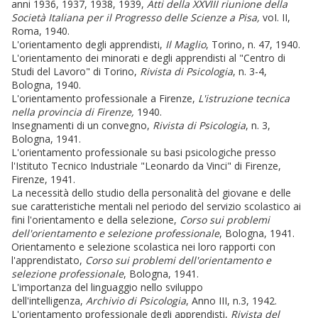
anni 1936, 1937, 1938, 1939,
Atti della XXVIII riunione della
Società Italiana per il Progresso delle Scienze a Pisa,
voI. II,
Roma, 1940.
L'orientamento degli apprendisti,
Il Maglio
, Torino, n. 47, 1940.
L'orientamento dei minorati e degli apprendisti al "Centro di
Studi del Lavoro" di Torino,
Rivista di Psicologia
, n. 3-4,
Bologna, 1940.
L'orientamento professionale a Firenze,
L'istruzione tecnica
nella provincia di Firenze,
1940.
Insegnamenti di un convegno,
Rivista di Psicologia
, n. 3,
Bologna, 1941.
L'orientamento professionale su basi psicologiche presso
l'Istituto Tecnico Industriale "Leonardo da Vinci" di Firenze,
Firenze, 1941.
La necessità dello studio della personalità del giovane e delle
sue caratteristiche mentali nel periodo del servizio scolastico ai
fini l'orientamento e della selezione,
Corso sui problemi
dell'orientamento e selezione professionale
, Bologna, 1941.
Orientamento e selezione scolastica nei loro rapporti con
l'apprendistato,
Corso sui problemi dell'orientamento e
selezione professionale
, Bologna, 1941.
L'importanza del linguaggio nello sviluppo
dell'intelligenza,
Archivio di Psicologia
, Anno III, n.3, 1942.
L'orientamento professionale degli apprendisti,
Rivista del