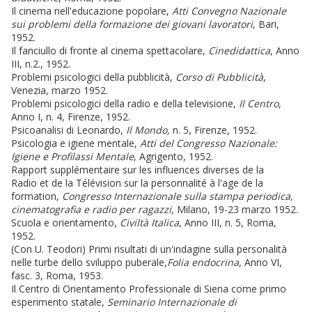
Il cinema nell'educazione popolare,
Atti Convegno Nazionale
sui problemi della formazione dei giovani lavoratori
, Bari,
1952.
Il fanciullo di fronte al cinema spettacolare,
Cinedidattica
, Anno
III, n.2., 1952.
Problemi psicologici della pubblicità,
Corso di Pubblicità
,
Venezia, marzo 1952.
Problemi psicologici della radio e della televisione,
Il Centro
,
Anno I, n. 4, Firenze, 1952.
Psicoanalisi di Leonardo,
Il Mondo,
n. 5, Firenze, 1952.
Psicologia e igiene mentale,
Atti del Congresso Nazionale:
Igiene e Profilassi Mentale
, Agrigento, 1952.
Rapport supplémentaire sur les influences diverses de la
Radio et de la Télévision sur la personnalité à l'age de la
formation,
Congresso Internazionale sulla stampa periodica,
cinematografia e radio per ragazzi
, Milano, 19-23 marzo 1952.
Scuola e orientamento,
Civiltà Italica
, Anno III, n. 5, Roma,
1952.
(Con U. Teodori) Primi risultati di un'indagine sulla personalità
nelle turbe dello sviluppo puberale,
Folia endocrina
, Anno VI,
fasc. 3, Roma, 1953.
Il Centro di Orientamento Professionale di Siena come primo
esperimento statale,
Seminario Internazionale di