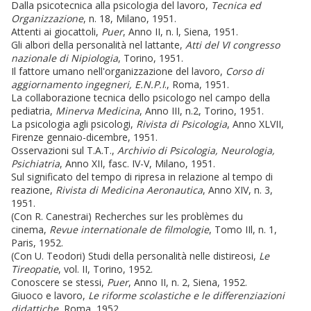
Dalla psicotecnica alla psicologia del lavoro,
Tecnica ed
Organizzazione
, n. 18, Milano, 1951.
Attenti ai giocattoli,
Puer
, Anno II, n. l, Siena, 1951.
Gli albori della personalità nel lattante,
Atti del VI congresso
nazionale di Nipiologia
, Torino, 1951.
Il fattore umano nell'organizzazione del lavoro,
Corso di
aggiornamento ingegneri, E.N.P.I
., Roma, 1951.
La collaborazione tecnica dello psicologo nel campo della
pediatria,
Minerva Medicina
, Anno III, n.2, Torino, 1951.
La psicologia agli psicologi,
Rivista di Psicologia
, Anno XLVII,
Firenze gennaio-dicembre, 1951.
Osservazioni sul T.A.T.,
Archivio di Psicologia, Neurologia,
Psichiatria
, Anno XII, fasc. IV-V, Milano, 1951.
Sul significato del tempo di ripresa in relazione al tempo di
reazione,
Rivista di Medicina Aeronautica
, Anno XIV, n. 3,
1951.
(Con R. Canestrai) Recherches sur les problèmes du
cinema,
Revue internationale de filmologie
, Tomo IIl, n. 1,
Paris, 1952.
(Con U. Teodori) Studi della personalità nelle distireosi,
Le
Tireopatie
, vol. II, Torino, 1952.
Conoscere se stessi,
Puer
, Anno II, n. 2, Siena, 1952.
Giuoco e lavoro,
Le riforme scolastiche e le differenziazioni
didattiche
, Roma, 1952.