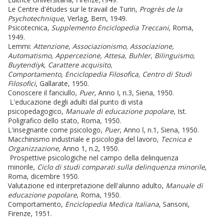
Le Centre d'études sur le travail de Turin,
Progrès de la
Psychotechnique
, Verlag, Bern, 1949.
Psicotecnica,
Supplemento Enciclopedia Treccani
, Roma,
1949.
Lemmi:
Attenzione, Associazionismo, Associazione,
Automatismo, Appercezione, Attesa, Buhler, Bilinguismo,
Buytendiyk, Carattere acquisito,
Comportamento
,
Enciclopedia Filosofica, Centro di Studi
Filosofici
, Gallarate, 1950.
Conoscere il fanciullo,
Puer
, Anno I, n.3, Siena, 1950.
L'educazione degli adulti dal punto di vista
psicopedagogico,
Manuale di educazione popolare
, Ist.
Poligrafico dello stato, Roma, 1950.
L'insegnante come psicologo,
Puer
, Anno l, n.1, Siena, 1950.
Macchinismo industriale e psicologia del lavoro,
Tecnica e
Organizzazione
, Anno 1, n.2, 1950.
Prospettive psicologiche nel campo della delinquenza
minorile,
Ciclo di studi comparati sulla delinquenza minorile
,
Roma, dicembre 1950.
Valutazione ed interpretazione dell'alunno adulto,
Manuale di
educazione popolare
, Roma, 1950.
Comportamento,
Enciclopedia Medica Italiana
, Sansoni,
Firenze, 1951.