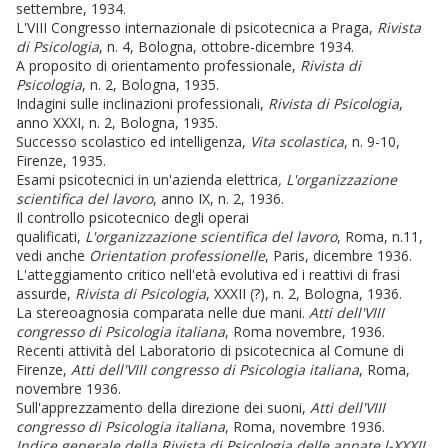
settembre, 1934.
L'VIII Congresso internazionale di psicotecnica a Praga,
Rivista
di Psicologia
, n. 4, Bologna, ottobre-dicembre 1934.
A proposito di orientamento professionale,
Rivista di
Psicologia
, n. 2, Bologna, 1935.
Indagini sulle inclinazioni professionali,
Rivista di Psicologia
,
anno XXXI, n. 2, Bologna, 1935.
Successo scolastico ed intelligenza,
Vita scolastica
, n. 9-10,
Firenze, 1935.
Esami psicotecnici in un'azienda elettrica
, L'organizzazione
scientifica del lavoro
, anno IX, n. 2, 1936.
Il controllo psicotecnico degli operai
qualificati,
L'organizzazione scientifica del lavoro
, Roma, n.11,
vedi anche
Orientation professionelle
, Paris, dicembre 1936.
L'atteggiamento critico nell'età evolutiva ed i reattivi di frasi
assurde,
Rivista di Psicologia
, XXXII (?), n. 2, Bologna, 1936.
La stereoagnosia comparata nelle due mani.
Atti dell'VIII
congresso di Psicologia italiana
, Roma novembre, 1936.
Recenti attività del Laboratorio di psicotecnica al Comune di
Firenze,
Atti dell'VIII congresso di Psicologia italiana
, Roma,
novembre 1936.
Sull'apprezzamento della direzione dei suoni,
Atti dell'VIII
congresso di Psicologia italiana
, Roma, novembre 1936.
Indice generale della Rivista di Psicologia delle annate l-XXXII