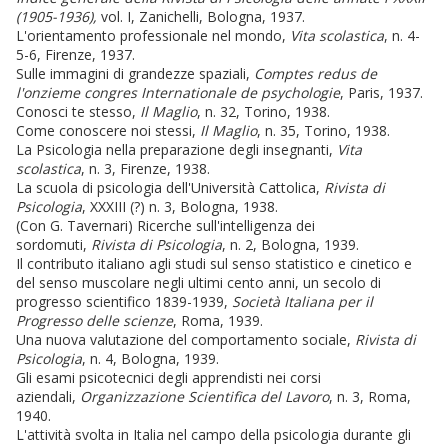
(1905-1936),
vol. I, Zanichelli, Bologna, 1937.
L'orientamento professionale nel mondo,
Vita scolastica
, n. 4-
5-6, Firenze, 1937.
Sulle immagini di grandezze spaziali,
Comptes redus de
l'onzieme congres Internationale de psychologie
, Paris, 1937.
Conosci te stesso,
Il Maglio
, n. 32, Torino, 1938.
Come conoscere noi stessi,
Il Maglio
, n. 35, Torino, 1938.
La Psicologia nella preparazione degli insegnanti,
Vita
scolastica
, n. 3, Firenze, 1938.
La scuola di psicologia dell'Università Cattolica,
Rivista di
Psicologia
, XXXIII (?) n. 3, Bologna, 1938.
(Con G. Tavernari) Ricerche sull'intelligenza dei
sordomuti,
Rivista di Psicologia
, n. 2, Bologna, 1939.
Il contributo italiano agli studi sul senso statistico e cinetico e
del senso muscolare negli ultimi cento anni, un secolo di
progresso scientifico 1839-1939,
Società Italiana per il
Progresso delle scienze
, Roma, 1939.
Una nuova valutazione del comportamento sociale,
Rivista di
Psicologia
, n. 4, Bologna, 1939.
Gli esami psicotecnici degli apprendisti nei corsi
aziendali,
Organizzazione Scientifica del Lavoro
, n. 3, Roma,
1940.
L'attività svolta in Italia nel campo della psicologia durante gli