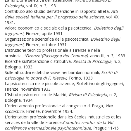
La funzione selettiva dell'attenzione,
Archivio italiano di
Psicologia
, vol. IX, n. 3, 1931.
Contributo allo studio dell'attenzione in rapporto all'età,
Atti
della società italiana per il progresso delle scienze,
vol. XX,
1931.
Valore economico e sociale della psicotecnica,
Bollettino degli
ingegneri
, Firenze, aprile 1931.
Organizzazione scientifica della psicotecnica,
Bollettino degli
ingegneri
, Firenze, ottobre 1931.
L'istruzione tecnico professionale a Firenze e nella
provincia,
"Firenze"(Rassegna del Comune)
, anno III, n. 3, 1933.
Ricerche sull'attenzione distributiva,
Rivista di Psicologia
, n. 2,
Bologna, 1933.
Sulle attitudini eidetiche visive nei bambini normali,
Scritti di
psicologia in onore di F. Kiesow
, Torino, 1933.
La psicotecnica nelle piccole aziende, Bollettino degli ingegneri,
Firenze, novembre 1933.
L'Istituto psicotecnico de Madrid,
Rivista di Psicologia
, n. 2,
Bologna, 1934.
L'orientamento professionale al congresso di Praga,
Vita
scolastica
, Firenze, novembre 1934.
L'orientation professionelle dans les écoles industrielles et les
services de la ville de Florence,
Comptes rendus de la VIII
conférence internazionale psychotechnique
, Prague 11-15