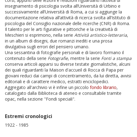
corsi, appunti delle lezioni e relazioni riguardanti l’attività di
insegnamento di psicologia svolta all’Università di Urbino e
successivamente all’Università di Roma, a cui si aggiunge la
documentazione relativa all’attività di ricerca svolta all’Istituto di
psicologia del Consiglio nazionale delle ricerche (CNR) di Roma.
Il talento per le arti figurative e pittoriche e la creatività di
Meschieri si esprimono, nella serie
Attività artistico-letteraria
,
in un album di disegni, due romanzi inediti e una prosa
divulgativa sugli errori del pensiero umano.
Una sessantina di fotografie personali e di lavoro formano il
contenuto della serie
Fotografie
, mentre la serie
Fonti a stampa
conserva articoli apparsi su diverse testate giornalistiche, alcuni
dei quali riguardanti la Maison d'accueil di Rocca di Papa per
giovani reduci dai campi di concentramento, da lui diretta, avvisi
editoriali e di carattere medico, estratti enciclopedici.
Aggregato all'archivio vi è infine un piccolo
fondo librario
,
catalogato dalla Biblioteca di ateneo e consultabile tramite
opac, nella sezione "Fondi speciali".
Estremi cronologici
1922 - 1985