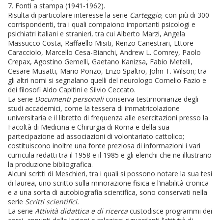
7. Fonti a stampa (1941-1962).
Risulta di particolare interesse la serie
Carteggio
, con più di 300
corrispondenti, tra i quali compaiono importanti psicologi e
psichiatri italiani e stranieri, tra cui Alberto Marzi, Angela
Massucco Costa, Raffaello Misiti, Renzo Canestrari, Ettore
Caracciolo, Marcello Cesa-Bianchi, Andrew L. Comrey, Paolo
Crepax, Agostino Gemelli, Gaetano Kanizsa, Fabio Metelli,
Cesare Musatti, Mario Ponzo, Enzo Spaltro, John T. Wilson; tra
gli altri nomi si segnalano quelli del neurologo Cornelio Fazio e
dei filosofi Aldo Capitini e Silvio Ceccato.
La serie
Documenti personali
conserva testimonianze degli
studi accademici, come la tessera di immatricolazione
universitaria e il libretto di frequenza alle esercitazioni presso la
Facoltà di Medicina e Chirurgia di Roma e della sua
partecipazione ad associazioni di volontariato cattolico;
costituiscono inoltre una fonte preziosa di informazioni i vari
curricula redatti tra il 1958 e il 1985 e gli elenchi che ne illustrano
la produzione bibliografica.
Alcuni scritti di Meschieri, tra i quali si possono notare la sua tesi
di laurea, uno scritto sulla minorazione fisica e l’inabilità cronica
e a una sorta di autobiografia scientifica, sono conservati nella
serie
Scritti scientifici.
La serie
Attività didattica e di ricerca
custodisce programmi dei