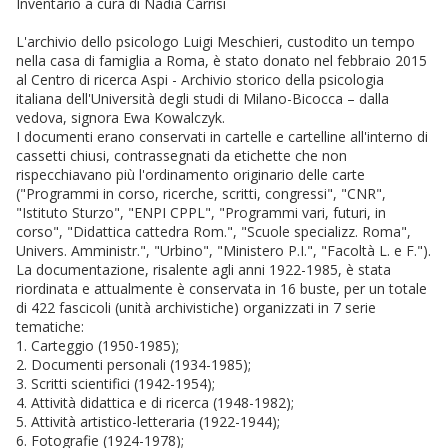
Inventario a cura di Nadia Carrisi
L'archivio dello psicologo Luigi Meschieri, custodito un tempo
nella casa di famiglia a Roma, è stato donato nel febbraio 2015
al Centro di ricerca Aspi - Archivio storico della psicologia
italiana dell'Università degli studi di Milano-Bicocca – dalla
vedova, signora Ewa Kowalczyk.
I documenti erano conservati in cartelle e cartelline all'interno di
cassetti chiusi, contrassegnati da etichette che non
rispecchiavano più l'ordinamento originario delle carte
("Programmi in corso, ricerche, scritti, congressi", "CNR",
"Istituto Sturzo", "ENPI CPPL", "Programmi vari, futuri, in
corso", "Didattica cattedra Rom.", "Scuole specializz. Roma",
Univers. Amministr.", "Urbino", "Ministero P.I.", "Facoltà L. e F.").
La documentazione, risalente agli anni 1922-1985, è stata
riordinata e attualmente è conservata in 16 buste, per un totale
di 422 fascicoli (unità archivistiche) organizzati in 7 serie
tematiche:
1. Carteggio (1950-1985);
2. Documenti personali (1934-1985);
3. Scritti scientifici (1942-1954);
4. Attività didattica e di ricerca (1948-1982);
5. Attività artistico-letteraria (1922-1944);
6. Fotografie (1924-1978);