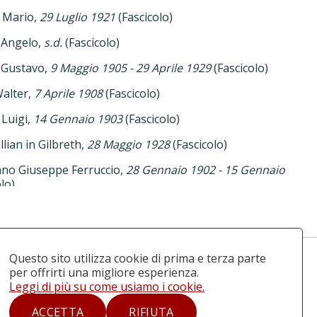
i Mario,
29 Luglio 1921
(Fascicolo)
 Angelo,
s.d.
(Fascicolo)
 Gustavo,
9 Maggio 1905 - 29 Aprile 1929
(Fascicolo)
alter,
7 Aprile 1908
(Fascicolo)
 Luigi,
14 Gennaio 1903
(Fascicolo)
llian in Gilbreth,
28 Maggio 1928
(Fascicolo)
no Giuseppe Ferruccio,
28 Gennaio 1902 - 15 Gennaio
lo)
ori Maria,
5 Novembre 1914 - 27 Febbraio 1922
 Arnaldo,
12 aprile 1933
(Fascicolo)
Questo sito utilizza cookie di prima e terza parte
Iscriviti alla newsletter
per offrirti una migliore esperienza.
Hélène,
7 Giugno 1905
(Fascicolo)
Leggi di più su come usiamo i cookie.
les,
12 Marzo 1901 - 19 Gennaio 1912
(Fascicolo)
ACCETTA
RIFIUTA