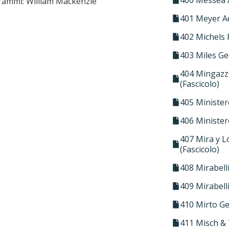
grammi: William Mackenzie
401 Meyer A
402 Michels
403 Miles G
404 Mingazzi
(Fascicolo)
405 Minister
406 Minister
407 Mira y L
(Fascicolo)
408 Mirabell
409 Mirabell
410 Mirto G
411 Misch &