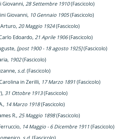
i Giovanni,
28 Settembre 1910
(Fascicolo)
ni Giovanni,
10 Gennaio 1905
(Fascicolo)
 Arturo,
20 Maggio 1924
(Fascicolo)
Carlo Edoardo,
21 Aprile 1906
(Fascicolo)
uguste,
[post 1900 - 18 agosto 1925]
(Fascicolo)
ria,
1902
(Fascicolo)
uzanne,
s.d.
(Fascicolo)
4
arolina in Zerilli,
17 Marzo 1891
(Fascicolo)
?),
31 Ottobre 1913
(Fascicolo)
A.,
14 Marzo 1918
(Fascicolo)
ames R.,
25 Maggio 1898
(Fascicolo)
Ferruccio,
14 Maggio - 6 Dicembre 1911
(Fascicolo)
Domenico,
s.d.
(Fascicolo)