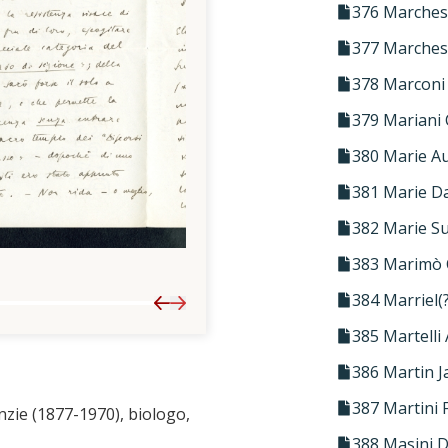
376 Marches
377 Marchesi
378 Marconi
379 Mariani 
380 Marie A
381 Marie Da
382 Marie S
3
383 Marimò C
384 Marriel(
Previous
Next
385 Martelli 
386 Martin J
387 Martini 
enzie (1877-1970), biologo,
388 Masini 