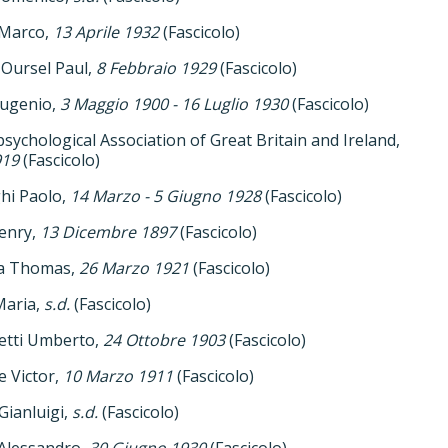
 Marco,
13 Aprile 1932
(Fascicolo)
Oursel Paul,
8 Febbraio 1929
(Fascicolo)
ugenio,
3 Maggio 1900 - 16 Luglio 1930
(Fascicolo)
sychological Association of Great Britain and Ireland,
919
(Fascicolo)
hi Paolo,
14 Marzo - 5 Giugno 1928
(Fascicolo)
enry,
13 Dicembre 1897
(Fascicolo)
a Thomas,
26 Marzo 1921
(Fascicolo)
Maria,
s.d.
(Fascicolo)
tti Umberto,
24 Ottobre 1903
(Fascicolo)
 Victor,
10 Marzo 1911
(Fascicolo)
Gianluigi,
s.d.
(Fascicolo)
Alessandro,
30 Giugno 1930
(Fascicolo)