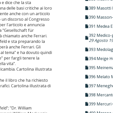
 e dice che la sta
389 Masotti
a delle basi critiche ai loro
mente anche con un articolo
390 Masson-
to un discorso al Congresso
per l'articolo e annuncia
391 Medea E
a "Gesellschaft für
392 Medico-p
à chiamato anche Ferrari.
29 Agosto 1
feld e sta preparando la
perà anche Ferrari. Gli
393 Medolag
o al tema" e ha dovuto quindi
" per fargli tenere la
394 Meige H
la vita".
395 Meinem
icambia. Cartolina illustrata
396 Melato 
he il libro che ha richiesto
397 Meneghe
fici. Cartolina illustrata di
398 Mercante
399 Mercuri 
eld"; "Dr. William
400 Messea 