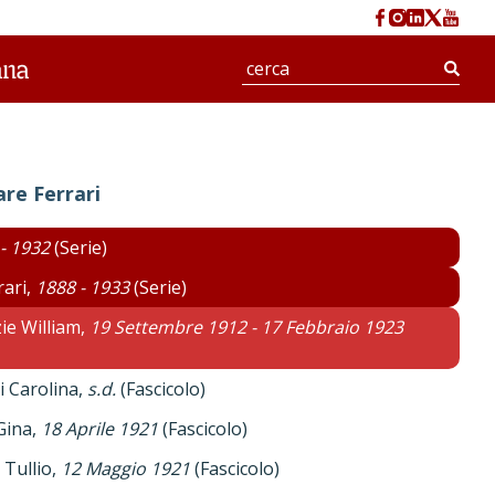
Ernesto,
1 Gennaio 1903 - 31 Agosto 1920
(Fascicolo)
ancesca,
19 Marzo 1921
(Fascicolo)
Cerc
i Luigi,
24 Ottobre 1902
(Fascicolo)
 Alberto,
28 Agosto 1907
(Fascicolo)
ld Arthur,
5 Aprile 1917
(Fascicolo)
are Ferrari
ld James H.,
27 Aprile 1910
(Fascicolo)
- 1932
(Serie)
rari,
1888 - 1933
(Serie)
LeRoy M.A.,
24 Aprile 1930
(Fascicolo)
ie William,
19 Settembre 1912 - 17 Febbraio 1923
i,
8 Marzo 1922 - 18 Marzo 1922
(Fascicolo)
 Carolina,
s.d.
(Fascicolo)
Gina,
18 Aprile 1921
(Fascicolo)
 Tullio,
12 Maggio 1921
(Fascicolo)