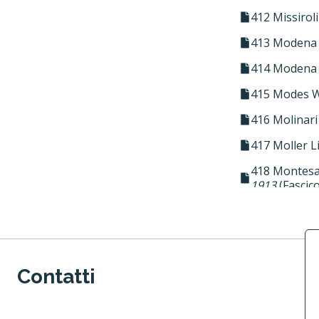
412 Missirol
413 Modena
414 Modena
415 Modes W
416 Molinari
417 Moller Li
418 Montesa
1913
(Fascico
419 Montess
(Fascicolo)
420 Morandi
Contatti
421 Moreau 
422 Morel Ju