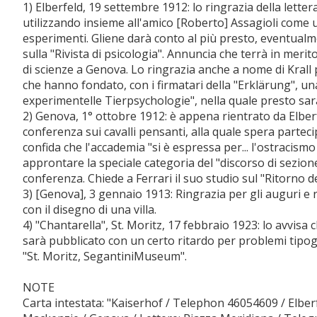
1) Elberfeld, 19 settembre 1912: lo ringrazia della lettera
utilizzando insieme all'amico [Roberto] Assagioli come un
esperimenti. Gliene darà conto al più presto, eventual
sulla "Rivista di psicologia". Annuncia che terrà in meri
di scienze a Genova. Lo ringrazia anche a nome di Krall 
che hanno fondato, con i firmatari della "Erklärung", un
experimentelle Tierpsychologie", nella quale presto sar
2) Genova, 1° ottobre 1912: è appena rientrato da Elber
conferenza sui cavalli pensanti, alla quale spera parteci
confida che l'accademia "si è espressa per... l'ostracism
approntare la speciale categoria del "discorso di sezione
conferenza. Chiede a Ferrari il suo studio sul "Ritorno del
3) [Genova], 3 gennaio 1913: Ringrazia per gli auguri e r
con il disegno di una villa.
4) "Chantarella", St. Moritz, 17 febbraio 1923: lo avvisa c
sarà pubblicato con un certo ritardo per problemi tipogra
"St. Moritz, SegantiniMuseum".
NOTE
Carta intestata: "Kaiserhof / Telephon 46054609 / Elberf