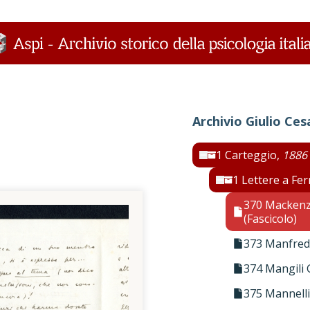
364 Lugaro 
365 Lugli Fr
366 Lusignan
367 Lutrario
368 MacDona
Archivio Giulio Ces
369 MacDona
1 Carteggio,
1886 
1 Lettere a Fer
371 Maeder 
370 Mackenz
(Fascicolo)
372 Mainard
373 Manfredi
374 Mangili 
375 Mannelli