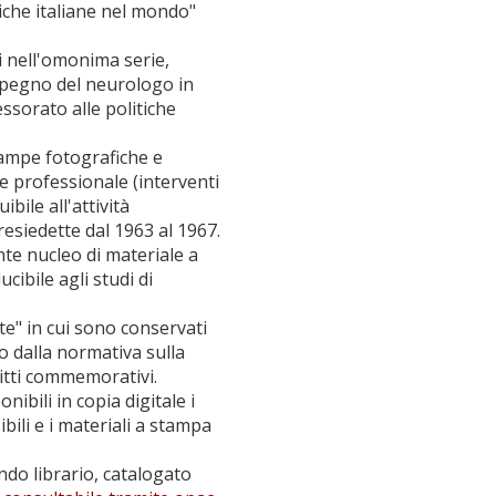
che italiane nel mondo"
ti nell'omonima serie,
impegno del neurologo in
essorato alle politiche
tampe fotografiche e
 e professionale (interventi
bile all'attività
resiedette dal 1963 al 1967.
te nucleo di materiale a
cibile agli studi di
te" in cui sono conservati
o dalla normativa sulla
ritti commemorativi.
ibili in copia digitale i
bili e i materiali a stampa
ndo librario, catalogato