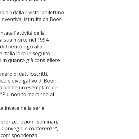
ari della rivista-bollettino
inventiva, istituita da Boeri
ata l'attività della
la sua morte nel 1994.
 del neurologo alla
 Italia loro in seguito
ri in quanto già consigliere
ero di dattiloscritti,
ico e divulgativo di Boeri,
ova anche un esemplare del
o "Più non torneranno al
a invece nella serie
ferenze, lezioni, seminari,
e "Convegni e conferenze",
i corrispondenza