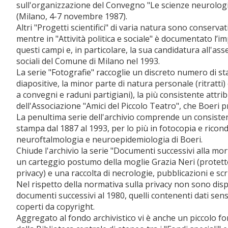
sull'organizzazione del Convegno "Le scienze neurologi
(Milano, 4-7 novembre 1987).
Altri "Progetti scientifici" di varia natura sono conserva
mentre in "Attività politica e sociale" è documentato l’
questi campi e, in particolare, la sua candidatura all'ass
sociali del Comune di Milano nel 1993.
La serie "Fotografie" raccoglie un discreto numero di s
diapositive, la minor parte di natura personale (ritratti)
a convegni e raduni partigiani), la più consistente attribui
dell'Associazione "Amici del Piccolo Teatro", che Boeri p
La penultima serie dell'archivio comprende un consisten
stampa dal 1887 al 1993, per lo più in fotocopia e ricondu
neuroftalmologia e neuroepidemiologia di Boeri.
Chiude l'archivio la serie "Documenti successivi alla mor
un carteggio postumo della moglie Grazia Neri (protett
privacy) e una raccolta di necrologie, pubblicazioni e sc
Nel rispetto della normativa sulla privacy non sono dispon
documenti successivi al 1980, quelli contenenti dati sensi
coperti da copyright.
Aggregato al fondo archivistico vi è anche un piccolo fo