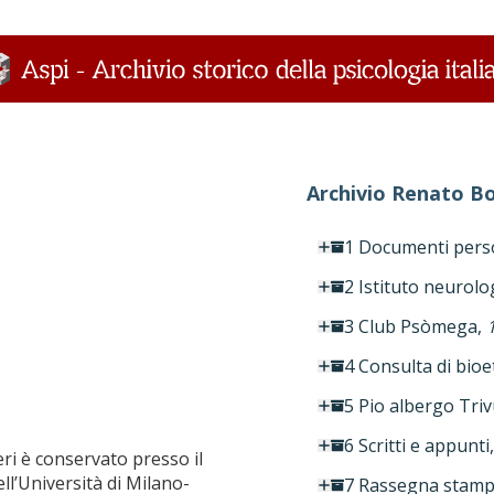
Archivio Renato Bo
1 Documenti person
2 Istituto neurolo
3 Club Psòmega,
4 Consulta di bioe
5 Pio albergo Triv
6 Scritti e appunti
eri è conservato presso il
ell’Università di Milano-
7 Rassegna stam