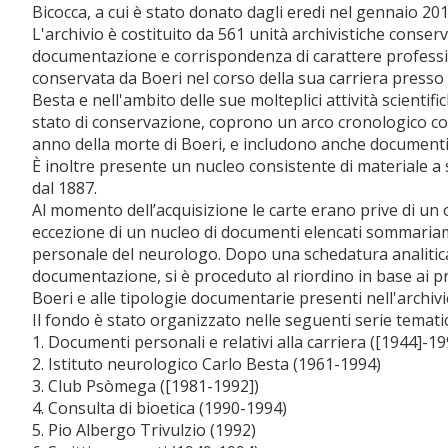
Bicocca, a cui è stato donato dagli eredi nel gennaio 201
L'archivio è costituito da 561 unità archivistiche conserv
documentazione e corrispondenza di carattere professi
conservata da Boeri nel corso della sua carriera presso 
Besta e nell'ambito delle sue molteplici attività scientif
stato di conservazione, coprono un arco cronologico com
anno della morte di Boeri, e includono anche documenti
È inoltre presente un nucleo consistente di materiale a
dal 1887.
Al momento dell’acquisizione le carte erano prive di u
eccezione di un nucleo di documenti elencati sommaria
personale del neurologo. Dopo una schedatura analitica 
documentazione, si è proceduto al riordino in base ai prin
Boeri e alle tipologie documentarie presenti nell'archivi
Il fondo è stato organizzato nelle seguenti serie temati
1. Documenti personali e relativi alla carriera ([1944]-19
2. Istituto neurologico Carlo Besta (1961-1994)
3. Club Psòmega ([1981-1992])
4. Consulta di bioetica (1990-1994)
5. Pio Albergo Trivulzio (1992)