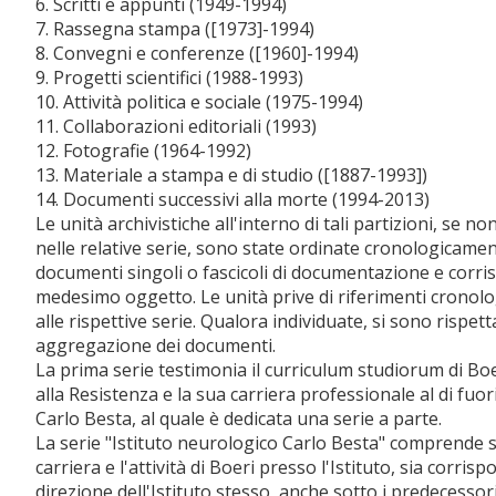
6. Scritti e appunti (1949-1994)
7. Rassegna stampa ([1973]-1994)
8. Convegni e conferenze ([1960]-1994)
9. Progetti scientifici (1988-1993)
10. Attività politica e sociale (1975-1994)
11. Collaborazioni editoriali (1993)
12. Fotografie (1964-1992)
13. Materiale a stampa e di studio ([1887-1993])
14. Documenti successivi alla morte (1994-2013)
Le unità archivistiche all'interno di tali partizioni, se 
nelle relative serie, sono state ordinate cronologicamen
documenti singoli o fascicoli di documentazione e corri
medesimo oggetto. Le unità prive di riferimenti cronolog
alle rispettive serie. Qualora individuate, si sono rispett
aggregazione dei documenti.
La prima serie testimonia il curriculum studiorum di Boe
alla Resistenza e la sua carriera professionale al di fuor
Carlo Besta, al quale è dedicata una serie a parte.
La serie "Istituto neurologico Carlo Besta" comprende s
carriera e l'attività di Boeri presso l'Istituto, sia corris
direzione dell'Istituto stesso, anche sotto i predecessor