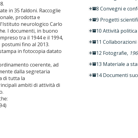
8.
8 Convegni e con
ate in 35 faldoni. Raccoglie
onale, prodotta e
9 Progetti scientifi
l'Istituto neurologico Carlo
iche. I documenti, in buono
10 Attività politica
preso tra il 1944 e il 1994,
11 Collaborazioni 
 postumi fino al 2013.
 stampa in fotocopia datato
12 Fotografie,
196
13 Materiale a sta
n ordinamento coerente, ad
mente dalla segretaria
14 Documenti succ
di tutta la
cipali ambiti di attività di
o.
che:
94)