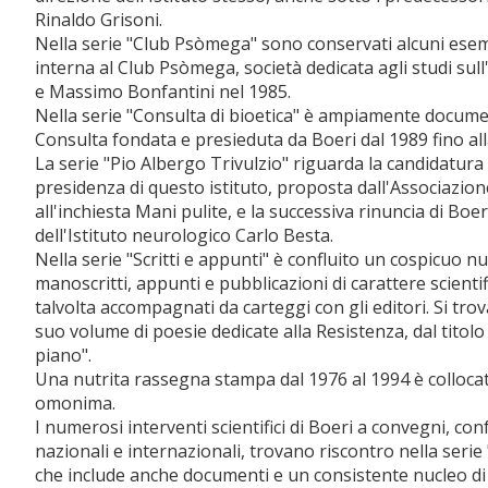
Rinaldo Grisoni.
Nella serie "Club Psòmega" sono conservati alcuni esempl
interna al Club Psòmega, società dedicata agli studi sull'
e Massimo Bonfantini nel 1985.
Nella serie "Consulta di bioetica" è ampiamente document
Consulta fondata e presieduta da Boeri dal 1989 fino al
La serie "Pio Albergo Trivulzio" riguarda la candidatura
presidenza di questo istituto, proposta dall'Associazione
all'inchiesta Mani pulite, e la successiva rinuncia di Boe
dell'Istituto neurologico Carlo Besta.
Nella serie "Scritti e appunti" è confluito un cospicuo num
manoscritti, appunti e pubblicazioni di carattere scientif
talvolta accompagnati da carteggi con gli editori. Si tr
suo volume di poesie dedicate alla Resistenza, dal titol
piano".
Una nutrita rassegna stampa dal 1976 al 1994 è collocat
omonima.
I numerosi interventi scientifici di Boeri a convegni, con
nazionali e internazionali, trovano riscontro nella seri
che include anche documenti e un consistente nucleo d