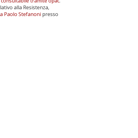
e
consultabile tramite opac
.
lativo alla Resistenza,
a Paolo Stefanoni
presso