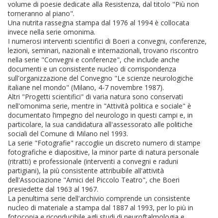
volume di poesie dedicate alla Resistenza, dal titolo "Più non
torneranno al piano".
Una nutrita rassegna stampa dal 1976 al 1994 è collocata
invece nella serie omonima.
I numerosi interventi scientifici di Boeri a convegni, conferenze,
lezioni, seminari, nazionali e internazionali, trovano riscontro
nella serie "Convegni e conferenze", che include anche
documenti e un consistente nucleo di corrispondenza
sull'organizzazione del Convegno "Le scienze neurologiche
italiane nel mondo" (Milano, 4-7 novembre 1987).
Altri "Progetti scientifici" di varia natura sono conservati
nell'omonima serie, mentre in "Attività politica e sociale" è
documentato l’impegno del neurologo in questi campi e, in
particolare, la sua candidatura all'assessorato alle politiche
sociali del Comune di Milano nel 1993.
La serie "Fotografie" raccoglie un discreto numero di stampe
fotografiche e diapositive, la minor parte di natura personale
(ritratti) e professionale (interventi a convegni e raduni
partigiani), la più consistente attribuibile all'attività
dell'Associazione "Amici del Piccolo Teatro", che Boeri
presiedette dal 1963 al 1967.
La penultima serie dell'archivio comprende un consistente
nucleo di materiale a stampa dal 1887 al 1993, per lo più in
fotocopia e riconducibile agli studi di neuroftalmologia e