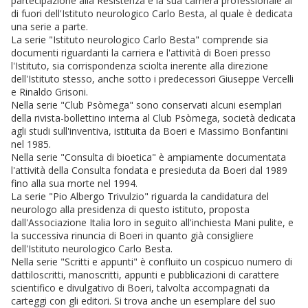
partecipazione alla Resistenza e la sua carriera professionale al
di fuori dell'Istituto neurologico Carlo Besta, al quale è dedicata
una serie a parte.
La serie "Istituto neurologico Carlo Besta" comprende sia
documenti riguardanti la carriera e l'attività di Boeri presso
l'Istituto, sia corrispondenza sciolta inerente alla direzione
dell'Istituto stesso, anche sotto i predecessori Giuseppe Vercelli
e Rinaldo Grisoni.
Nella serie "Club Psòmega" sono conservati alcuni esemplari
della rivista-bollettino interna al Club Psòmega, società dedicata
agli studi sull'inventiva, istituita da Boeri e Massimo Bonfantini
nel 1985.
Nella serie "Consulta di bioetica" è ampiamente documentata
l'attività della Consulta fondata e presieduta da Boeri dal 1989
fino alla sua morte nel 1994.
La serie "Pio Albergo Trivulzio" riguarda la candidatura del
neurologo alla presidenza di questo istituto, proposta
dall'Associazione Italia loro in seguito all'inchiesta Mani pulite, e
la successiva rinuncia di Boeri in quanto già consigliere
dell'Istituto neurologico Carlo Besta.
Nella serie "Scritti e appunti" è confluito un cospicuo numero di
dattiloscritti, manoscritti, appunti e pubblicazioni di carattere
scientifico e divulgativo di Boeri, talvolta accompagnati da
carteggi con gli editori. Si trova anche un esemplare del suo