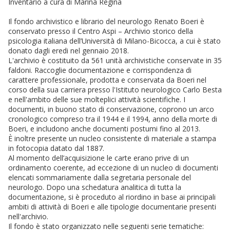
Inventario a cura di Marina Regina
Il fondo archivistico e librario del neurologo Renato Boeri è
conservato presso il Centro Aspi – Archivio storico della
psicologia italiana dell’Università di Milano-Bicocca, a cui è stato
donato dagli eredi nel gennaio 2018.
L'archivio è costituito da 561 unità archivistiche conservate in 35
faldoni. Raccoglie documentazione e corrispondenza di
carattere professionale, prodotta e conservata da Boeri nel
corso della sua carriera presso l'Istituto neurologico Carlo Besta
e nell'ambito delle sue molteplici attività scientifiche. I
documenti, in buono stato di conservazione, coprono un arco
cronologico compreso tra il 1944 e il 1994, anno della morte di
Boeri, e includono anche documenti postumi fino al 2013.
È inoltre presente un nucleo consistente di materiale a stampa
in fotocopia datato dal 1887.
Al momento dell’acquisizione le carte erano prive di un
ordinamento coerente, ad eccezione di un nucleo di documenti
elencati sommariamente dalla segretaria personale del
neurologo. Dopo una schedatura analitica di tutta la
documentazione, si è proceduto al riordino in base ai principali
ambiti di attività di Boeri e alle tipologie documentarie presenti
nell'archivio.
Il fondo è stato organizzato nelle seguenti serie tematiche: