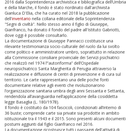
2016 dalla Soprintendenza archivistica e bibliografica dell’Umbria
e della Marche, il fondo è stato riordinato dall'archivista
Gianluca D'Elia, che ha curato nel 2018 la pubblicazione
dell'
inventario
nella collana editoriale della Soprintendenza
"Segni di civiltà". Nello stesso anno il figlio di Giuseppe,
Gianfranco, ha donato il fondo del padre all'Istituto Gabriotti,
dove oggi è possibile consultarlo.
La documentazione di Giuseppe Pannacci costituisce una
rilevante testimonianza socio-culturale del ruolo da lui svolto
come politico e amministratore umbro, soprattutto in relazione
alla Commissione consiliare provinciale dei Servizi psichiatrici
che realizzò nel 1974 l’“autoriforma” dell’Ospedale
neuropsichiatrico Santa Margherita di Perugia attraverso la
realizzazione e diffusione di centri di prevenzione e di cura sul
territorio. Le carte rappresentano una delle poche fonti
documentarie relative agli eventi che rivoluzionarono
l’organizzazione sanitaria umbra degli anni Sessanta e Settanta,
rendendola all’avanguardia nell’applicazione della cosiddetta
legge Basaglia (L. 180/1978).
Il fondo è costituito da 104 fascicoli, condizionati all’interno di
36 buste; comprende carte sia private sia prodotte in ambito
istituzionale tra il 1943 e il 2015. Sono presenti alcuni documenti
postumi aggiunti dal figlio Gianfranco nel 2016.
La documentazione ricostruisce tutti i passaggi dell'attività di