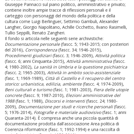
Giuseppe Pannacci sul piano politico, amministrativo e privato;
contiene inoltre ampie tracce di riflessioni personali e il
carteggio con personaggi del mondo della politica e della
cultura come Luigi Berlinguer, Settimio Gambuli, Alexander
Langher, Giorgio Napolitano, Achille Occhetto, Ilvano Rasimelli,
Tullio Seppilli, Renato Zangheri.
Il fondo si articola nelle seguenti serie archivistiche:
Documentazione personale
(fascc. 5; 1943-2015; con posteriori
del 2016),
Corrispondenza
(fascc. 34; 1946-2015),
Procedimenti giudiziari
(fascc. 3; 1946-2009),
Attività politica
(fascc. 6; anni Cinquanta-2015),
Attività amministrativa
(fascc.
4; 1980-2002),
La sanità in Umbria e la questione psichiatrica
(fascc. 2; 1965-2003),
Attività in ambito socio-assistenziale
(fasc. 1; 1969-1989),
Città di Castello e il recupero del centro
storico: urbanistica, edilizia, ambiente
(fascc. 4; 1974-2009),
Beni culturali e turismo
(fasc. 1; 1981-2003),
Fiera delle utopie
concrete
(fascc. 9; 1987-2010),
Elezioni amministrative del
1988
(fasc. 1; 1988),
Discorsi e interventi
(fascc. 24; 1980-
2009),
Documentazione per studi e ricerche personali
(fascc.
5; 1976-2014),
Fotografie e materiale audiovisivo
(fasc. 1; anni
Quaranta-2014). È compresa anche una piccola quantità di
documentazione prodotta dall'associazione Area politica di
Coerenza riformatrice (fasc. 1; 1992-1994) e una raccolta di