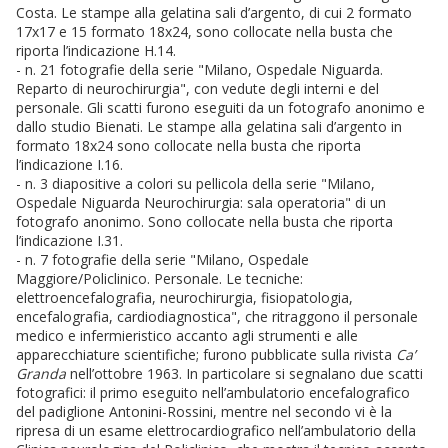
Costa. Le stampe alla gelatina sali d’argento, di cui 2 formato
17x17 e 15 formato 18x24, sono collocate nella busta che
riporta l’indicazione H.14.
- n. 21 fotografie della serie "Milano, Ospedale Niguarda.
Reparto di neurochirurgia", con vedute degli interni e del
personale. Gli scatti furono eseguiti da un fotografo anonimo e
dallo studio Bienati. Le stampe alla gelatina sali d’argento in
formato 18x24 sono collocate nella busta che riporta
l’indicazione I.16.
- n. 3 diapositive a colori su pellicola della serie "Milano,
Ospedale Niguarda Neurochirurgia: sala operatoria" di un
fotografo anonimo. Sono collocate nella busta che riporta
l’indicazione I.31.
- n. 7 fotografie della serie "Milano, Ospedale
Maggiore/Policlinico. Personale. Le tecniche:
elettroencefalografia, neurochirurgia, fisiopatologia,
encefalografia, cardiodiagnostica", che ritraggono il personale
medico e infermieristico accanto agli strumenti e alle
apparecchiature scientifiche; furono pubblicate sulla rivista
Ca’
Granda
nell’ottobre 1963. In particolare si segnalano due scatti
fotografici: il primo eseguito nell’ambulatorio encefalografico
del padiglione Antonini-Rossini, mentre nel secondo vi è la
ripresa di un esame elettrocardiografico nell’ambulatorio della