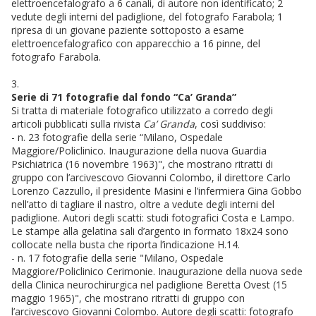
elettroencefalografo a 6 canali, di autore non identificato; 2
vedute degli interni del padiglione, del fotografo Farabola; 1
ripresa di un giovane paziente sottoposto a esame
elettroencefalografico con apparecchio a 16 pinne, del
fotografo Farabola.
3.
Serie di 71 fotografie dal fondo “Ca’ Granda”
Si tratta di materiale fotografico utilizzato a corredo degli
articoli pubblicati sulla rivista
Ca’ Granda
, così suddiviso:
- n. 23 fotografie della serie “Milano, Ospedale
Maggiore/Policlinico. Inaugurazione della nuova Guardia
Psichiatrica (16 novembre 1963)", che mostrano ritratti di
gruppo con l’arcivescovo Giovanni Colombo, il direttore Carlo
Lorenzo Cazzullo, il presidente Masini e l’infermiera Gina Gobbo
nell’atto di tagliare il nastro, oltre a vedute degli interni del
padiglione. Autori degli scatti: studi fotografici Costa e Lampo.
Le stampe alla gelatina sali d’argento in formato 18x24 sono
collocate nella busta che riporta l’indicazione H.14.
- n. 17 fotografie della serie "Milano, Ospedale
Maggiore/Policlinico Cerimonie. Inaugurazione della nuova sede
della Clinica neurochirurgica nel padiglione Beretta Ovest (15
maggio 1965)", che mostrano ritratti di gruppo con
l’arcivescovo Giovanni Colombo. Autore degli scatti: fotografo