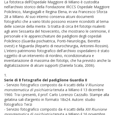
La fototeca dell’Ospedale Maggiore di Milano è custodita
nell’archivio storico della Fondazione IRCCS Ospedale Maggiore
Policlinico, Mangiagalli e Regina Elena, in via Francesco Sforza
28 a Milano. Al suo interno conserva alcuni documenti
fotografici che a vario titolo possono essere ricondotti al tema
delle scienze della mente. Si tratta di circa 84 fototipi risalenti
agli anni Sessanta del Novecento, che mostrano le cerimonie, il
personale e le apparecchiature dei padiglioni degli ospedali
Policlinico (Guardia psichiatrica, Ponti-Neurologia, Beretta
ovest) e Niguarda (Reparto di neurochirurgia, Antonini-Rossini).
L'intero patrimonio fotografico dell'archivio ospedaliero è stato
oggetto di un intervento di riordino, ricondizionatura e
inventariazione di massima dei fototipi, che ha previsto anche la
digitalizzazione di alcuni supporti (Daniela Scala, 2006).
1.
Serie di 8 fotografie del padiglione Guardia II
- Servizio fotografico composto da 4 scatti della
V Riunione
monotematica di psichiatria
tenuta a Milano il 13 dicembre
1960. Tra i presenti, il prof. Carlo Lorenzo Cazzullo. Stampe alla
gelatina sali d’argento in formato 18x24. Autore: studio
fotografico Terzi
- Servizio fotografico composto da 4 scatti della
XIII Riunione
monotematica di psichiatria
tenuta a Milano il 16 novembre