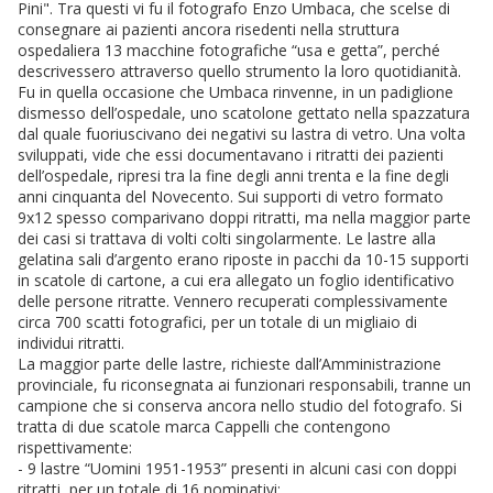
Pini". Tra questi vi fu il fotografo Enzo Umbaca, che scelse di
consegnare ai pazienti ancora risedenti nella struttura
ospedaliera 13 macchine fotografiche “usa e getta”, perché
descrivessero attraverso quello strumento la loro quotidianità.
Fu in quella occasione che Umbaca rinvenne, in un padiglione
dismesso dell’ospedale, uno scatolone gettato nella spazzatura
dal quale fuoriuscivano dei negativi su lastra di vetro. Una volta
sviluppati, vide che essi documentavano i ritratti dei pazienti
dell’ospedale, ripresi tra la fine degli anni trenta e la fine degli
anni cinquanta del Novecento. Sui supporti di vetro formato
9x12 spesso comparivano doppi ritratti, ma nella maggior parte
dei casi si trattava di volti colti singolarmente. Le lastre alla
gelatina sali d’argento erano riposte in pacchi da 10-15 supporti
in scatole di cartone, a cui era allegato un foglio identificativo
delle persone ritratte. Vennero recuperati complessivamente
circa 700 scatti fotografici, per un totale di un migliaio di
individui ritratti.
La maggior parte delle lastre, richieste dall’Amministrazione
provinciale, fu riconsegnata ai funzionari responsabili, tranne un
campione che si conserva ancora nello studio del fotografo. Si
tratta di due scatole marca Cappelli che contengono
rispettivamente:
- 9 lastre “Uomini 1951-1953” presenti in alcuni casi con doppi
ritratti, per un totale di 16 nominativi;