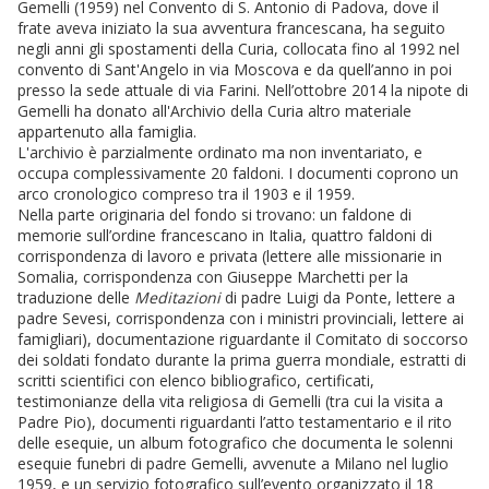
Gemelli (1959) nel Convento di S. Antonio di Padova, dove il
frate aveva iniziato la sua avventura francescana, ha seguito
negli anni gli spostamenti della Curia, collocata fino al 1992 nel
convento di Sant'Angelo in via Moscova e da quell’anno in poi
presso la sede attuale di via Farini. Nell’ottobre 2014 la nipote di
Gemelli ha donato all'Archivio della Curia altro materiale
appartenuto alla famiglia.
L'archivio è parzialmente ordinato ma non inventariato, e
occupa complessivamente 20 faldoni. I documenti coprono un
arco cronologico compreso tra il 1903 e il 1959.
Nella parte originaria del fondo si trovano: un faldone di
memorie sull’ordine francescano in Italia, quattro faldoni di
corrispondenza di lavoro e privata (lettere alle missionarie in
Somalia, corrispondenza con Giuseppe Marchetti per la
traduzione delle
Meditazioni
di padre Luigi da Ponte, lettere a
padre Sevesi, corrispondenza con i ministri provinciali, lettere ai
famigliari), documentazione riguardante il Comitato di soccorso
dei soldati fondato durante la prima guerra mondiale, estratti di
scritti scientifici con elenco bibliografico, certificati,
testimonianze della vita religiosa di Gemelli (tra cui la visita a
Padre Pio), documenti riguardanti l’atto testamentario e il rito
delle esequie, un album fotografico che documenta le solenni
esequie funebri di padre Gemelli, avvenute a Milano nel luglio
1959, e un servizio fotografico sull’evento organizzato il 18