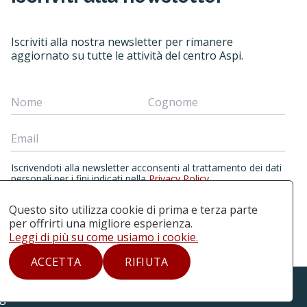
Iscriviti alla nostra newsletter per rimanere
aggiornato su tutte le attività del centro Aspi.
Iscrivendoti alla newsletter acconsenti al trattamento dei dati
personali per i fini indicati nella
Privacy Policy
.
Questo sito utilizza cookie di prima e terza parte
per offrirti una migliore esperienza.
ISCRIVITI ALLA NEWSLETTER
Leggi di più su come usiamo i cookie.
ACCETTA
RIFIUTA
iale - Non opere derivate
gli studi di Milano-Bicocca