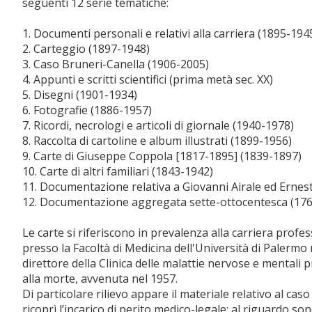
seguenti 12 serie tematiche:
1. Documenti personali e relativi alla carriera (1895-194
2. Carteggio (1897-1948)
3. Caso Bruneri-Canella (1906-2005)
4. Appunti e scritti scientifici (prima metà sec. XX)
5. Disegni (1901-1934)
6. Fotografie (1886-1957)
7. Ricordi, necrologi e articoli di giornale (1940-1978)
8. Raccolta di cartoline e album illustrati (1899-1956)
9. Carte di Giuseppe Coppola [1817-1895] (1839-1897)
10. Carte di altri familiari (1843-1942)
11. Documentazione relativa a Giovanni Airale ed Erne
12. Documentazione aggregata sette-ottocentesca (17
Le carte si riferiscono in prevalenza alla carriera profe
presso la Facoltà di Medicina dell'Università di Palermo
direttore della Clinica delle malattie nervose e mentali
alla morte, avvenuta nel 1957.
Di particolare rilievo appare il materiale relativo al ca
ricoprì l’incarico di perito medico-legale; al riguardo sono 