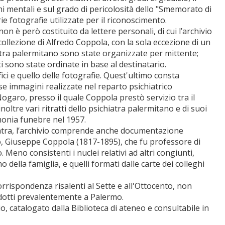
ni mentali e sul grado di pericolosità dello "Smemorato di
rie fotografie utilizzate per il riconoscimento.
on è però costituito da lettere personali, di cui l’archivio
ollezione di Alfredo Coppola, con la sola eccezione di un
iatra palermitano sono state organizzate per mittente;
ti sono state ordinate in base al destinatario.
ifici e quello delle fotografie. Quest'ultimo consta
e immagini realizzate nel reparto psichiatrico
Nogaro, presso il quale Coppola prestò servizio tra il
noltre vari ritratti dello psichiatra palermitano e di suoi
imonia funebre nel 1957.
hiatra, l’archivio comprende anche documentazione
o, Giuseppe Coppola (1817-1895), che fu professore di
Meno consistenti i nuclei relativi ad altri congiunti,
ella famiglia, e quelli formati dalle carte dei colleghi
 corrispondenza risalenti al Sette e all'Ottocento, non
odotti prevalentemente a Palermo.
io, catalogato dalla Biblioteca di ateneo e consultabile in