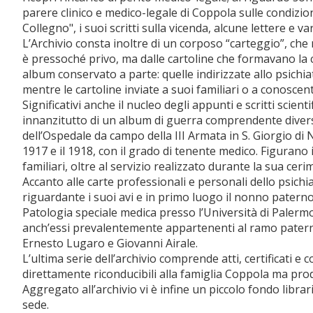
parere clinico e medico-legale di Coppola sulle condizio
Collegno", i suoi scritti sulla vicenda, alcune lettere e va
L’Archivio consta inoltre di un corposo “carteggio”, che n
è pressoché privo, ma dalle cartoline che formavano la c
album conservato a parte: quelle indirizzate allo psich
mentre le cartoline inviate a suoi familiari o a conoscen
Significativi anche il nucleo degli appunti e scritti scient
innanzitutto di un album di guerra comprendente divers
dell’Ospedale da campo della III Armata in S. Giorgio di 
1917 e il 1918, con il grado di tenente medico. Figurano i
familiari, oltre al servizio realizzato durante la sua cer
Accanto alle carte professionali e personali dello psic
riguardante i suoi avi e in primo luogo il nonno patern
Patologia speciale medica presso l’Università di Palermo. 
anch’essi prevalentemente appartenenti al ramo paterno d
Ernesto Lugaro e Giovanni Airale.
L’ultima serie dell’archivio comprende atti, certificati e
direttamente riconducibili alla famiglia Coppola ma pr
Aggregato all’archivio vi è infine un piccolo fondo librar
sede.