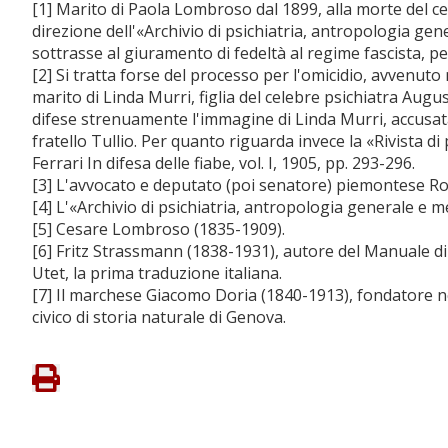
[1] Marito di Paola Lombroso dal 1899, alla morte del 
direzione dell'«Archivio di psichiatria, antropologia gene
sottrasse al giuramento di fedeltà al regime fascista, pe
[2] Si tratta forse del processo per l'omicidio, avvenut
marito di Linda Murri, figlia del celebre psichiatra Au
difese strenuamente l'immagine di Linda Murri, accusat
fratello Tullio. Per quanto riguarda invece la «Rivista d
Ferrari In difesa delle fiabe, vol. I, 1905, pp. 293-296.
[3] L'avvocato e deputato (poi senatore) piemontese Ro
[4] L'«Archivio di psichiatria, antropologia generale e
[5] Cesare Lombroso (1835-1909).
[6] Fritz Strassmann (1838-1931), autore del Manuale di 
Utet, la prima traduzione italiana.
[7] Il marchese Giacomo Doria (1840-1913), fondatore ne
civico di storia naturale di Genova.