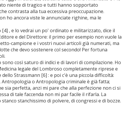
tato niente di tragico e tutti hanno sopportato
che contrasta alla tua eccessiva preoccupazione.
on ho ancora viste le annunciate righine, ma le
[4] , e lo vedrai un po' ordinato e militarizzato, dice il
Editore e del Direttore: il primo per esempio non vuole la
glietto-campione e i vostri nuovi articoli già numerati, ma
e lotte che devo sostenere col secondo! Per fortuna
li.
o sono così saturo di indici e di lavori di compilazione. Ho
di Medicina legale del Lombroso completamente riprese e
dello Strassmann [6] : e poi c'è una piccola difficoltà:
e, Antropologia o Antropologia criminale è già fatta;
e sia perfetta, anzi mi pare che alla perfezione non ci si
sa di tale faccenda non mi par facile il rifarla. La
tanco stanchissimo di polvere, di congressi e di bozze.