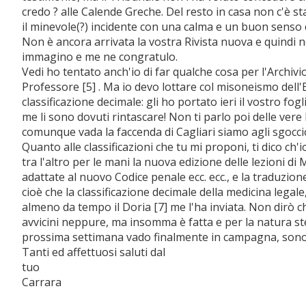
credo ? alle Calende Greche. Del resto in casa non c'è s
il minevole(?) incidente con una calma e un buon senso 
Non è ancora arrivata la vostra Rivista nuova e quindi n
immagino e me ne congratulo.
Vedi ho tentato anch'io di far qualche cosa per l'Archivio 
Professore [5] . Ma io devo lottare col misoneismo dell'
classificazione decimale: gli ho portato ieri il vostro fo
me li sono dovuti rintascare! Non ti parlo poi delle ver
comunque vada la faccenda di Cagliari siamo agli sgoccio
Quanto alle classificazioni che tu mi proponi, ti dico ch'i
tra l'altro per le mani la nuova edizione delle lezioni 
adattate al nuovo Codice penale ecc. ecc., e la traduzione 
cioè che la classificazione decimale della medicina legal
almeno da tempo il Doria [7] me l'ha inviata. Non dirò ch
avvicini neppure, ma insomma è fatta e per la natura stes
prossima settimana vado finalmente in campagna, sono s
Tanti ed affettuosi saluti dal
tuo
Carrara