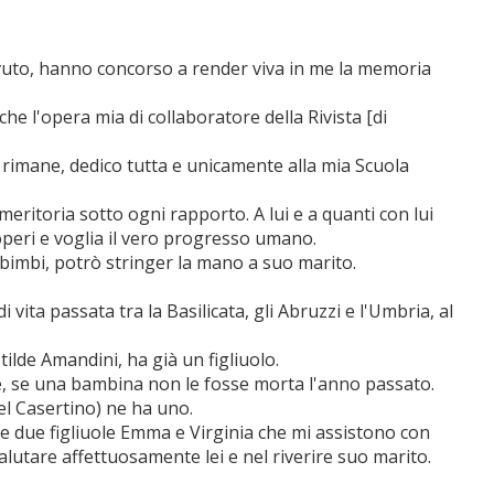
evuto, hanno concorso a render viva in me la memoria
e l'opera mia di collaboratore della Rivista [di
 rimane, dedico tutta e unicamente alla mia Scuola
eritoria sotto ogni rapporto. A lui e a quanti con lui
peri e voglia il vero progresso umano.
oi bimbi, potrò stringer la mano a suo marito.
 vita passata tra la Basilicata, gli Abruzzi e l'Umbria, al
tilde Amandini, ha già un figliuolo.
re, se una bambina non le fosse morta l'anno passato.
el Casertino) ne ha uno.
ie due figliuole Emma e Virginia che mi assistono con
alutare affettuosamente lei e nel riverire suo marito.