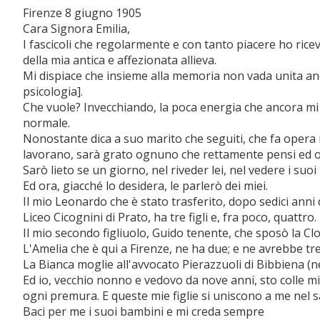
Firenze 8 giugno 1905
Cara Signora Emilia,
I fascicoli che regolarmente e con tanto piacere ho ric
della mia antica e affezionata allieva.
Mi dispiace che insieme alla memoria non vada unita anch
psicologia].
Che vuole? Invecchiando, la poca energia che ancora mi
normale.
Nonostante dica a suo marito che seguiti, che fa opera m
lavorano, sarà grato ognuno che rettamente pensi ed o
Sarò lieto se un giorno, nel riveder lei, nel vedere i su
Ed ora, giacché lo desidera, le parlerò dei miei.
Il mio Leonardo che è stato trasferito, dopo sedici anni di
Liceo Cicognini di Prato, ha tre figli e, fra poco, quattro.
Il mio secondo figliuolo, Guido tenente, che sposò la Clo
L'Amelia che è qui a Firenze, ne ha due; e ne avrebbe t
La Bianca moglie all'avvocato Pierazzuoli di Bibbiena (n
Ed io, vecchio nonno e vedovo da nove anni, sto colle m
ogni premura. E queste mie figlie si uniscono a me nel s
Baci per me i suoi bambini e mi creda sempre