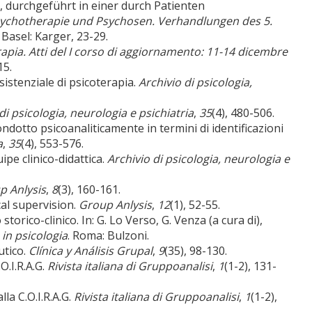
, durchgeführt in einer durch Patienten
ychotherapie und Psychosen. Verhandlungen des 5.
. Basel: Karger, 23-29.
apia. Atti del I corso di aggiornamento: 11-14 dicembre
15.
istenziale di psicoterapia.
Archivio di psicologia,
di psicologia, neurologia e psichiatria
,
35
(4), 480-506.
ondotto psicoanaliticamente in termini di identificazioni
a
,
35
(4), 553-576.
ipe clinico-didattica.
Archivio di psicologia, neurologia e
p Anlysis
,
8
(3), 160-161.
al supervision.
Group Anlysis
,
12
(1), 52-55.
o storico-clinico. In: G. Lo Verso, G. Venza (a cura di),
 in psicologia
. Roma: Bulzoni.
utico.
Clínica y Análisis Grupal
,
9
(35), 98-130.
O.I.R.A.G.
Rivista italiana di Gruppoanalisi
,
1
(1-2), 131-
la C.O.I.R.A.G.
Rivista italiana di Gruppoanalisi
,
1
(1-2),