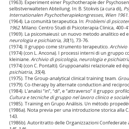
(1963). Experiment einer Psychotherapie der Psychosen
selbstverwalteten Abteilung. In: B. Stokvis (a cura di),
Ps
Internationalen Psychotherapiekongresses, Wien 1961
(1964). La comunità terapeutica. In:
Problemi di psicoter
1962
. Milano: Centro Studi di Psicoterapia Clinica, 400-4
(1969). La psicomaieusi: un nuovo metodo analitico ed es
neurologia e psichiatria
,
30
(1), 73-76.
(1974). Il gruppo come strumento terapeutico.
Archivio 
(1974) (con L. Ancona). I processi interni di un gruppo c
kleiniane.
Archivio di psicologia, neurologia e psichiatri
(1974) (con C. Pontalti). Gruppoanalisi relazionale ed équ
psichiatria
,
35
(4).
(1975). The Group-analytical clinical training team.
Grou
(1979). Co-therapy by alternate conduction and reciproc
(1984). L’analisi “in”, “di”, e “attraverso” il gruppo: profil
Cultura e tecniche di gruppo nel lavoro clinico e sociale
(1985). Training en Grupo Análisis. Un método propedé
(1986a). Nota previa per una introduzione storica alla C.
143.
(1986b). Autoritratto delle Organizzazioni Confederate al
145-146.