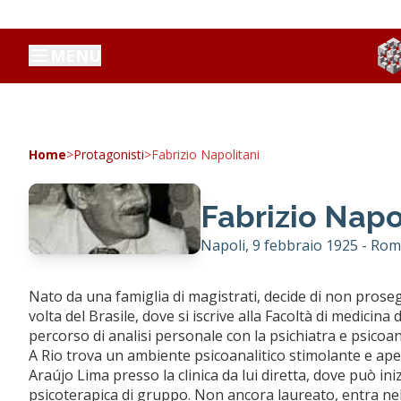
MENU
Home
>
Protagonisti
>
Fabrizio Napolitani
Fabrizio Napo
Napoli, 9 febbraio 1925 - Ro
Nato da una famiglia di magistrati, decide di non prosegui
volta del Brasile, dove si iscrive alla Facoltà di medici
percorso di analisi personale con la psichiatra e psicoan
A Rio trova un ambiente psicoanalitico stimolante e ap
Araújo Lima presso la clinica da lui diretta, dove può i
psicoterapica di gruppo. Non ancora laureato, entra nel 