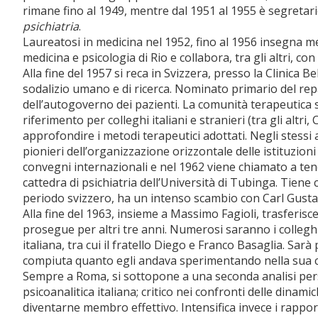
rimane fino al 1949, mentre dal 1951 al 1955 è segretari
psichiatria
.
Laureatosi in medicina nel 1952, fino al 1956 insegna me
medicina e psicologia di Rio e collabora, tra gli altri, c
Alla fine del 1957 si reca in Svizzera, presso la Clinica
sodalizio umano e di ricerca. Nominato primario del repa
dell’autogoverno dei pazienti. La comunità terapeutica s
riferimento per colleghi italiani e stranieri (tra gli altr
approfondire i metodi terapeutici adottati. Negli stes
pionieri dell’organizzazione orizzontale delle istituzioni
convegni internazionali e nel 1962 viene chiamato a te
cattedra di psichiatria dell’Università di Tubinga. Tien
periodo svizzero, ha un intenso scambio con Carl Gusta
Alla fine del 1963, insieme a Massimo Fagioli, trasferis
prosegue per altri tre anni. Numerosi saranno i colleghi
italiana, tra cui il fratello Diego e Franco Basaglia. S
compiuta quanto egli andava sperimentando nella sua cl
Sempre a Roma, si sottopone a una seconda analisi pers
psicoanalitica italiana; critico nei confronti delle dinamic
diventarne membro effettivo. Intensifica invece i rapport