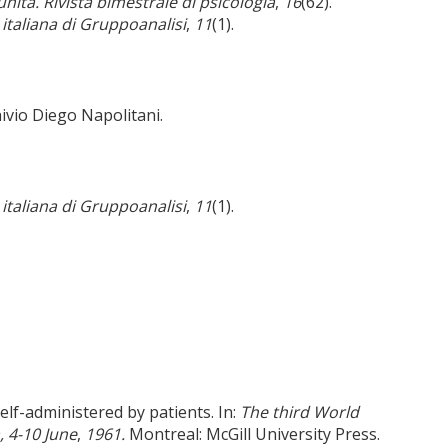
nità. Rivista bimestrale di psicologia
,
16
(62).
 italiana di Gruppoanalisi
,
11
(1).
hivio Diego Napolitani.
 italiana di Gruppoanalisi
,
11
(1).
elf-administered by patients. In:
The third World
 4-10 June
,
1961.
Montreal: McGill University Press.