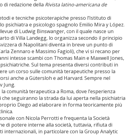
o di redazione della
Rivista latino-americana de
todi e tecniche psicoterapiche presso l’Istituto di
on lo psichiatra e psicologo spagnolo Emilio Mira y López.
 Bellevue di Ludwig Binswanger, con il quale nasce un
rto di Villa Landegg, lo organizza secondo il principio
vizzera di Napolitani diventa in breve un punto di
i, Carla Zennaro e Massimo Fagioli), che vi si recano per
si anni intesse scambi con Thomas Main e Maxwell Jones,
 psichiatriche. Sul tema presenta diversi contributi in
nere un corso sulle comunità terapeutiche presso la
e corsi anche a Gütersloh e ad Harvard. Sempre nel
v Jung.
ce la comunità terapeutica a Roma, dove l’esperienza
 che seguiranno la strada da lui aperta nella psichiatria
arà proprio Diego ad elaborare in forma teoricamente più
inica.
onale con Nicola Perrotti e frequenta la Società
he di potere interne alla società, tuttavia, rifiuta di
i internazionali, in particolare con la Group Analytic