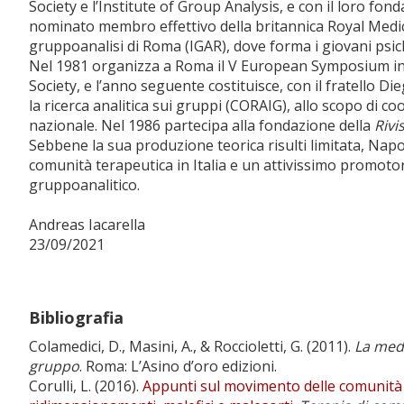
Society e l’Institute of Group Analysis, e con il loro f
nominato membro effettivo della britannica Royal Medico
gruppoanalisi di Roma (IGAR), dove forma i giovani psich
Nel 1981 organizza a Roma il V European Symposium in
Society, e l’anno seguente costituisce, con il fratello Di
la ricerca analitica sui gruppi (CORAIG), allo scopo di co
nazionale. Nel 1986 partecipa alla fondazione della
Rivi
Sebbene la sua produzione teorica risulti limitata, Napol
comunità terapeutica in Italia e un attivissimo promot
gruppoanalitico.
Andreas Iacarella
23/09/2021
Bibliografia
Colamedici, D., Masini, A., & Roccioletti, G. (2011).
La medi
gruppo
. Roma: L’Asino d’oro edizioni.
Corulli, L. (2016).
Appunti sul movimento delle comunità in