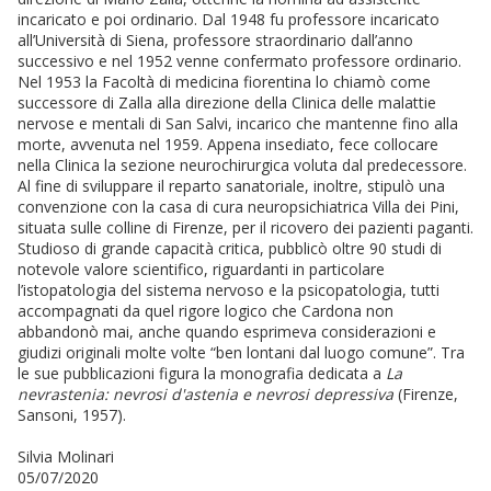
incaricato e poi ordinario. Dal 1948 fu professore incaricato
all’Università di Siena, professore straordinario dall’anno
successivo e nel 1952 venne confermato professore ordinario.
Nel 1953 la Facoltà di medicina fiorentina lo chiamò come
successore di Zalla alla direzione della Clinica delle malattie
nervose e mentali di San Salvi, incarico che mantenne fino alla
morte, avvenuta nel 1959. Appena insediato, fece collocare
nella Clinica la sezione neurochirurgica voluta dal predecessore.
Al fine di sviluppare il reparto sanatoriale, inoltre, stipulò una
convenzione con la casa di cura neuropsichiatrica Villa dei Pini,
situata sulle colline di Firenze, per il ricovero dei pazienti paganti.
Studioso di grande capacità critica, pubblicò oltre 90 studi di
notevole valore scientifico, riguardanti in particolare
l’istopatologia del sistema nervoso e la psicopatologia, tutti
accompagnati da quel rigore logico che Cardona non
abbandonò mai, anche quando esprimeva considerazioni e
giudizi originali molte volte “ben lontani dal luogo comune”. Tra
le sue pubblicazioni figura la monografia dedicata a
La
nevrastenia: nevrosi d'astenia e nevrosi depressiva
(Firenze,
Sansoni, 1957).
Silvia Molinari
05/07/2020