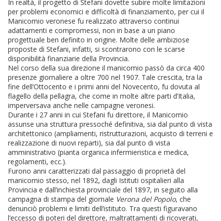
In realtà, il progetto di Stefani dovette subire molte limitazioni
per problemi economici e difficoltà di finanziamento, per cui il
Manicomio veronese fu realizzato attraverso continui
adattamenti e compromessi, non in base a un piano
progettuale ben definito in origine. Molte delle ambiziose
proposte di Stefani, infatti, si scontrarono con le scarse
disponibilità finanziarie della Provincia.
Nel corso della sua direzione il manicomio passò da circa 400
presenze giornaliere a oltre 700 nel 1907. Tale crescita, tra la
fine dell’Ottocento e i primi anni del Novecento, fu dovuta al
flagello della pellagra, che come in molte altre parti d’Italia,
imperversava anche nelle campagne veronesi.
Durante i 27 anni in cui Stefani fu direttore, il Manicomio
assunse una struttura pressoché definitiva, sia dal punto di vista
architettonico (ampliamenti, ristrutturazioni, acquisto di terreni e
realizzazione di nuovi reparti), sia dal punto di vista
amministrativo (pianta organica infermieristica e medica,
regolamenti, ecc.).
Furono anni caratterizzati dal passaggio di proprietà del
manicomio stesso, nel 1892, dagli Istituti ospitalieri alla
Provincia e dall’inchiesta provinciale del 1897, in seguito alla
campagna di stampa del giornale
Verona del Popolo
, che
denunciò problemi e limiti dell’istituto. Tra questi figuravano
l’eccesso di poteri del direttore, maltrattamenti di ricoverati,