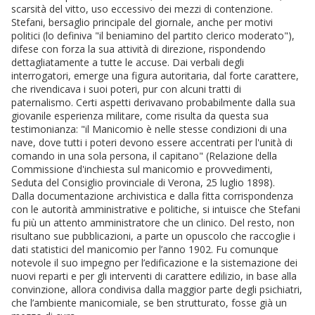
scarsità del vitto, uso eccessivo dei mezzi di contenzione.
Stefani, bersaglio principale del giornale, anche per motivi
politici (lo definiva "il beniamino del partito clerico moderato"),
difese con forza la sua attività di direzione, rispondendo
dettagliatamente a tutte le accuse. Dai verbali degli
interrogatori, emerge una figura autoritaria, dal forte carattere,
che rivendicava i suoi poteri, pur con alcuni tratti di
paternalismo. Certi aspetti derivavano probabilmente dalla sua
giovanile esperienza militare, come risulta da questa sua
testimonianza: "il Manicomio è nelle stesse condizioni di una
nave, dove tutti i poteri devono essere accentrati per l'unità di
comando in una sola persona, il capitano" (Relazione della
Commissione d'inchiesta sul manicomio e provvedimenti,
Seduta del Consiglio provinciale di Verona, 25 luglio 1898).
Dalla documentazione archivistica e dalla fitta corrispondenza
con le autorità amministrative e politiche, si intuisce che Stefani
fu più un attento amministratore che un clinico. Del resto, non
risultano sue pubblicazioni, a parte un opuscolo che raccoglie i
dati statistici del manicomio per l’anno 1902. Fu comunque
notevole il suo impegno per l’edificazione e la sistemazione dei
nuovi reparti e per gli interventi di carattere edilizio, in base alla
convinzione, allora condivisa dalla maggior parte degli psichiatri,
che l’ambiente manicomiale, se ben strutturato, fosse già un