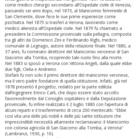
come medico chirurgo secondario all’Ospedale civile di Venezia,
passando sei anni dopo, nel 1873, al Manicomio femminile di
San Clemente, dove fece le sue prime esperienze come
psichiatra. Nel 1875 si trasferì a Verona, lavorando come
medico alienista all’Ospedale civile. Nel 1879 fu chiamato a
presiedere la Commissione provinciale sulla pellagra, composta
tra gli altri da Domenico Zini e Ferdinando Righi, medico
comunale di Legnago, autore della relazione finale. Nel 1880, a
37 anni, fu nominato direttore del Manicomio veronese di San
Giacomo alla Tomba, ricoprendo tale ruolo fino alla morte.
Nel 1883 si sposò a Verona con Vittoria Angeli, dalla quale ebbe
due figli, Clelia e Andreino.
Stefani fu non solo il primo direttore del manicomio veronese,
ma il vero padre fondatore di quella istituzione. Infatti, già nel
1878 presentò il progetto, redatto per la parte edilizia
dall’ingegnere Enrico Carli, che dopo essere stato accolto
favorevolmente dal Consiglio ospitaliero e dalla Deputazione
provinciale, fu infine realizzato il 2 luglio 1880 con l’apertura di
alcuni reparti e il trasferimento di circa 200 mentecatti. "Ebbe
così vita una delle più nobili e delle più sante istituzioni che
imprescindibili necessità altamente reclamavano: il Manicomio
con colonia agricola di San Giacomo alla Tomba, a Verona"
(Lambranzi, 1930, p. 10).