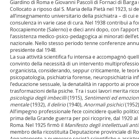
Giardino di Roma e Giovanni Pascoli di Fornaci di Barga 
Collocato a riposo dal S. Maria della Pietà nel 1923, si 
all’insegnamento universitario della psichiatra – di cui e
consulenza in varie case di cura. Nel 1938 contribuì a fon
Roccapiemonte (Salerno) e dieci anni dopo, con l’apporto d
l’assistenza medico-psico-pedagogica ai minorati dell’e
nazionale. Nello stesso periodo tenne conferenze annual
presidente dal 1948.
La sua attività scientifica fu intensa e accompagnò quella
convinto della necessità di un intervento multiprofessi
organicista, considerando, seppur criticamente, le teori
psicopatologia, psichiatria forense, neuropsichiatria in
l’educazione sessuale, la denatalità in rapporto ai proces
trasformazioni della psiche. Tra i suoi lavori merita ric
psicologia degli imbecilli
(1915),
Sentimenti ed emozion
mentale
(1932),
Il delirio
(1940),
Anormali psichici
(1952)
All’impegno professionale fece coincidere quello politic
prima della Grande guerra per poi ricoprire, dal 1920 al 
Roma. Nel 1925 firmò il
Manifesto degli intellettuali anti
membro della ricostituita Deputazione provinciale di Ro
Appartenente a numerose società scientifiche e assistenz