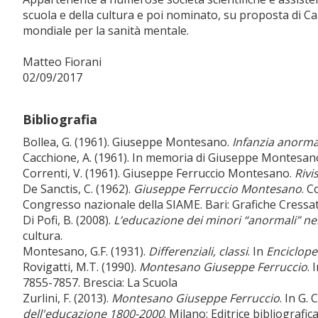
scuola e della cultura e poi nominato, su proposta di 
mondiale per la sanità mentale.
Matteo Fiorani
02/09/2017
Bibliografia
Bollea, G. (1961). Giuseppe Montesano.
Infanzia anorma
Cacchione, A. (1961). In memoria di Giuseppe Montesan
Correnti, V. (1961). Giuseppe Ferruccio Montesano.
Rivi
De Sanctis, C. (1962).
Giuseppe Ferruccio Montesano
. 
Congresso nazionale della SIAME. Bari: Grafiche Cressat
Di Pofi, B. (2008).
L’educazione dei minori “anormali” n
cultura.
Montesano, G.F. (1931).
Differenziali, classi
. In
Enciclope
Rovigatti, M.T. (1990).
Montesano Giuseppe Ferruccio
. 
7855-7857. Brescia: La Scuola
Zurlini, F. (2013).
Montesano Giuseppe Ferruccio
. In G. 
dell'educazione 1800-2000
. Milano: Editrice bibliografic