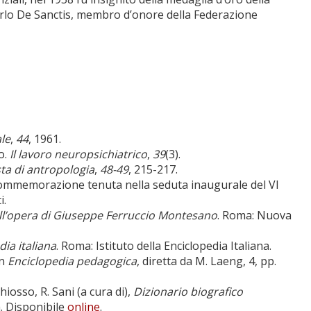
Carlo De Sanctis, membro d’onore della Federazione
le
,
44
, 1961.
o.
Il lavoro neuropsichiatrico
,
39
(3).
sta di antropologia
,
48-49
, 215-217.
Commemorazione tenuta nella seduta inaugurale del VI
i.
ell’opera di Giuseppe Ferruccio Montesano
. Roma: Nuova
dia italiana
. Roma: Istituto della Enciclopedia Italiana.
In
Enciclopedia pedagogica
, diretta da M. Laeng, 4, pp.
Chiosso, R. Sani (a cura di),
Dizionario biografico
a. Disponibile
online
.