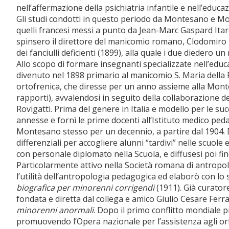
nell’affermazione della psichiatria infantile e nell’educa
Gli studi condotti in questo periodo da Montesano e Mon
quelli francesi messi a punto da Jean-Marc Gaspard Ita
spinsero il direttore del manicomio romano, Clodomiro B
dei fanciulli deficienti (1899), alla quale i due diedero u
Allo scopo di formare insegnanti specializzate nell’edu
divenuto nel 1898 primario al manicomio S. Maria della
ortofrenica, che diresse per un anno assieme alla Monte
rapporti), avvalendosi in seguito della collaborazione d
Rovigatti. Prima del genere in Italia e modello per le succ
annesse e fornì le prime docenti all’Istituto medico pe
Montesano stesso per un decennio, a partire dal 1904. D
differenziali per accogliere alunni “tardivi” nelle scuole
con personale diplomato nella Scuola, e diffusesi poi fin
Particolarmente attivo nella Società romana di antrop
l’utilità dell’antropologia pedagogica ed elaborò con l
biografica per minorenni corrigendi
(1911). Già curator
fondata e diretta dal collega e amico Giulio Cesare Ferra
minorenni anormali
. Dopo il primo conflitto mondiale 
promuovendo l’Opera nazionale per l’assistenza agli orfa