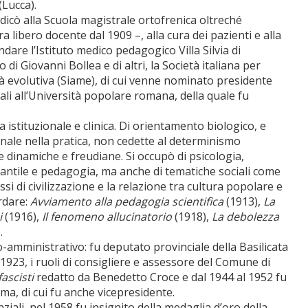
(Lucca).
dedicò alla Scuola magistrale ortofrenica oltreché
ra libero docente dal 1909 –, alla cura dei pazienti e alla
dare l’Istituto medico pedagogico Villa Silvia di
i Giovanni Bollea e di altri, la Società italiana per
tà evolutiva (Siame), di cui venne nominato presidente
i all’Università popolare romana, della quale fu
 istituzionale e clinica. Di orientamento biologico, e
onale nella pratica, non cedette al determinismo
e dinamiche e freudiane. Si occupò di psicologia,
fantile e pedagogia, ma anche di tematiche sociali come
si di civilizzazione e la relazione tra cultura popolare e
ordare:
Avviamento alla pedagogia scientifica
(1913),
La
i
(1916),
Il fenomeno allucinatorio
(1918),
La debolezza
.
o-amministrativo: fu deputato provinciale della Basilicata
1923, i ruoli di consigliere e assessore del Comune di
fascisti
redatto da Benedetto Croce e dal 1944 al 1952 fu
ma, di cui fu anche vicepresidente.
iali, nel 1958 fu insignito della medaglia d’oro della