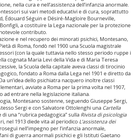
zione, nella cura e nell’assistenza dell’infanzia anormale.
tessori sui vari metodi educativi e di cura, soprattutto
rd, Édouard Séguin e Désiré-Magloire Bourneville,
onfigli, a costituire la Lega nazionale per la protezione
n notevole contributo.
cazione e nel recupero dei minorati psichici, Montesano,
 Pietà di Roma, fondò nel 1900 una Scuola magistrale
ssori (con la quale tuttavia nello stesso periodo ruppe i
ella cognata Maria Levi della Vida e di Maria Teresa
essive, la Scuola della capitale aveva classi di tirocinio
dagogico, fondato a Roma dalla Lega nel 1901 e diretto da
a un’idea dello psichiatra nacquero inoltre classi
 elementari, avviate a Roma per la prima volta nel 1907,
o ad entrare nella legislazione italiana.
ologia, Montesano sostenne, seguendo Giuseppe Sergi,
o stesso Sergi e con Salvatore Ottolenghi una
Cartella
e di una “rubrica pedagogica” sulla
Rivista di psicologia
ri, nel 1913 diede vita al periodico
L’assistenza dei
proseguì nell’impegno per l’infanzia anormale,
ni di guerra anormali psichici e gli Istituti Gaetano