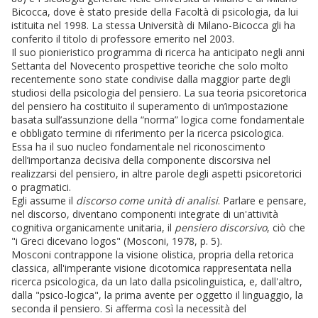
Bicocca, dove è stato preside della Facoltà di psicologia, da lui
istituita nel 1998. La stessa Università di Milano-Bicocca gli ha
conferito il titolo di professore emerito nel 2003.
Il suo pionieristico programma di ricerca ha anticipato negli anni
Settanta del Novecento prospettive teoriche che solo molto
recentemente sono state condivise dalla maggior parte degli
studiosi della psicologia del pensiero. La sua teoria psicoretorica
del pensiero ha costituito il superamento di un’impostazione
basata sull’assunzione della “norma” logica come fondamentale
e obbligato termine di riferimento per la ricerca psicologica.
Essa ha il suo nucleo fondamentale nel riconoscimento
dell’importanza decisiva della componente discorsiva nel
realizzarsi del pensiero, in altre parole degli aspetti psicoretorici
o pragmatici.
Egli assume il
discorso come unità di analisi
. Parlare e pensare,
nel discorso, diventano componenti integrate di un'attività
cognitiva organicamente unitaria, il
pensiero discorsivo
, ciò che
"i Greci dicevano logos" (Mosconi, 1978, p. 5).
Mosconi contrappone la visione olistica, propria della retorica
classica, all'imperante visione dicotomica rappresentata nella
ricerca psicologica, da un lato dalla psicolinguistica, e, dall'altro,
dalla "psico-logica", la prima avente per oggetto il linguaggio, la
seconda il pensiero. Si afferma così la necessità del