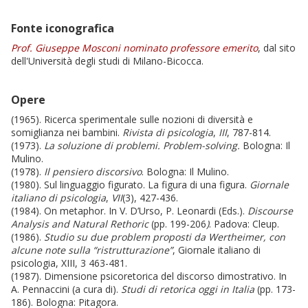
Fonte iconografica
Prof. Giuseppe Mosconi nominato professore emerito
, dal sito
dell'Università degli studi di Milano-Bicocca.
Opere
(1965). Ricerca sperimentale sulle nozioni di diversità e
somiglianza nei bambini.
Rivista di psicologia
,
III
, 787-814.
(1973).
La soluzione di problemi.
Problem-solving.
Bologna: Il
Mulino.
(1978).
Il pensiero discorsivo
. Bologna: Il Mulino.
(1980). Sul linguaggio figurato. La figura di una figura.
Giornale
italiano di psicologia
,
VII
(3), 427-436.
(1984).
On metaphor. In V. D’Urso, P. Leonardi (Eds.).
Discourse
Analysis and Natural Rethoric
(pp. 199-206
)
. Padova: Cleup.
(1986).
Studio su due problem proposti da Wertheimer, con
alcune note sulla “ristrutturazione”
, Giornale italiano di
psicologia, XIII, 3 463-481.
(1987).
Dimensione psicoretorica del discorso dimostrativo. In
A. Pennaccini (a cura di).
Studi di retorica oggi in Italia
(pp. 173-
186). Bologna: Pitagora.