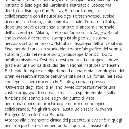
l’Istituto di fisiologia del Karolinska Institutct di Stoccolma,
diretto dal fisiologo Carl Gustav Bernhard, dove, in
collaborazione con il neurofisiologo Torsten Wiesel, svolse
ricerche sulla fisiologia del midollo spinale. Tornato in Italia,
dopo una breve esperienza all’Istituto di anatomia normale
dell’Università di Milano, diretto dall’anatomista Angelo Bairati,
che lo avviò a ricerche di stampo istologico sul sistema
nervoso, si trasferì presso l’Istituto di fisiologia dell’Università di
Pisa, per dedicarsi allo studio elettroencefalografico del sonno,
sotto la guida del neurofisiologo Giuseppe Moruzzi. Dopo
un’altra missione all’estero, questa volta a Los Angeles, dove
grazie ad una borsa di studio dei National Institutes of Health
Bethesda fu ospite dei dipartimenti di anatomia e zoologia e del
Brain Research Institute dell’Università della California, nel 1962
conseguì la libera docenza in Fisiologia umana presso
l’Università degli studi di Milano. Avviò contestualmente una
vasta campagna di ricerca sull’epilessia sperimentale e sulla
funzione del sonno e dei sogni dal punto di vista
neuroanatomico, neurochimico e neuroimmunologico,
collaborando, fra gli altri, con Fausto Baldissera, Giovanni
Broggi e Marcello Cesa-Bianchi.
Attento alla dimensione clinica del paziente, si avvicinò in quegli
anni alla psichiatria, frequentando in qualità di assistente