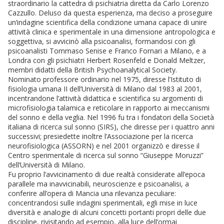
straordinario la cattedra di psichiatria diretta da Carlo Lorenzo
Cazzullo. Deluso da questa esperienza, ma deciso a proseguire
un’indagine scientifica della condizione umana capace di unire
attività clinica e sperimentale in una dimensione antropologica e
soggettiva, si avvicinò alla psicoanalisi, formandosi con gli
psicoanalisti Tommaso Senise e Franco Fornari a Milano, e a
Londra con gli psichiatri Herbert Rosenfeld e Donald Meltzer,
membri didatti della British Psychoanalytical Society.
Nominato professore ordinario nel 1975, diresse l’Istituto di
fisiologia umana II dell’Università di Milano dal 1983 al 2001,
incentrandone l’attività didattica e scientifica su argomenti di
microfisiologia talamica e reticolare in rapporto ai meccanismi
del sonno e della veglia. Nel 1996 fu tra i fondatori della Società
italiana di ricerca sul sonno (SIRS), che diresse per i quattro anni
successivi; presiedette inoltre l’Associazione per la ricerca
neurofisiologica (ASSORN) e nel 2001 organizzò e diresse il
Centro sperimentale di ricerca sul sonno “Giuseppe Moruzzi”
dell’Università di Milano.
Fu proprio l’avvicinamento di due realtà considerate all’epoca
parallele ma inavvicinabili, neuroscienze e psicoanalisi, a
conferire all’opera di Mancia una rilevanza peculiare:
concentrandosi sulle indagini sperimentali, egli mise in luce
diversità e analogie di alcuni concetti portanti propri delle due
discipline, rivisitando ad esempio, alla luce dell’ormai