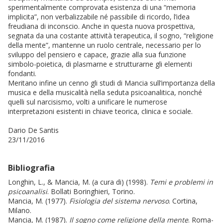
sperimentalmente comprovata esistenza di una “memoria
implicita”, non verbalizzabile né passibile di ricordo, l’idea
freudiana di inconscio. Anche in questa nuova prospettiva,
segnata da una costante attività terapeutica, il sogno, “religione
della mente”, mantenne un ruolo centrale, necessario per lo
sviluppo del pensiero e capace, grazie alla sua funzione
simbolo-poietica, di plasmarne e strutturarne gli elementi
fondanti.
Meritano infine un cenno gli studi di Mancia sull’importanza della
musica e della musicalità nella seduta psicoanalitica, nonché
quelli sul narcisismo, volti a unificare le numerose
interpretazioni esistenti in chiave teorica, clinica e sociale.
Dario De Santis
23/11/2016
Bibliografia
Longhin, L., & Mancia, M. (a cura di) (1998).
Temi e problemi in
psicoanalisi
. Bollati Boringhieri, Torino.
Mancia, M. (1977).
Fisiologia del sistema nervoso
. Cortina,
Milano.
Mancia, M. (1987).
Il sogno come religione della mente
. Roma-