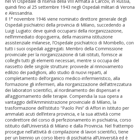
nel VI Ospedale di riserva della VIII Armata a Carcov, in Russia,
quindi fino al 25 settembre 1943 negli Ospedali militari di Verona
e Alessandria.
Il 1° novembre 1946 viene nominato direttore generale degli
Ospedali psichiatrici della provincia di Milano, succedendo a
Luigi Lugiato: deve quindi occuparsi della riorganizzazione,
nell’immediato dopoguerra, della massima istituzione
assistenziale milanese, l’Ospedale psichiatrico di Mombello, con
tutti i suoi ospedali aggregati. Membro della Commissione
provinciale per la riorganizzazione di tali istituti, fornisce ai
colleghi tutti gli elementi necessari, mentre si occupa del
riassetto delle singole strutture: provvede al rinnovamento
edilizio dei padiglioni, allo studio di nuovi reparti, al
completamento dell’organico medico-infermieristico, alla
formazione gli infermieri, alla riorganizzazione dell’attrezzatura
dei laboratori scientifici, al riordinamento dei dispensari e
all’aggiornamento delle terapie. Compendia la sua opera a
vantaggio dell’Amministrazione provinciale di Milano, la
trasformazione dell’Istituto “Paolo Pini” di Affori in Istituto per
ammalati acuti dell’intera provincia, e la sua attività come
condirettore del corso di perfezionamento in psichiatria, corso
istituito dall’Università di Milano e dalla Provincia. Nel frattempo
prosegue nell’attività di compilazione di lavori scientifici, tiene
per un biennio un corso libero di psichiatria all’Università ed è