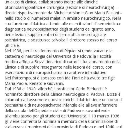
un aiuto di clinica, collaborando inoltre alle cliniche
otorinolaringoiatrica e chirurgica (sezione di neurochirurgia) –
dirette rispettivamente da Michele Arslan e Gian Maria Fasiani –
nello studio di numerosi malati in ambito neurochirurgico. Nella
sua funzione didattica attende alle esercitazioni di semeiotica e
diagnostica neuropsichiatrica degli studenti del quinto anno,
tiene lezioni supplementari di semeiotica neurologica e
psichiatrica, e sostituisce talvolta il direttore stesso nel corso
ufficiale.
Nel 1936, per il trasferimento di Riquier si rende vacante la
cattedra di neurologia dell’Università di Padova: la Facoltà
medica affida a Bozzi l’incarico di curare il funzionamento della
Clinica e di supplire l’insegnante nelle lezioni del corso, con
esercitazioni di neuropsichiatria a carattere introduttivo.
Nel frattempo, si è sposato con Ida Fiori e ha avuto tre figli:
Maria Paola, Renato e Giovanni.
Dal 1936 al 1940, allorché il professor Carlo Berlucchi è
nominato direttore della Clinica neurologica di Padova, Bozzi è
chiamato ad assumere nuovi incarichi didattici: tiene un corso di
psichiatria e di neuropsichiatria infantile alle allieve infermiere
della scuola dell’Ospedale civile di Padova e sovraintende
all’ambulatorio per gli studenti dell’Università. Il 10 marzo 1936
gli viene conferita la nomina a membro della Commissione di
vigilanza sui manicomi della provincia di Padova e, nel 1940, sui