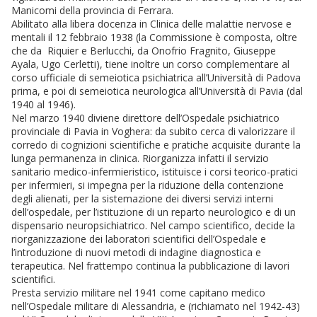
Manicomi della provincia di Ferrara.
Abilitato alla libera docenza in Clinica delle malattie nervose e
mentali il 12 febbraio 1938 (la Commissione è composta, oltre
che da Riquier e Berlucchi, da Onofrio Fragnito, Giuseppe
Ayala, Ugo Cerletti), tiene inoltre un corso complementare al
corso ufficiale di semeiotica psichiatrica all’Università di Padova
prima, e poi di semeiotica neurologica all’Università di Pavia (dal
1940 al 1946).
Nel marzo 1940 diviene direttore dell’Ospedale psichiatrico
provinciale di Pavia in Voghera: da subito cerca di valorizzare il
corredo di cognizioni scientifiche e pratiche acquisite durante la
lunga permanenza in clinica. Riorganizza infatti il servizio
sanitario medico-infermieristico, istituisce i corsi teorico-pratici
per infermieri, si impegna per la riduzione della contenzione
degli alienati, per la sistemazione dei diversi servizi interni
dell’ospedale, per l’istituzione di un reparto neurologico e di un
dispensario neuropsichiatrico. Nel campo scientifico, decide la
riorganizzazione dei laboratori scientifici dell’Ospedale e
l’introduzione di nuovi metodi di indagine diagnostica e
terapeutica. Nel frattempo continua la pubblicazione di lavori
scientifici.
Presta servizio militare nel 1941 come capitano medico
nell’Ospedale militare di Alessandria, e (richiamato nel 1942-43)