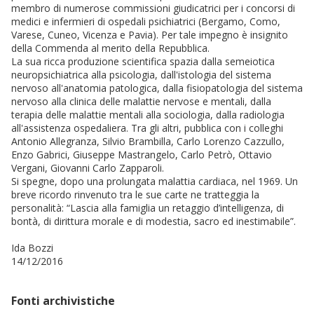
membro di numerose commissioni giudicatrici per i concorsi di
medici e infermieri di ospedali psichiatrici (Bergamo, Como,
Varese, Cuneo, Vicenza e Pavia). Per tale impegno è insignito
della Commenda al merito della Repubblica.
La sua ricca produzione scientifica spazia dalla semeiotica
neuropsichiatrica alla psicologia, dall'istologia del sistema
nervoso all'anatomia patologica, dalla fisiopatologia del sistema
nervoso alla clinica delle malattie nervose e mentali, dalla
terapia delle malattie mentali alla sociologia, dalla radiologia
all'assistenza ospedaliera. Tra gli altri, pubblica con i colleghi
Antonio Allegranza, Silvio Brambilla, Carlo Lorenzo Cazzullo,
Enzo Gabrici, Giuseppe Mastrangelo, Carlo Petrò, Ottavio
Vergani, Giovanni Carlo Zapparoli.
Si spegne, dopo una prolungata malattia cardiaca, nel 1969. Un
breve ricordo rinvenuto tra le sue carte ne tratteggia la
personalità: “Lascia alla famiglia un retaggio d’intelligenza, di
bontà, di dirittura morale e di modestia, sacro ed inestimabile”.
Ida Bozzi
14/12/2016
Fonti archivistiche