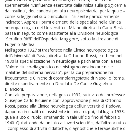
sperimentale “L’influenza esercitata dalla milza sulla ipoglicemia
da insulina”, dedicandosi poi alla neuropsichiatria, per la quale –
come si legge nel suo curriculum – “si sente particolarmente
inclinato”. Appresi i primi elementi della specialità nella Clinica
neuropatologica dell’Università di Milano diretta da Carlo Besta,
passa in seguito come assistente alla Divisione neurologica
“Serafino Biffi” dell’Ospedale Maggiore, sotto la direzione di
Eugenio Medea.
Nell’agosto 1927 si trasferisce nella Clinica neuropatologica
dell’Università di Pavia, diretta da Ottorino Rossi, e ottiene nel
1930 la specializzazione in neurologia e psichiatria con la tesi
“Valore clinico-diagnostico nel nistagmo vestibolare nelle
malattie del sistema nervoso”, per la cui preparazione ha
frequentato le Cliniche di otorinolaringoiatria di Napoli e Roma,
dirette rispettivamente da Deodato De Carli e Guglielmo
Bilancioni.
Con tale preparazione, nell’agosto 1932, su invito del professor
Giuseppe Carlo Riquier e con l’approvazione piena di Ottorino
Rossi, passa alla Clinica neurologica dell’Università di Padova,
dapprima in qualità di assistente incaricato, poi, dal luglio 1933,
quale aiuto di ruolo, rimanendo in tale ufficio fino al febbraio
1940. Qui attende da un lato ai lavori scientifici, dall’altro a tutto
il complesso di attività didattiche, diagnostiche e terapeutiche di