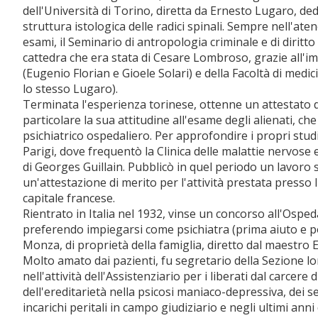
dell'Università di Torino, diretta da Ernesto Lugaro, dedi
struttura istologica delle radici spinali. Sempre nell'a
esami, il Seminario di antropologia criminale e di diritt
cattedra che era stata di Cesare Lombroso, grazie all'im
(Eugenio Florian e Gioele Solari) e della Facoltà di med
lo stesso Lugaro).
Terminata l'esperienza torinese, ottenne un attestato da
particolare la sua attitudine all'esame degli alienati, ch
psichiatrico ospedaliero. Per approfondire i propri studi, 
Parigi, dove frequentò la Clinica delle malattie nervose 
di Georges Guillain. Pubblicò in quel periodo un lavoro
un'attestazione di merito per l'attività prestata presso l
capitale francese.
Rientrato in Italia nel 1932, vinse un concorso all'Ospeda
preferendo impiegarsi come psichiatra (prima aiuto e poi 
Monza, di proprietà della famiglia, diretto dal maestro
Molto amato dai pazienti, fu segretario della Sezione l
nell'attività dell'Assistenziario per i liberati dal carcer
dell'ereditarietà nella psicosi maniaco-depressiva, dei s
incarichi peritali in campo giudiziario e negli ultimi ann