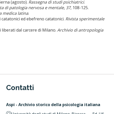
Berna (agosto).
Rassegna di studi psichiatrici
.
sta di patologia nervosa e mentale
,
37
, 108-125.
a medica latina
.
 catatonici ed ebefreno catatonici.
Rivista sperimentale
i liberati dal carcere di Milano.
Archivio di antropologia
Contatti
Aspi - Archivio storico della psicologia italiana
Università degli studi di Milano-Bicocca – Ed. U6,