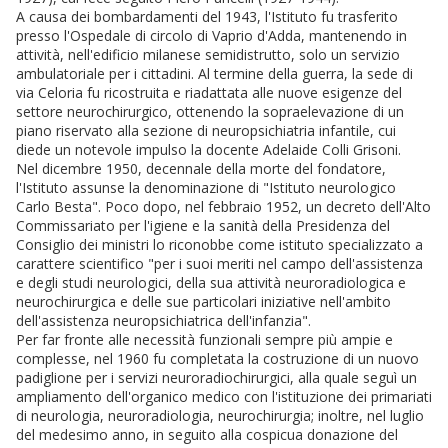
A causa dei bombardamenti del 1943, l'Istituto fu trasferito
presso l'Ospedale di circolo di Vaprio d'Adda, mantenendo in
attività, nell'edificio milanese semidistrutto, solo un servizio
ambulatoriale per i cittadini. Al termine della guerra, la sede di
via Celoria fu ricostruita e riadattata alle nuove esigenze del
settore neurochirurgico, ottenendo la sopraelevazione di un
piano riservato alla sezione di neuropsichiatria infantile, cui
diede un notevole impulso la docente Adelaide Colli Grisoni.
Nel dicembre 1950, decennale della morte del fondatore,
l'Istituto assunse la denominazione di "Istituto neurologico
Carlo Besta". Poco dopo, nel febbraio 1952, un decreto dell'Alto
Commissariato per l'igiene e la sanità della Presidenza del
Consiglio dei ministri lo riconobbe come istituto specializzato a
carattere scientifico "per i suoi meriti nel campo dell'assistenza
e degli studi neurologici, della sua attività neuroradiologica e
neurochirurgica e delle sue particolari iniziative nell'ambito
dell'assistenza neuropsichiatrica dell'infanzia".
Per far fronte alle necessità funzionali sempre più ampie e
complesse, nel 1960 fu completata la costruzione di un nuovo
padiglione per i servizi neuroradiochirurgici, alla quale seguì un
ampliamento dell'organico medico con l'istituzione dei primariati
di neurologia, neuroradiologia, neurochirurgia; inoltre, nel luglio
del medesimo anno, in seguito alla cospicua donazione del