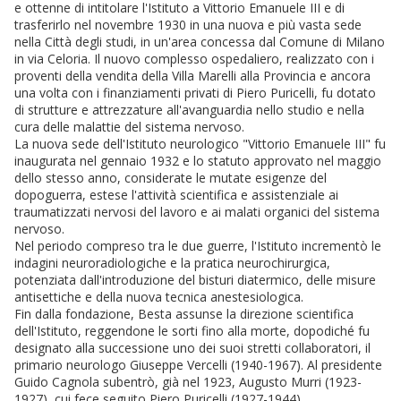
e ottenne di intitolare l'Istituto a Vittorio Emanuele III e di
trasferirlo nel novembre 1930 in una nuova e più vasta sede
nella Città degli studi, in un'area concessa dal Comune di Milano
in via Celoria. Il nuovo complesso ospedaliero, realizzato con i
proventi della vendita della Villa Marelli alla Provincia e ancora
una volta con i finanziamenti privati di Piero Puricelli, fu dotato
di strutture e attrezzature all'avanguardia nello studio e nella
cura delle malattie del sistema nervoso.
La nuova sede dell'Istituto neurologico "Vittorio Emanuele III" fu
inaugurata nel gennaio 1932 e lo statuto approvato nel maggio
dello stesso anno, considerate le mutate esigenze del
dopoguerra, estese l'attività scientifica e assistenziale ai
traumatizzati nervosi del lavoro e ai malati organici del sistema
nervoso.
Nel periodo compreso tra le due guerre, l'Istituto incrementò le
indagini neuroradiologiche e la pratica neurochirurgica,
potenziata dall'introduzione del bisturi diatermico, delle misure
antisettiche e della nuova tecnica anestesiologica.
Fin dalla fondazione, Besta assunse la direzione scientifica
dell'Istituto, reggendone le sorti fino alla morte, dopodiché fu
designato alla successione uno dei suoi stretti collaboratori, il
primario neurologo Giuseppe Vercelli (1940-1967). Al presidente
Guido Cagnola subentrò, già nel 1923, Augusto Murri (1923-
1927), cui fece seguito Piero Puricelli (1927-1944).