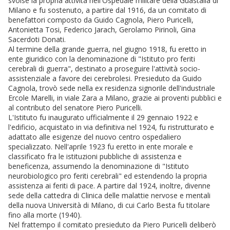
svolse la propria attività nell'Ospedale militare della Guastalla di
Milano e fu sostenuto, a partire dal 1916, da un comitato di
benefattori composto da Guido Cagnola, Piero Puricelli,
Antonietta Tosi, Federico Jarach, Gerolamo Pirinoli, Gina
Sacerdoti Donati.
Al termine della grande guerra, nel giugno 1918, fu eretto in
ente giuridico con la denominazione di "Istituto pro feriti
cerebrali di guerra", destinato a proseguire l'attività socio-
assistenziale a favore dei cerebrolesi. Presieduto da Guido
Cagnola, trovò sede nella ex residenza signorile dell'industriale
Ercole Marelli, in viale Zara a Milano, grazie ai proventi pubblici e
al contributo del senatore Piero Puricelli.
L'Istituto fu inaugurato ufficialmente il 29 gennaio 1922 e
l'edificio, acquistato in via definitiva nel 1924, fu ristrutturato e
adattato alle esigenze del nuovo centro ospedaliero
specializzato. Nell'aprile 1923 fu eretto in ente morale e
classificato fra le istituzioni pubbliche di assistenza e
beneficenza, assumendo la denominazione di "Istituto
neurobiologico pro feriti cerebrali" ed estendendo la propria
assistenza ai feriti di pace. A partire dal 1924, inoltre, divenne
sede della cattedra di Clinica delle malattie nervose e mentali
della nuova Università di Milano, di cui Carlo Besta fu titolare
fino alla morte (1940).
Nel frattempo il comitato presieduto da Piero Puricelli deliberò