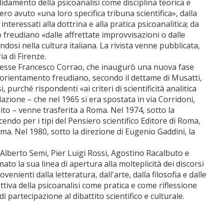
lidamento della psicoanalisi come disciplina teorica e
ro avuto «una loro specifica tribuna scientifica», dalla
interessati alla dottrina e alla pratica psicoanalitica; da
 freudiano «dalle affrettate improvvisazioni o dalle
osi nella cultura italiana. La rivista venne pubblicata,
ia di Firenze.
 successe Francesco Corrao, che inaugurò una nuova fase
all'orientamento freudiano, secondo il dettame di Musatti,
 purché rispondenti «ai criteri di scientificità analitica
dazione – che nel 1965 si era spostata in via Corridoni,
ito – venne trasferita a Roma. Nel 1974, sotto la
cendo per i tipi del Pensiero scientifico Editore di Roma,
ma. Nel 1980, sotto la direzione di Eugenio Gaddini, la
o Alberto Semi, Pier Luigi Rossi, Agostino Racalbuto e
to la sua linea di apertura alla molteplicità dei discorsi
venienti dalla letteratura, dall'arte, dalla filosofia e dalle
uttiva della psicoanalisi come pratica e come riflessione
 partecipazione al dibattito scientifico e culturale.