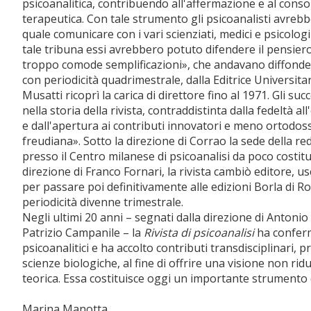
psicoanalitica, contribuendo all'affermazione e al conso
terapeutica. Con tale strumento gli psicoanalisti avrebbe
quale comunicare con i vari scienziati, medici e psicologi 
tale tribuna essi avrebbero potuto difendere il pensiero
troppo comode semplificazioni», che andavano diffondend
con periodicità quadrimestrale, dalla Editrice Universitar
Musatti ricoprì la carica di direttore fino al 1971. Gli
nella storia della rivista, contraddistinta dalla fedeltà 
e dall'apertura ai contributi innovatori e meno ortodossi,
freudiana». Sotto la direzione di Corrao la sede della re
presso il Centro milanese di psicoanalisi da poco costitu
direzione di Franco Fornari, la rivista cambiò editore, us
per passare poi definitivamente alle edizioni Borla di Ro
periodicità divenne trimestrale.
Negli ultimi 20 anni – segnati dalla direzione di Antoni
Patrizio Campanile – la
Rivista di psicoanalisi
ha conferma
psicoanalitici e ha accolto contributi transdisciplinari, pro
scienze biologiche, al fine di offrire una visione non rid
teorica. Essa costituisce oggi un importante strumento di
Marina Manotta