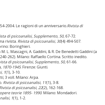
954-2004. Le ragioni di un anniversario.
Rivista di
ista di psicoanalisi, Supplemento, 50,
67-72.
na rivista.
Rivista di psicoanalisi, 30
(4) 494-507.
orino: Boringhieri.
In M. L. Mascagni, A. Gaddini, & R. De Benedetti Gaddini (a
240-262). Milano: Raffaello Cortina. Scritto inedito.
vista
di psicoanalisi, Supplemento, 50,
61-66.
a, 1870-1945
. Firenze: Giunti.
i, 1
(1), 3-10.
ti
, 3 voll. Milano: Arpa.
o.
Rivista di psicoanalisi, 11
(1), 3-8.
Rivista di psicoanalisi, 22
(2), 162-168.
i opere teorie 1895- 1990
. Milano: Mondadori.
nalisi, 1
(1), 1-2.