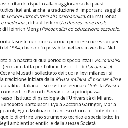
grosso ritardo rispetto alla maggioranza dei paesi
 studiosi italiani, anche la traduzione di importanti saggi di
elle
Lezioni introduttive alla psicoanalisi
), di Ernst Jones
i e medicina
), di Paul Federn (
La depressione quale
 e di Heinrich Meng (
Psicoanalisi ed educazione sessuale
,
torità fasciste non rinnovarono i permessi necessari per
 del 1934, che non fu possibile mettere in vendita. Nel
tà e la nascita di due periodici specializzati,
Psicoanalisi
 (eccezion fatta per l'ultimo fascicolo di
Psicoanalisi
)
sare Musatti, sollecitato dai suoi allievi milanesi, si
a tradizione iniziata dalla
Rivista italiana di psicoanalisi
e
analitica italiana. Uscì così, nel gennaio 1955, la
Rivista
condirettori Perrotti, Servadio e la principessa
so l'Istituto di psicologia dell'Università di Milano,
 Benedetto Bartoleschi, Lydia Zaccaria Garinger, Maria
Zapparoli, Egon Molinari e Francesco Corrao. L'intento di
uello di offrire uno strumento tecnico e specialistico in
gli ambienti scientifici e della stessa Società