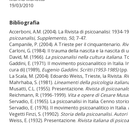
19/03/2010
Bibliografia
Accerboni, A.M. (2004). La Rivista di psicoanalisi: 1934-1
psicoanalisi, Supplemento, 50,
7-47.
Campanile, P. (2004). A Trieste per il cinquantenario.
Riv
Carloni, G. (1984). Il trauma della nascita e la nascita di u
David, M. (1966).
La psicoanalisi nella cultura italiana
. T
Gaddini, E. (1971). Il movimento psicoanalitico in Italia. 
cura di) (1989),
Eugenio Gaddini. Scritti (1953-1985)
(pp. 
La Scala, M. (2004). Edoardo Weiss, Trieste, la Rivista.
Ri
Mahrhaba, S. (1981).
Lineamenti della psicologia italian
Musatti, C.L. (1955). Presentazione.
Rivista di psicoanalis
Reichmann, R. (1996-1999).
Vita e opere di Cesare Musat
Servadio, E. (1965). La psicoanalisi in Italia. Cenno storic
Servadio, E. (1976). Il movimento psicoanalitico in Italia.
Vegetti Finzi, S. (19902).
Storia della psicoanalisi. Autor
Weiss, E. (1932). Presentazione.
Rivista italiana di psicoa