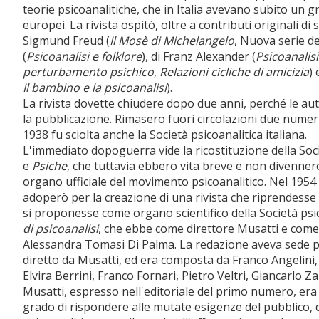
teorie psicoanalitiche, che in Italia avevano subito un 
europei. La rivista ospitò, oltre a contributi originali di
Sigmund Freud (
Il Mosè di Michelangelo
, Nuova serie d
(
Psicoanalisi e folklore
), di Franz Alexander (
Psicoanalis
perturbamento psichico
,
Relazioni cicliche di amicizia
)
Il bambino e la psicoanalisi
).
La rivista dovette chiudere dopo due anni, perché le au
la pubblicazione. Rimasero fuori circolazioni due numeri
1938 fu sciolta anche la Società psicoanalitica italiana.
L'immediato dopoguerra vide la ricostituzione della Socie
e
Psiche
, che tuttavia ebbero vita breve e non divennero
organo ufficiale del movimento psicoanalitico. Nel 1954 Ce
adoperò per la creazione di una rivista che riprendesse l
si proponesse come organo scientifico della Società psico
di psicoanalisi
, che ebbe come direttore Musatti e come 
Alessandra Tomasi Di Palma. La redazione aveva sede pres
diretto da Musatti, ed era composta da Franco Angelini,
Elvira Berrini, Franco Fornari, Pietro Veltri, Giancarlo 
Musatti, espresso nell'editoriale del primo numero, era q
grado di rispondere alle mutate esigenze del pubblico, de