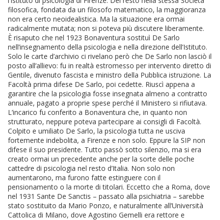
l’Istituto di psicologia di Firenze. Del resto nella stessa Società
filosofica, fondata da un filosofo matematico, la maggioranza
non era certo neoidealistica. Ma la situazione era ormai
radicalmente mutata; non si poteva più discutere liberamente.
È risaputo che nel 1923 Bonaventura sostituì De Sarlo
nell’insegnamento della psicologia e nella direzione dell’Istituto.
Solo le carte d’archivio ci rivelano però che De Sarlo non lasciò il
posto all’allievo: fu in realtà estromesso per intervento diretto di
Gentile, divenuto fascista e ministro della Pubblica istruzione. La
Facoltà prima difese De Sarlo, poi cedette. Riuscì appena a
garantire che la psicologia fosse insegnata almeno a contratto
annuale, pagato a proprie spese perché il Ministero si rifiutava.
L’incarico fu conferito a Bonaventura che, in quanto non
strutturato, neppure poteva partecipare ai consigli di Facoltà.
Colpito e umiliato De Sarlo, la psicologia tutta ne usciva
fortemente indebolita, a Firenze e non solo. Eppure la SIP non
difese il suo presidente. Tutto passò sotto silenzio, ma si era
creato ormai un precedente anche per la sorte delle poche
cattedre di psicologia nel resto d’Italia. Non solo non
aumentarono, ma furono fatte estinguere con il
pensionamento o la morte di titolari. Eccetto che a Roma, dove
nel 1931 Sante De Sanctis – passato alla psichiatria – sarebbe
stato sostituito da Mario Ponzo, e naturalmente all’Università
Cattolica di Milano, dove Agostino Gemelli era rettore e