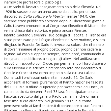
inamovibile professore di psicologia.
A De Sarlo fu lasciato l’insegnamento solo della filosofia. Nel
1926 fu sospeso per un anno anche da quello, per un suo
discorso su
L’alta cultura e la libertà
(Firenze 1947), che
sarebbe stato pubblicato soltanto dopo la Liberazione grazie a
Calò. L’aveva pronunciato al Congresso filosofico di Milano, che
venne chiuso dalle autorità, e prima ancora Firenze.
Intanto Gaetano Salvemini, suo collega di Facoltà, a Firenze era
stato processato per il foglio clandestino
Non mollare
, e si era
rifugiato in Francia. De Sarlo fu invece tra coloro che ritennero
di dover rimanere al proprio posto, proprio per non cedere al
regime. Ad esso si oppose sempre, come poté, continuando a
insegnare, a pubblicare, a seguire gli allievi. Nell’antifascismo
ritrovò un rapporto con Croce, pur permanendo il loro dissenso
sulla filosofia e le scienze e prendendo atto che l’idealismo di
Gentile e Croce si era ormai imposto sulla cultura italiana.
Come tutti i professori universitari, eccetto 12, De Sarlo
acconsentì al formale giuramento al Partito nazionale fascista
del 1931. Ma si rifiutò di ripeterlo per l’Accademia dei Lincei, di
cui era socio da decenni. E nel ‘33 lasciò anticipatamente la
Facoltà, sostituito dal genero Paolo Lamanna, che ormai al
fascismo si era allineato. Nel gennaio 1937, le autorità
permisero solo ai familiari stretti di partecipare al suo funerale.
Gli allievi, i colleghi e gli amici rimasero fuori e la Facoltà lo