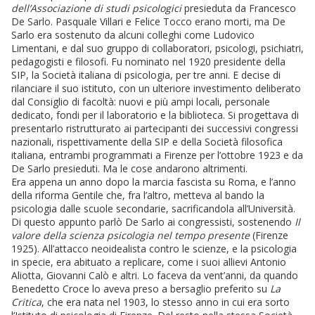
dell’Associazione di studi psicologici
presieduta da Francesco
De Sarlo. Pasquale Villari e Felice Tocco erano morti, ma De
Sarlo era sostenuto da alcuni colleghi come Ludovico
Limentani, e dal suo gruppo di collaboratori, psicologi, psichiatri,
pedagogisti e filosofi. Fu nominato nel 1920 presidente della
SIP, la Società italiana di psicologia, per tre anni. E decise di
rilanciare il suo istituto, con un ulteriore investimento deliberato
dal Consiglio di facoltà: nuovi e più ampi locali, personale
dedicato, fondi per il laboratorio e la biblioteca. Si progettava di
presentarlo ristrutturato ai partecipanti dei successivi congressi
nazionali, rispettivamente della SIP e della Società filosofica
italiana, entrambi programmati a Firenze per l’ottobre 1923 e da
De Sarlo presieduti. Ma le cose andarono altrimenti.
Era appena un anno dopo la marcia fascista su Roma, e l’anno
della riforma Gentile che, fra l’altro, metteva al bando la
psicologia dalle scuole secondarie, sacrificandola all’Università.
Di questo appunto parlò De Sarlo ai congressisti, sostenendo
Il
valore della scienza psicologia nel tempo presente
(Firenze
1925). All’attacco neoidealista contro le scienze, e la psicologia
in specie, era abituato a replicare, come i suoi allievi Antonio
Aliotta, Giovanni Calò e altri. Lo faceva da vent’anni, da quando
Benedetto Croce lo aveva preso a bersaglio preferito su
La
Critica
, che era nata nel 1903, lo stesso anno in cui era sorto